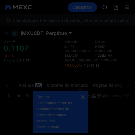
SPCX
Futuros
TradFi
Cadastrar
Information
CASHCAT
HFT
 na sua localização. Em caso de dúvidas, entre em contato com o At
UNITREE
Unitree Futur
IMXUSDT
Perpétuo
GOLD(XAU)
SPCX
Último
Máx 24h
Mín 24h
0.1107
CASHCAT
0.1117
0.1097
Vol. 24h completo
Volume 24h
HFT
143.404K
1.298M
IMX
-0.09%
UNITREE
Taxa de financiamento
/
Contagem regressiva
Preço justo
0.1107
+0.0050%
/
01:57:35
Unitree Futur
ercado
Análise
Motores do mercado
Regras de negociaç
1s
1m
5m
15m
1h
4h
1d
Último preço
Orig
Capture
instantaneamente as
movimentações do
mercado e nunca
perca uma
oportunidade.