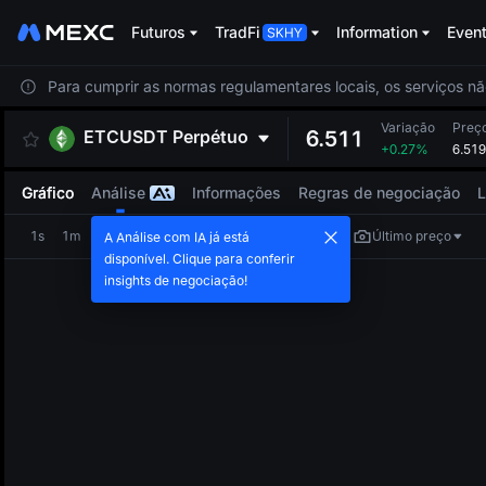
Futuros
TradFi
Information
Even
Para cumprir as normas regulamentares locais, os serviços nã
Variação
Preço
ETCUSDT
Perpétuo
6.511
+0.27%
6.519
Gráfico
Análise
Informações
Regras de negociação
L
1s
1m
5m
15m
1h
4h
1d
Último preço
A Análise com IA já está
disponível. Clique para conferir
insights de negociação!