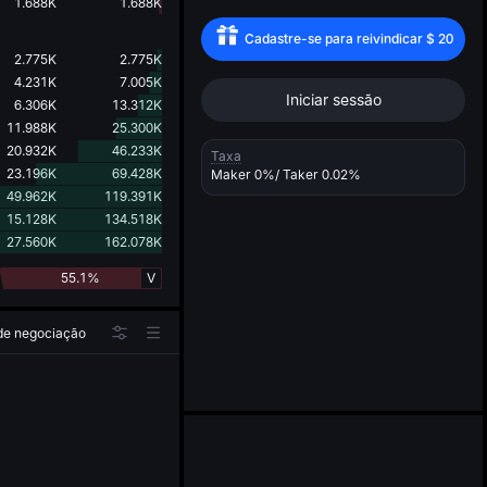
d
1.688K
1.688K
Cadastre-se para reivindicar
$
20
2.775K
2.775K
4.231K
7.005K
Iniciar sessão
6.306K
13.312K
11.988K
25.300K
20.932K
46.233K
Taxa
23.196K
69.428K
Maker
0%
/ Taker
0.02%
49.962K
119.391K
15.128K
134.518K
27.560K
162.078K
55.1%
V
 de negociação