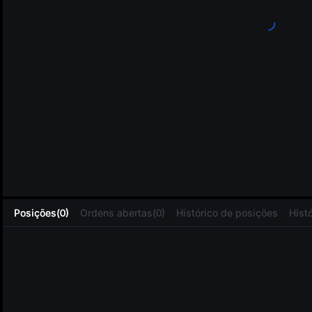
L
Posições(0)
Ordens abertas(0)
Histórico de posições
Hist