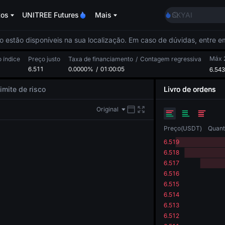
AAOI
tos
UNITREE Futures
Mais
SKYAI
UNITREE STAR M
SPCX rises desp
o estão disponíveis na sua localização. Em caso de dúvidas, entre 
GOLD(XAU)
AAOI
Máx 
 índice
Preço justo
Taxa de financiamento
/
Contagem regressiva
6.511
0.0000%
/
01:00:05
SKYAI
6.543
UNITREE STAR M
imite de risco
Livro de ordens
SPCX rises desp
Original
Preço
(
USDT
)
Quant
6.519
6.518
6.517
6.516
6.515
6.514
6.513
6.512