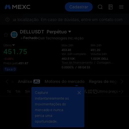
AAOI
Futuros
TradFi
Cadastrar
Information
SKYAI
Event
UNITREE STAR 
is na sua localização. Em caso de dúvidas, entre em contato com o A
SPCX rises des
GOLD(XAU)
DELLUSDT
Perpétuo
AAOI
Fechado
Dell Technologies Inc.
Ação
SKYAI
UNITREE STAR 
Último
Máx 24h
Mín 24h
451.75
453.46
451.20
SPCX rises des
Vol. 24h completo
Volume 24h
462.510K
1.023K
DELL
-0.09%
Taxa de financiamento
/
Contagem regressiva
Preço justo
451.87
0.0000%
/
06:04:33
Taxa 0
ercado
Análise
Motores do mercado
Regras de negociaç
1s
1m
5m
15m
1h
4h
1d
Último preço
Orig
Capture
instantaneamente as
movimentações do
mercado e nunca
perca uma
oportunidade.