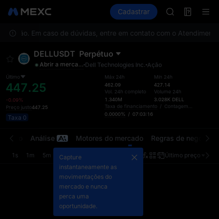
ACE
Futuros
TradFi
Cadastrar
Information
HFT
Event
SPCX
calização. Em caso de dúvidas, entre em contato com o Atendimento 
UNITREE
Unitree Futur
DELLUSDT
Perpétuo
SKYAI
Abrir a mercado
Dell Technologies Inc.
Ação
ACE
HFT
Último
Máx 24h
Mín 24h
447.25
462.09
427.14
SPCX
Vol. 24h completo
Volume 24h
UNITREE
1.340M
3.028K
DELL
-0.09%
Taxa de financiamento
/
Contagem regressiva
Preço justo
447.25
Unitree Futur
0.0000%
/
07:03:16
Taxa 0
ercado
Análise
Motores do mercado
Regras de negociaç
1s
1m
5m
15m
1h
4h
1d
Último preço
Orig
Capture
instantaneamente as
movimentações do
mercado e nunca
perca uma
oportunidade.