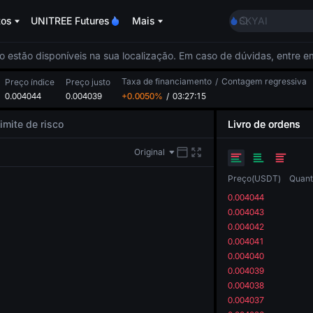
AAOI
tos
UNITREE Futures
Mais
SKYAI
UNITREE STAR M
SPCX rises desp
o estão disponíveis na sua localização. Em caso de dúvidas, entre 
GOLD(XAU)
Taxa de financiamento
/
Contagem regressiva
AAOI
Preço índice
Preço justo
0.004044
0.004039
+0.0050%
/
03:27:14
SKYAI
UNITREE STAR M
imite de risco
Livro de ordens
SPCX rises desp
Original
Preço
(
USDT
)
Quant
0.004044
0.004043
0.004042
0.004041
0.004040
0.004039
0.004038
0.004037