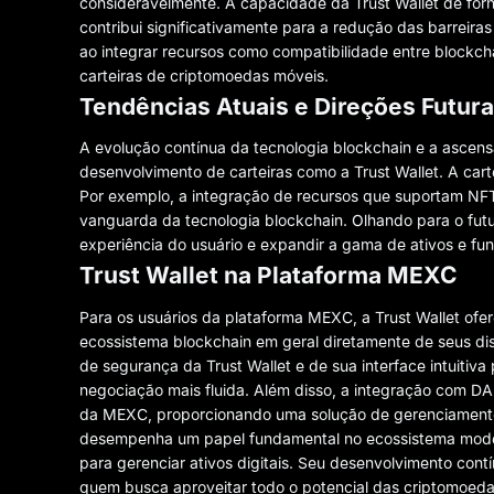
consideravelmente. A capacidade da Trust Wallet de forn
contribui significativamente para a redução das barreira
ao integrar recursos como compatibilidade entre blockc
carteiras de criptomoedas móveis.
Tendências Atuais e Direções Futur
A evolução contínua da tecnologia blockchain e a ascens
desenvolvimento de carteiras como a Trust Wallet. A cart
Por exemplo, a integração de recursos que suportam NFT
vanguarda da tecnologia blockchain. Olhando para o futu
experiência do usuário e expandir a gama de ativos e fu
Trust Wallet na Plataforma MEXC
Para os usuários da plataforma MEXC, a Trust Wallet ofe
ecossistema blockchain em geral diretamente de seus di
de segurança da Trust Wallet e de sua interface intuitiva 
negociação mais fluida. Além disso, a integração com DA
da MEXC, proporcionando uma solução de gerenciamento 
desempenha um papel fundamental no ecossistema modern
para gerenciar ativos digitais. Seu desenvolvimento con
quem busca aproveitar todo o potencial das criptomoed