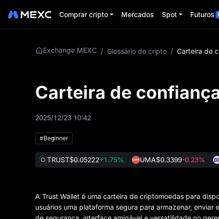
Comprar cripto
Mercados
Spot
Futuros
Exchange MEXC
/
Glossário de cripto
/
C
Carteira de confianç
2025/12/23 10:42
#Beginner
TRUST
$0.05222
+1.75%
UMA
$0.3399
-0.23%
A Trust Wallet é uma carteira de criptomoedas para dis
usuários uma plataforma segura para armazenar, enviar 
de segurança, interface amigável e versatilidade no gere