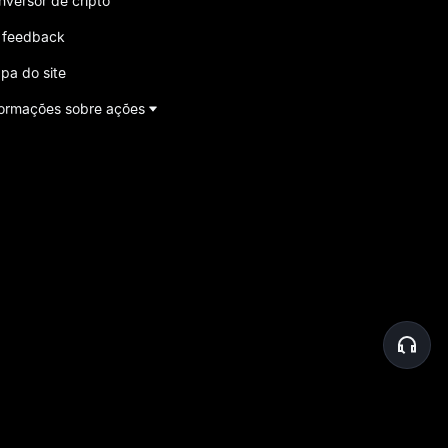
nversor de cripto
 feedback
pa do site
formações sobre ações