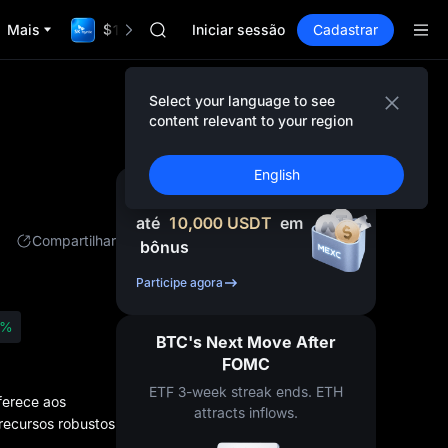
BLESS
Mais
$1,000,000 TradFi Gala
MINIMAX
Iniciar sessão
Cadastrar
HEI
CAP
UNITREE
Select your language to see
Unitree Future Now Live
content relevant to your region
BLESS
MINIMAX
English
HEI
Cadastre-se e receba
CAP
até
10,000
USDT
em
UNITREE
Compartilhar
bônus
Unitree Future Now Live
Participe agora
8%
BTC's Next Move After
FOMC
ETF 3-week streak ends. ETH
ferece aos
attracts inflows.
recursos robustos