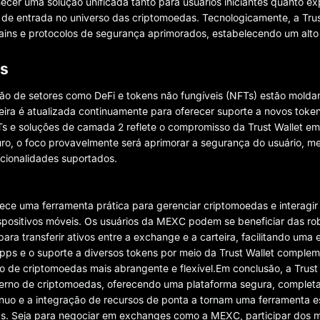
ecer uma solução unificada tanto para usuários iniciantes quanto ex
s de entrada no universo das criptomoedas. Tecnologicamente, a Trus
hains e protocolos de segurança aprimorados, estabelecendo um alt
as
ão de setores como DeFi e tokens não fungíveis (NFTs) estão moldan
eira é atualizada continuamente para oferecer suporte a novos token
s e soluções de camada 2 reflete o compromisso da Trust Wallet em
ro, o foco provavelmente será aprimorar a segurança do usuário, me
ncionalidades suportados.
rece uma ferramenta prática para gerenciar criptomoedas e interagi
spositivos móveis. Os usuários da MEXC podem se beneficiar das r
para transferir ativos entre a exchange e a carteira, facilitando uma
pps e o suporte a diversos tokens por meio da Trust Wallet comple
de criptomoedas mais abrangente e flexível.Em conclusão, a Trust 
o de criptomoedas, oferecendo uma plataforma segura, completa e
tínuo e a integração de recursos de ponta a tornam uma ferramenta e
as. Seja para negociar em exchanges como a MEXC, participar dos m