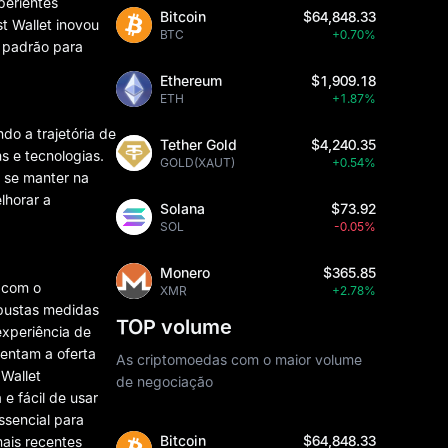
perientes
Bitcoin
$64,848.33
t Wallet inovou
BTC
+0.70%
o padrão para
Ethereum
$1,909.18
ETH
+1.87%
do a trajetória de
Tether Gold
$4,240.35
s e tecnologias.
GOLD(XAUT)
+0.54%
 se manter na
lhorar a
Solana
$73.92
SOL
-0.05%
Monero
$365.85
r com o
XMR
+2.78%
obustas medidas
TOP volume
 experiência de
mentam a oferta
As criptomoedas com o maior volume
Wallet
de negociação
 fácil de usar
ssencial para
Bitcoin
$64,848.33
ais recentes