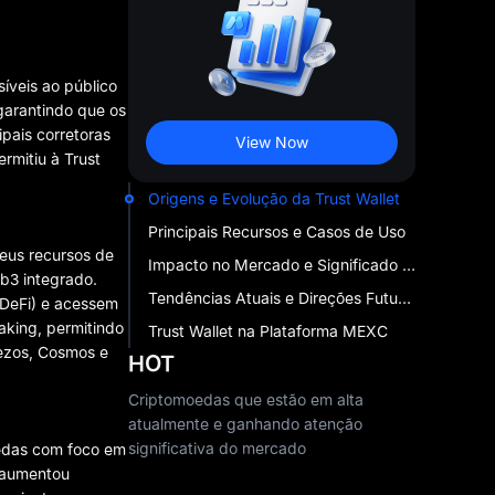
íveis ao público
garantindo que os
pais corretoras
View Now
rmitiu à Trust
Origens e Evolução da Trust Wallet
Principais Recursos e Casos de Uso
eus recursos de
Impacto no Mercado e Significado Tecnológico
b3 integrado.
Tendências Atuais e Direções Futuras
(DeFi) e acessem
taking, permitindo
Trust Wallet na Plataforma MEXC
Tezos, Cosmos e
HOT
Criptomoedas que estão em alta
atualmente e ganhando atenção
significativa do mercado
oedas com foco em
s aumentou