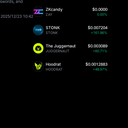
asswords, and
ZKcandy
$0.0000
ZAY
0.00%
2025/12/23 10:42
STONK
$0.007204
STONK
+161.96%
The Juggernaut
$0.003089
JUGGERNAUT
+60.71%
Hoodrat
$0.0012883
HOODRAT
+48.97%