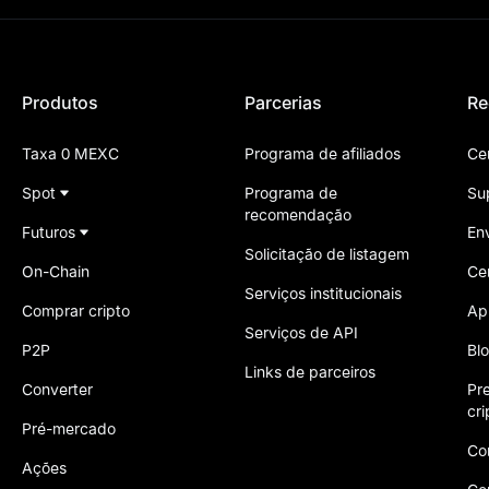
Produtos
Parcerias
Re
Taxa 0 MEXC
Programa de afiliados
Ce
Spot
Programa de
Su
recomendação
Futuros
En
Solicitação de listagem
On-Chain
Ce
Serviços institucionais
Comprar cripto
Ap
Serviços de API
P2P
Bl
Links de parceiros
Converter
Pr
cr
Pré-mercado
Co
Ações