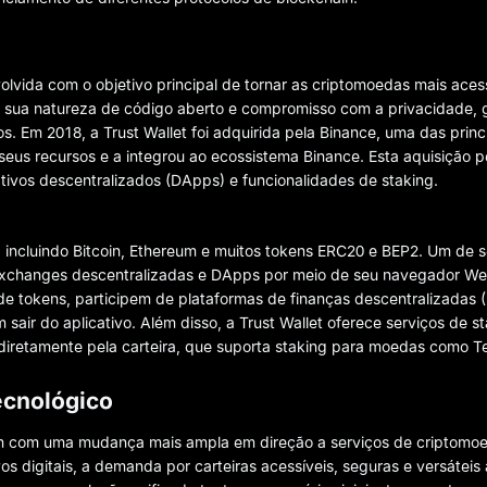
lvida com o objetivo principal de tornar as criptomoedas mais acess
 sua natureza de código aberto e compromisso com a privacidade, 
 Em 2018, a Trust Wallet foi adquirida pela Binance, uma das princi
us recursos e a integrou ao ecossistema Binance. Esta aquisição pe
cativos descentralizados (DApps) e funcionalidades de staking.
 incluindo Bitcoin, Ethereum e muitos tokens ERC20 e BEP2. Um de s
exchanges descentralizadas e DApps por meio de seu navegador We
 de tokens, participem de plataformas de finanças descentralizadas 
 sair do aplicativo. Além disso, a Trust Wallet oferece serviços de s
diretamente pela carteira, que suporta staking para moedas como 
ecnológico
ram com uma mudança mais ampla em direção a serviços de criptom
s digitais, a demanda por carteiras acessíveis, seguras e versátei