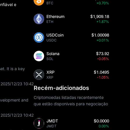
BTC
+0.70%
nfiável e
Ethereum
$1,909.18
ETH
+1.87%
USDCoin
$1.00098
USDC
+0.01%
Solana
$73.92
SOL
-0.05%
t. It is a key
XRP
$1.0495
XRP
-1.05%
2025/12/23 10:42
Recém-adicionados
Criptomoedas listadas recentemente
development and
que estão disponíveis para negociação
2025/12/23 10:42
JMDT
$0.0000
JMDT
0.00%