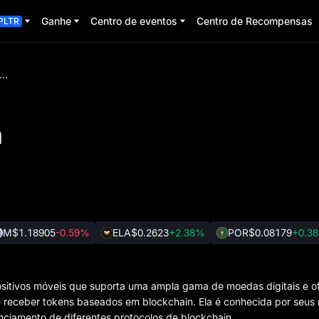
Ganhe
Centro de eventos
Centro de Recompensas
PLTR
arteira de confiança
a
M
$1.18905
-0.59%
ELA
$0.2623
+2.38%
POR
$0.08179
+0.3
positivos móveis que suporta uma ampla gama de moedas digitais e o
e receber tokens baseados em blockchain. Ela é conhecida por seus 
nciamento de diferentes protocolos de blockchain.