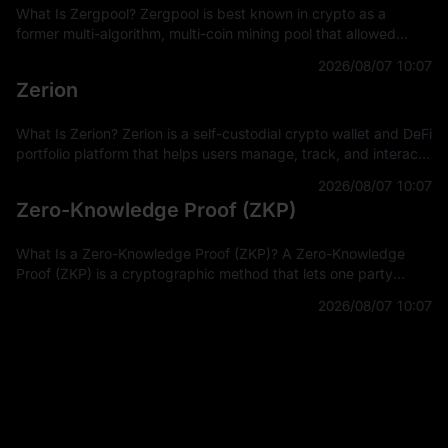
What Is Zergpool? Zergpool is best known in crypto as a
former multi-algorithm, multi-coin mining pool that allowed
miners to connect hashpower, mine supported Proof-of-Work
2026/08/07 10:07
coins, and receive
Zerion
What Is Zerion? Zerion is a self-custodial crypto wallet and DeFi
portfolio platform that helps users manage, track, and interact
with on-chain assets across multiple blockchain networks. In
2026/08/07 10:07
Zero-Knowledge Proof (ZKP)
What Is a Zero-Knowledge Proof (ZKP)? A Zero-Knowledge
Proof (ZKP) is a cryptographic method that lets one party
prove a statement is true without revealing the private
2026/08/07 10:07
information used to prove it.