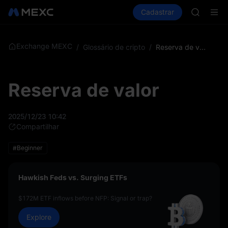
GOLD(X
Comprar cripto
Mercados
Cadastrar
Spot
Futuros
AAOI
S
SKYAI
UNITREE 
SPCX ris
Exchange MEXC
/
Glossário de cripto
/
Reserva de valor
GOLD(X
AAOI
SKYAI
Reserva de valor
UNITREE 
SPCX ris
2025/12/23 10:42
Compartilhar
#Beginner
Hawkish Feds vs. Surging ETFs
$172M ETF inflows before NFP: Signal or trap?
Explore