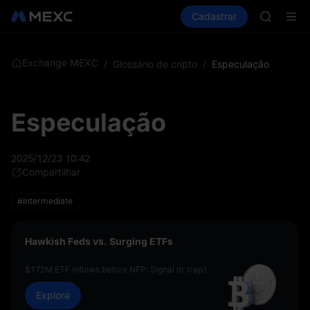
GOLD(X
Comprar cripto
Mercados
Cadastrar
Spot
Futuros
AAOI
S
SKYAI
UNITREE 
SPCX ris
Exchange MEXC
/
Glossário de cripto
/
Especulação
GOLD(X
AAOI
SKYAI
Especulação
UNITREE 
SPCX ris
2025/12/23 10:42
Compartilhar
#Intermediate
Hawkish Feds vs. Surging ETFs
$172M ETF inflows before NFP: Signal or trap?
Explore