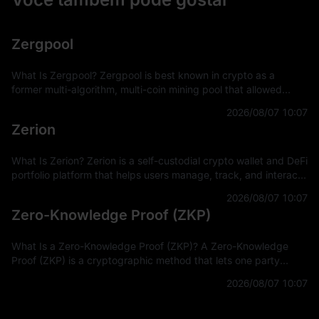
Zergpool
What Is Zergpool? Zergpool is best known in crypto as a
former multi-algorithm, multi-coin mining pool that allowed
miners to connect hashpower, mine supported Proof-of-Work
2026/08/07 10:07
coins, and receive
Zerion
What Is Zerion? Zerion is a self-custodial crypto wallet and DeFi
portfolio platform that helps users manage, track, and interact
with on-chain assets across multiple blockchain networks. In
2026/08/07 10:07
Zero-Knowledge Proof (ZKP)
What Is a Zero-Knowledge Proof (ZKP)? A Zero-Knowledge
Proof (ZKP) is a cryptographic method that lets one party
prove a statement is true without revealing the private
2026/08/07 10:07
information used to prove it.