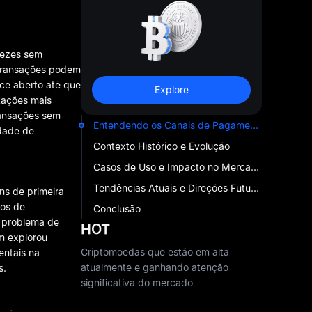
vezes sem
 transações podem
ece aberto até que
Explore
tações mais
transações sem
Entendendo os Canais de Pagamento
idade de
Contexto Histórico e Evolução
Casos de Uso e Impacto no Mercado
Tendências Atuais e Direções Futuras
ns de primeira
pos de
Conclusão
o problema de
HOT
um explorou
Criptomoedas que estão em alta
entais na
atualmente e ganhando atenção
s.
significativa do mercado