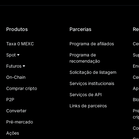
Produtos
Parcerias
Re
Taxa 0 MEXC
Programa de afiliados
Ce
Spot
Programa de
Su
recomendação
Futuros
En
Solicitação de listagem
On-Chain
Ce
Serviços institucionais
Comprar cripto
Ap
Serviços de API
P2P
Bl
Links de parceiros
Converter
Pr
cr
Pré-mercado
Co
Ações