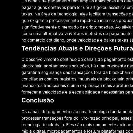
Os canais de pagamento têm amplas aplicações em diferen
pagar alguns centavos para ler um artigo ou assistir a u
taxas. Na área de tecnologia, eles facilitam transações d
que exigem o processamento rápido de inúmeras peque
significativamente o mercado de criptomoedas. Ao alivia
como uma alternativa viável aos métodos de pagamento t
no comércio cotidiano, onde velocidade e baixas taxas sã
Tendências Atuais e Direções Futur
O desenvolvimento contínuo de canais de pagamento est
blockchain adotam essas soluções, há uma crescente nec
garantir a segurança das transações fora da blockchain
conciliadas com os registros imutáveis ​​da blockchain p
financeiros tradicionais e uma exploração mais aprofun
fornecer a velocidade e a escalabilidade necessárias pa
Conclusão
Os canais de pagamento são uma tecnologia fundamental 
processar transações fora do livro-razão principal, esse
tecnologia blockchain. Eles são mais comumente aplicad
mídia digital, micropagamentos e IoT.Em plataformas c