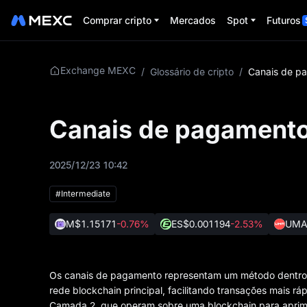
Comprar cripto
Mercados
Spot
Futuros
Exchange MEXC
/
Glossário de cripto
/
Canais de pagament
2025/12/23 10:42
#Intermediate
M
$1.15171
-0.76%
ES
$0.001194
-2.53%
UM
Os canais de pagamento representam um método dentro do
rede blockchain principal, facilitando transações mais 
Camada 2, que operam sobre uma blockchain para aprimor