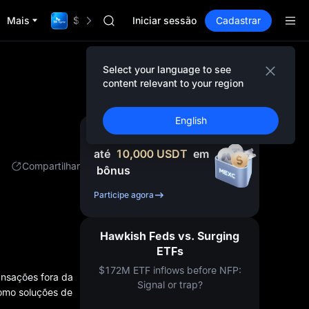
GOLD(XAU)
Mais
$1,000,000 TradFi Gala
AAOI
Iniciar sessão
Cadastrar
SKYAI
UNITREE STAR Market Subscription on Aug
SPCX rises despite lock-up expiry
Select your language to see
GOLD(XAU)
content relevant to your region
AAOI
SKYAI
English
UNITREE STAR Market Subscription on Aug
Cadastre-se e receba
SPCX rises despite lock-up expiry
até
10,000
USDT
em
Compartilhar
bônus
Participe agora
Hawkish Feds vs. Surging
ETFs
$172M ETF inflows before NFP:
ansações fora da
Signal or trap?
como soluções de