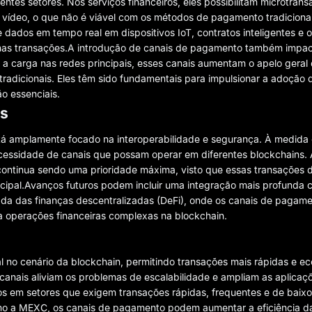
tes setores. Nos serviços financeiros, eles possibilitam microtran
m vídeo, o que não é viável com os métodos de pagamento tradicionai
e dados em tempo real em dispositivos IoT, contratos inteligentes e o
nas transações.A introdução de canais de pagamento também impa
r a carga nas redes principais, esses canais aumentam o apelo gera
radicionais. Eles têm sido fundamentais para impulsionar a adoção
o essenciais.
as
á amplamente focado na interoperabilidade e segurança. À medida
essidade de canais que possam operar em diferentes blockchains. 
 continua sendo uma prioridade máxima, visto que essas transações
rincipal.Avanços futuros podem incluir uma integração mais profunda
dada das finanças descentralizadas (DeFi), onde os canais de paga
ra operações financeiras complexas na blockchain.
no cenário da blockchain, permitindo transações mais rápidas e e
s canais aliviam os problemas de escalabilidade e ampliam as aplicaç
os em setores que exigem transações rápidas, frequentes e de baix
omo a MEXC, os canais de pagamento podem aumentar a eficiência d