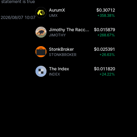
statement is true
AurumX
$0.30712
UMX
+358.38%
2026/08/07 10:07
Jimothy The Raccoon
$0.015879
JIMOTHY
+268.67%
StonkBroker
$0.025391
STONKBROKER
+26.63%
The Index
$0.011820
INDEX
+24.22%