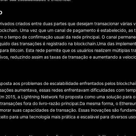
o
ivados criados entre duas partes que desejam transacionar várias 
a blockchain. Uma vez que um canal de pagamento é estabelecido, as
em o tempo de confirmação usual da rede principal. O canal perman
líquido das transações é registrado na blockchain.Uma das implemen
para Bitcoin. Esta rede permite que os usuários realizem múltiplas 
ivos, reduzindo assim as taxas de transação e aumentando a veloc
osta aos problemas de escalabilidade enfrentados pelos blockchai
nsações aumentava, essas redes enfrentavam dificuldades com tem
 Em 2015, a Lightning Network foi proposta como uma solução para 
ar transações fora do livro-razão principal.Da mesma forma, o Ethere
imorar suas capacidades de transação. Essas inovações são fundam
to para uma tecnologia mais prática e escalável para diversos uso