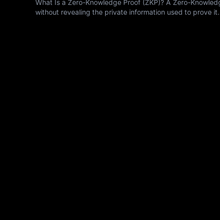
What Is a Zero-Knowledge Proof (ZKP)? A Zero-Knowledge 
without revealing the private information used to prove it.