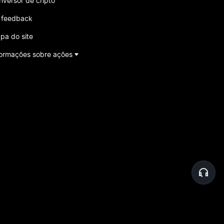
nversor de cripto
 feedback
pa do site
formações sobre ações