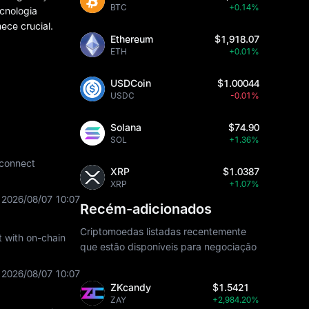
BTC
+0.14%
ecnologia
ece crucial.
Ethereum
$1,918.07
ETH
+0.01%
USDCoin
$1.00044
USDC
-0.01%
Solana
$74.90
SOL
+1.36%
 connect
XRP
$1.0387
XRP
+1.07%
2026/08/07 10:07
Recém-adicionados
Criptomoedas listadas recentemente
t with on-chain
que estão disponíveis para negociação
2026/08/07 10:07
ZKcandy
$1.5421
ZAY
+2,984.20%