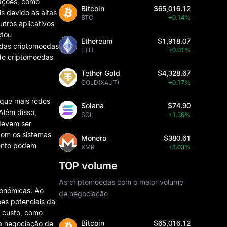
sações, como
Bitcoin
$65,016.12
s devido às altas
BTC
+0.14%
utros aplicativos
ctou
Ethereum
$1,918.07
l das criptomoedas
ETH
+0.01%
 de criptomoedas
Tether Gold
$4,328.67
GOLD(XAUT)
+0.17%
 que mais redes
Solana
$74.90
Além disso,
SOL
+1.36%
 devem ser
 com os sistemas
Monero
$380.61
mento podem
XMR
+3.03%
TOP volume
As criptomoedas com o maior volume
conômicas. Ao
de negociação
ões potenciais da
o custo, como
Bitcoin
$65,016.12
a negociação de