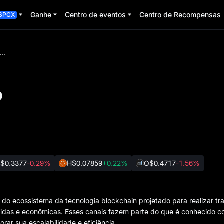
Ganhe
Centro de eventos
Centro de Recompensas
SPCX
Canais de pagamento
o
A
$0.3377
-0.29%
H
$0.07859
+0.22%
O
$0.4717
-1.56%
 ecossistema da tecnologia blockchain projetado para realizar tr
rápidas e econômicas. Esses canais fazem parte do que é conhecido 
ar sua escalabilidade e eficiência.