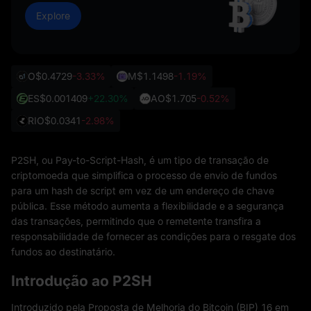
Explore
O
$0.4729
-3.33%
M
$1.1498
-1.19%
ES
$0.001409
+22.30%
AO
$1.705
-0.52%
RIO
$0.0341
-2.98%
P2SH, ou Pay-to-Script-Hash, é um tipo de transação de
criptomoeda que simplifica o processo de envio de fundos
para um hash de script em vez de um endereço de chave
pública. Esse método aumenta a flexibilidade e a segurança
das transações, permitindo que o remetente transfira a
responsabilidade de fornecer as condições para o resgate dos
fundos ao destinatário.
Introdução ao P2SH
Introduzido pela Proposta de Melhoria do Bitcoin (BIP) 16 em