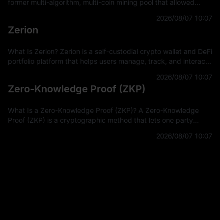
former multi-algorithm, multi-coin mining pool that allowed
miners to connect hashpower, mine supported Proof-of-Work
2026/08/07 10:07
coins, and receive
Zerion
What Is Zerion? Zerion is a self-custodial crypto wallet and DeFi
portfolio platform that helps users manage, track, and interact
with on-chain assets across multiple blockchain networks. In
2026/08/07 10:07
Zero-Knowledge Proof (ZKP)
What Is a Zero-Knowledge Proof (ZKP)? A Zero-Knowledge
Proof (ZKP) is a cryptographic method that lets one party
prove a statement is true without revealing the private
2026/08/07 10:07
information used to prove it.