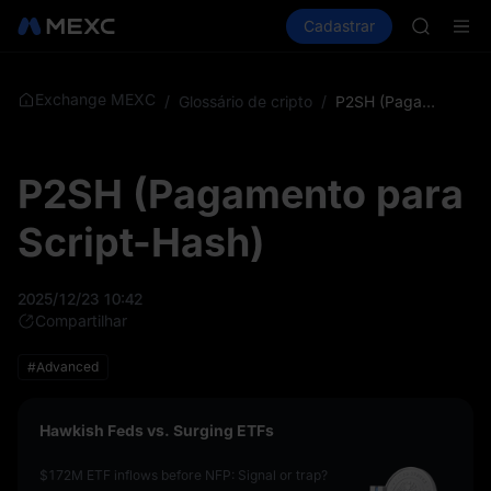
GOLD(X
Comprar cripto
Mercados
Cadastrar
Spot
Futuros
AAOI
S
SKYAI
UNITREE 
SPCX ris
Exchange MEXC
/
Glossário de cripto
/
P2SH (Pagamento para Script-Hash)
GOLD(X
AAOI
SKYAI
P2SH (Pagamento para
UNITREE 
SPCX ris
Script-Hash)
2025/12/23 10:42
Compartilhar
#Advanced
Hawkish Feds vs. Surging ETFs
$172M ETF inflows before NFP: Signal or trap?