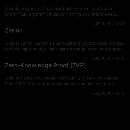
What Is Zergpool? Zergpool is best known in crypto as a
former multi-algorithm, multi-coin mining pool that allowed
miners to connect hashpower, mine supported Proof-of-Work
2026/08/07 10:07
coins, and receive
Zerion
What Is Zerion? Zerion is a self-custodial crypto wallet and DeFi
portfolio platform that helps users manage, track, and interact
with on-chain assets across multiple blockchain networks. In
2026/08/07 10:07
Zero-Knowledge Proof (ZKP)
What Is a Zero-Knowledge Proof (ZKP)? A Zero-Knowledge
Proof (ZKP) is a cryptographic method that lets one party
prove a statement is true without revealing the private
2026/08/07 10:07
information used to prove it.