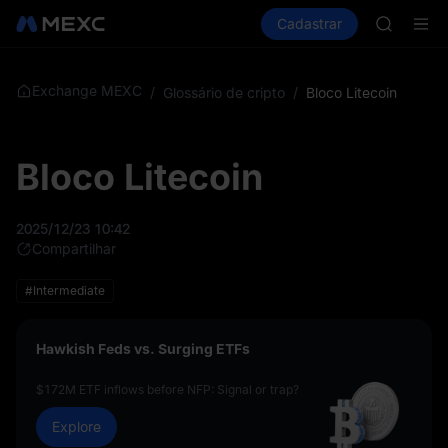
GOLD(X
Comprar cripto
Mercados
Cadastrar
Spot
Futuros
AAOI
S
SKYAI
UNITREE 
SPCX ris
Exchange MEXC
/
Glossário de cripto
/
Bloco Litecoin
GOLD(X
AAOI
SKYAI
Bloco Litecoin
UNITREE 
SPCX ris
2025/12/23 10:42
Compartilhar
#Intermediate
Hawkish Feds vs. Surging ETFs
$172M ETF inflows before NFP: Signal or trap?
Explore