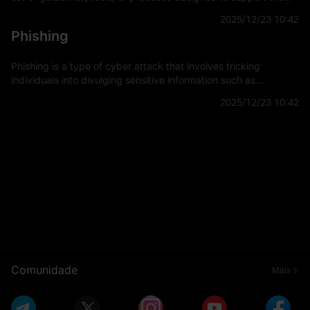
development and implementation of projects, applications, or
2025/12/23 10:42
systems. It
Phishing
Phishing is a type of cyber attack that involves tricking
individuals into divulging sensitive information such as
usernames, passwords, and credit card details by
2025/12/23 10:42
masquerading as a trustworthy
Comunidade
Mais