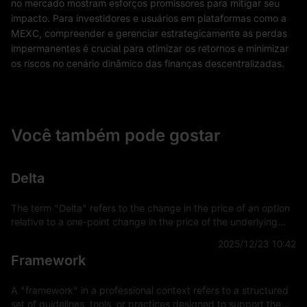
no mercado mostram esforços promissores para mitigar seu
impacto. Para investidores e usuários em plataformas como a
MEXC, compreender e gerenciar estrategicamente as perdas
impermanentes é crucial para otimizar os retornos e minimizar
os riscos no cenário dinâmico das finanças descentralizadas.
Você também pode gostar
Delta
The term "Delta" refers to the change in the price of an option
relative to a one-point change in the price of the underlying
asset. It is a key concept in financial derivatives trading,
2025/12/23 10:42
providing a
Framework
A "framework" in a professional context refers to a structured
set of guidelines, tools, or practices designed to support the