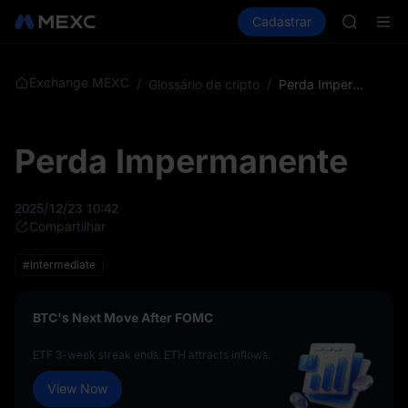
SHOP
Comprar cripto
Mercados
Cadastrar
Spot
Futuros
LLY
P
BLESS
HEI
CYS
Exchange MEXC
/
Glossário de cripto
/
Perda Impermanente
SHOP
LLY
BLESS
Perda Impermanente
HEI
CYS
2025/12/23 10:42
Compartilhar
#Intermediate
BTC's Next Move After FOMC
ETF 3-week streak ends. ETH attracts inflows.
View Now