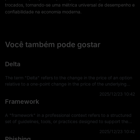
trocados, tornando-se uma métrica universal de desempenho e
confiabilidade na economia moderna.
Você também pode gostar
Delta
The term "Delta" refers to the change in the price of an option
relative to a one-point change in the price of the underlying
asset. It is a key concept in financial derivatives trading,
2025/12/23 10:42
providing a
Framework
A "framework" in a professional context refers to a structured
set of guidelines, tools, or practices designed to support the
development and implementation of projects, applications, or
2025/12/23 10:42
systems. It
Phishing