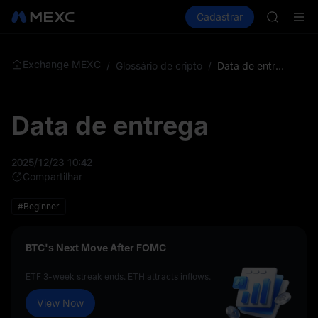
CASHCA
Comprar cripto
Mercados
Cadastrar
Spot
Futuros
HFT
S
UNITREE
Unitree 
GOLD(X
Exchange MEXC
/
Glossário de cripto
/
Data de entrega
SPCX
CASHCA
HFT
Data de entrega
UNITREE
Unitree 
2025/12/23 10:42
Compartilhar
#Beginner
BTC's Next Move After FOMC
ETF 3-week streak ends. ETH attracts inflows.
View Now