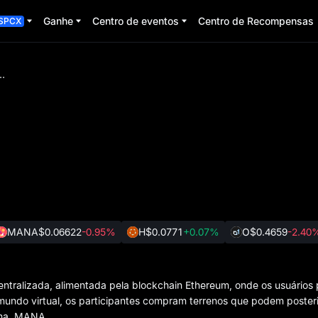
Ganhe
Centro de eventos
Centro de Recompensas
SPCX
tralizado
MANA
$0.06622
-0.95%
H
$0.0771
+0.07%
O
$0.4659
-2.40
entralizada, alimentada pela blockchain Ethereum, onde os usuários 
 mundo virtual, os participantes compram terrenos que podem poster
rma, MANA.