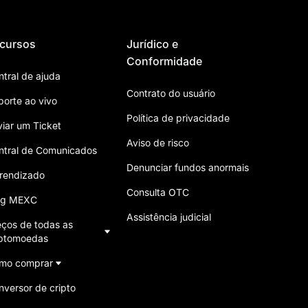
cursos
Jurídico e
Conformidade
ntral de ajuda
Contrato do usuário
porte ao vivo
Política de privacidade
viar um Ticket
Aviso de risco
ntral de Comunicados
Denunciar fundos anormais
rendizado
Consulta OTC
og MEXC
Assistência judicial
eços de todas as
iptomoedas
mo comprar
nversor de cripto