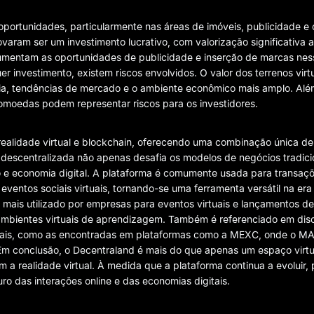
portunidades, particularmente nas áreas de imóveis, publicidade e 
ovaram ser um investimento lucrativo, com valorização significativa 
umentam as oportunidades de publicidade e inserção de marcas ness
r investimento, existem riscos envolvidos. O valor dos terrenos virt
gia, tendências de mercado e o ambiente econômico mais amplo. Alé
ptomoedas podem representar riscos para os investidores.
ealidade virtual e blockchain, oferecendo uma combinação única de
 descentralizada não apenas desafia os modelos de negócios tradici
 economia digital. A plataforma é comumente usada para transaçõe
 eventos sociais virtuais, tornando-se uma ferramenta versátil na era 
 mais utilizado por empresas para eventos virtuais e lançamentos de
 ambientes virtuais de aprendizagem. Também é referenciado em dis
tuais, como as encontradas em plataformas como a MEXC, onde o M
m conclusão, o Decentraland é mais do que apenas um espaço virtu
 a realidade virtual. À medida que a plataforma continua a evoluir,
ro das interações online e das economias digitais.