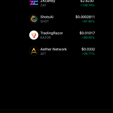
ZKcandy
$2.8230
ZAY
+139.74%
ShotsAI
$0.0002811
SHOT
+87.40%
TradingRazor
$0.01017
RAZOR
+69.50%
Aether Network
$0.0332
AET
+26.71%