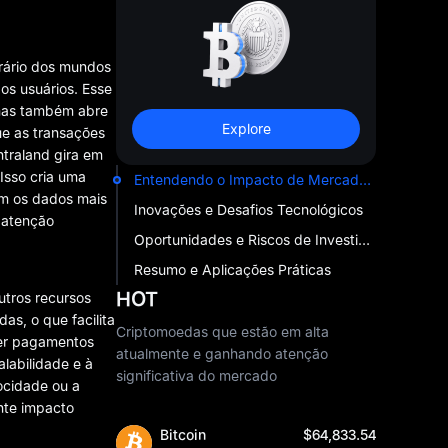
trário dos mundos
os usuários. Esse
 mas também abre
Explore
ue as transações
ntraland gira em
Isso cria uma
Entendendo o Impacto de Mercado do Decentraland
om os dados mais
Inovações e Desafios Tecnológicos
o atenção
Oportunidades e Riscos de Investimento
Resumo e Aplicações Práticas
HOT
utros recursos
s, o que facilita
Criptomoedas que estão em alta
ber pagamentos
atualmente e ganhando atenção
labilidade e à
significativa do mercado
ocidade ou a
nte impacto
Bitcoin
$64,833.54