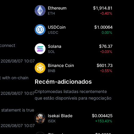
Ethereum
$1,914.81
ETH
-0.40%
USDCoin
$1.00064
USDC
0.00%
 connect
Solana
$76.37
SOL
-0.03%
2026/08/07 10:07
Binance Coin
$601.73
BNB
-0.55%
t with on-chain
Recém-adicionados
Criptomoedas listadas recentemente
2026/08/07 10:07
que estão disponíveis para negociação
statement is true
Isekai Blade
$0.004425
ISEK
+153.43%
2026/08/07 10:07