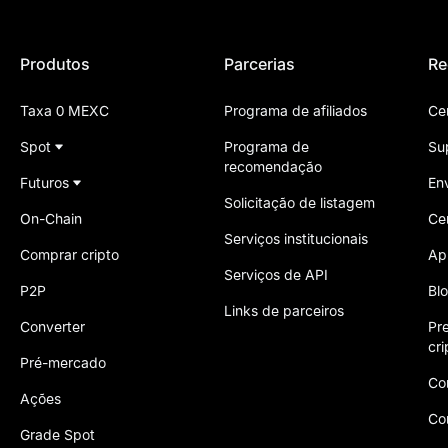
Produtos
Parcerias
Re
Taxa 0 MEXC
Programa de afiliados
Ce
Spot
Programa de
Su
recomendação
Futuros
En
Solicitação de listagem
On-Chain
Ce
Serviços institucionais
Comprar cripto
Ap
Serviços de API
P2P
Bl
Links de parceiros
Converter
Pr
cr
Pré-mercado
Co
Ações
Co
Grade Spot