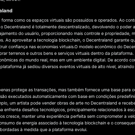
aland
 forma como os espaços virtuais são possuídos e operados. Ao con
e, o Decentraland é totalmente descentralizado, devolvendo o poder a
ajamento do usuário, proporcionando mais controle e propriedade,
s. Ao aproveitar a tecnologia blockchain, o Decentraland garante q
struir confiança nas economias virtuais.O modelo econômico do Dece
r terrenos e outros bens e serviços virtuais dentro da plataforma. 
conômicas do mundo real, mas em um ambiente digital. De acordo c
 plataforma já sediou diversos eventos virtuais de alto nível, atraind
apenas protege as transações, mas também fornece uma base para o
s são executados automaticamente com base em condições predefinida
emplo, um artista pode vender obras de arte no Decentraland e rece
a enfrenta desafios tecnológicos, principalmente relacionados à esca
ios cresce, manter uma experiência perfeita sem comprometer a vel
o consumo de energia associado à tecnologia blockchain e o conseque
ordadas à medida que a plataforma evolui.