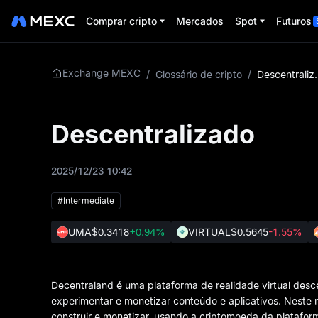
Comprar cripto
Mercados
Spot
Futuros
Exchange MEXC
/
Glossário de cripto
/
Descen
Descentralizado
2025/12/23 10:42
#Intermediate
UMA
$0.3418
+0.94%
VIRTUAL
$0.5645
-1.55%
Decentraland é uma plataforma de realidade virtual desc
experimentar e monetizar conteúdo e aplicativos. Neste
construir e monetizar, usando a criptomoeda da platafo