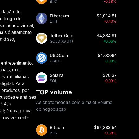
BTC
-0.38%
criação de
Ethereum
$1,914.81
ao longo do
ETH
-0.40%
e mundo virtual,
uais é altamente
Tether Gold
$4,334.91
m disso,
GOLD(XAUT)
+0.06%
USDCoin
$1.00064
USDC
0.00%
 entretenimento,
onais, mas
Solana
$76.37
s imobiliárias
SOL
-0.03%
digital. Para
 produtos, por
TOP volume
cussões e análises
As criptomoedas com o maior volume
ANA, a
de negociação
al; é uma prova
 provavelmente
Bitcoin
$64,833.54
BTC
-0.38%