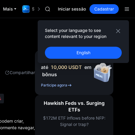
GOLD(XAU)
Mais
$1,000,000 TradFi Gala
AAOI
Iniciar sessão
Cadastrar
SKYAI
UNITREE STAR Market Subscription on Aug
SPCX rises despite lock-up expiry
Select your language to see
GOLD(XAU)
content relevant to your region
AAOI
SKYAI
English
UNITREE STAR Market Subscription on Aug
Cadastre-se e receba
SPCX rises despite lock-up expiry
até
10,000
USDT
em
Compartilhar
bônus
Participe agora
%
Hawkish Feds vs. Surging
ETFs
$172M ETF inflows before NFP:
podem criar,
Signal or trap?
iormente navegar,