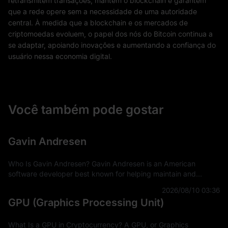
retransmitem transações, mantêm o blockchain e garantem
que a rede opere sem a necessidade de uma autoridade
central. À medida que a blockchain e os mercados de
criptomoedas evoluem, o papel dos nós do Bitcoin continua a
se adaptar, apoiando inovações e aumentando a confiança do
usuário nessa economia digital.
Você também pode gostar
Gavin Andresen
Who Is Gavin Andresen? Gavin Andresen is an American
software developer best known for helping maintain and
improve Bitcoin during the cryptocurrency network’s early
2026/08/10 03:36
years. He began contributing to
GPU (Graphics Processing Unit)
What Is a GPU in Cryptocurrency? A GPU, or Graphics