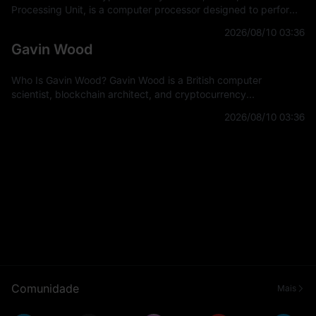
Processing Unit, is a computer processor designed to perform
many similar calculations at the same time. GPUs were
2026/08/10 03:36
originally developed to render
Gavin Wood
Who Is Gavin Wood? Gavin Wood is a British computer
scientist, blockchain architect, and cryptocurrency
entrepreneur best known for co-founding Ethereum and
2026/08/10 03:36
creating Polkadot and Kusama. He also
Comunidade
Mais