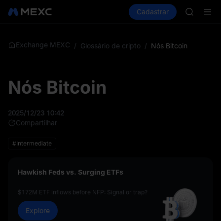
BMT
Comprar cripto
Mercados
Cadastrar
Spot
Futuros
MUBARA
S
UNITREE 
TUT
BMT
Exchange MEXC
/
Glossário de cripto
/
Nós Bitcoin
MUBARA
UNITREE 
Nós Bitcoin
2025/12/23 10:42
Compartilhar
#Intermediate
Hawkish Feds vs. Surging ETFs
$172M ETF inflows before NFP: Signal or trap?
Explore