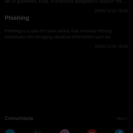
set of guidelines, tools, or practices designed to support the
development and implementation of projects, applications, or
2025/12/23 10:42
systems. It
Phishing
Phishing is a type of cyber attack that involves tricking
individuals into divulging sensitive information such as
usernames, passwords, and credit card details by
2025/12/23 10:42
masquerading as a trustworthy
Comunidade
Mais