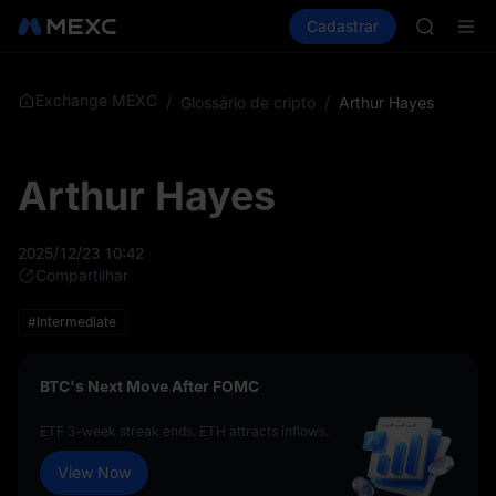
SPCX
Comprar cripto
Mercados
Cadastrar
Spot
Futuros
CASHCA
S
HFT
UNITREE
Unitree 
Exchange MEXC
/
Glossário de cripto
/
Arthur Hayes
GOLD(X
SPCX
CASHCA
Arthur Hayes
HFT
UNITREE
Unitree 
2025/12/23 10:42
Compartilhar
#Intermediate
BTC's Next Move After FOMC
ETF 3-week streak ends. ETH attracts inflows.
View Now