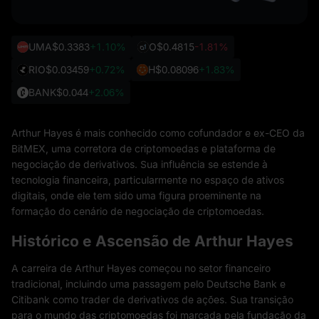
UMA
$0.3383
+1.10%
O
$0.4815
-1.81%
RIO
$0.03459
+0.72%
H
$0.08096
+1.83%
BANK
$0.044
+2.06%
Arthur Hayes é mais conhecido como cofundador e ex-CEO da
BitMEX, uma corretora de criptomoedas e plataforma de
negociação de derivativos. Sua influência se estende à
tecnologia financeira, particularmente no espaço de ativos
digitais, onde ele tem sido uma figura proeminente na
formação do cenário de negociação de criptomoedas.
Histórico e Ascensão de Arthur Hayes
A carreira de Arthur Hayes começou no setor financeiro
tradicional, incluindo uma passagem pelo Deutsche Bank e
Citibank como trader de derivativos de ações. Sua transição
para o mundo das criptomoedas foi marcada pela fundação da