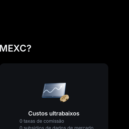
a MEXC?
Custos ultrabaixos
0 taxas de comissão
0 subsídios de dados de mercado