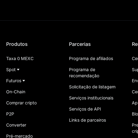
Produtos
Parcerias
Re
Taxa 0 MEXC
Programa de afiliados
Ce
Spot
Programa de
Su
recomendação
Futuros
En
Solicitação de listagem
On-Chain
Ce
Serviços institucionais
Comprar cripto
Ap
Serviços de API
P2P
Bl
Links de parceiros
Converter
Pr
cr
Pré-mercado