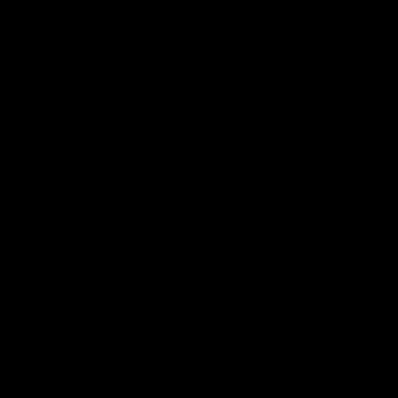
oras.
 podem