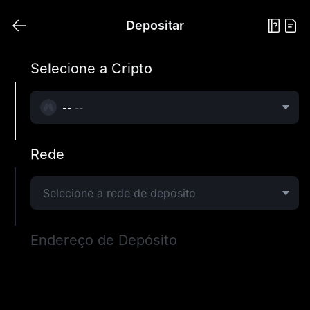
Esta
Depositar
Selecione a Cripto
--
--
Rede
função
Selecione a rede de depósito
Endereço de Depósito