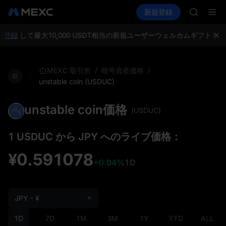
GOLD(X
暗号資産を購入
市場
現物
新規登録
先物取引
SPCX
SPCX
CASHCA
HFT
登録
して最大10,000 USDT相当の新規ユーザーウェルカムギフトを獲
UNITREE
Unitre
GOLD(X
/
/
MEXC 取引所
暗号資産価格
SPCX
unstable coin (USDUC)
CASHCA
HFT
unstable coin価格
(USDUC)
UNITREE
Unitre
1 USDUC から JPY へのライブ価格：
¥0.591078
+0.94%
1D
JPY - ¥
1D
7D
1M
3M
1Y
YTD
ALL