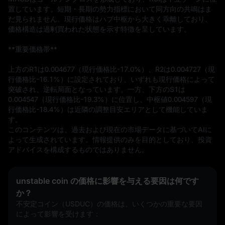
置しています。短期・長期の勢力指標において同方向の共鳴はま
だ見られません。現行価格はハブ中枢から大きく乖離しており、
価格構造は過剰買われた状態を示す特徴を呈しています。

**重要価格帯**

上方のR1は0.004677（現行価格比-17.0%）、R2は0.004727（現
行価格比-16.1%）に設定されており、いずれも現行価格によって
突破され、逆転局面となっています。一方、下方のS1は
0.004547（現行価格比-19.3%）に位置し、中枢値0.004597（現
行価格比-18.4%）は近隣の調整目安エリアとして機能していま
す。
このコンテンツは、過去および現在の市場データに基づいてAIに
よって生成されています。情報提供のみを目的としており、投資
アドバイスを構成するものではありません。
unstable coin の価格に影響を与える要因は何です
か？
不安定コイン（USDUC）の価格は、いくつかの重要な要因
によって影響を受けます：