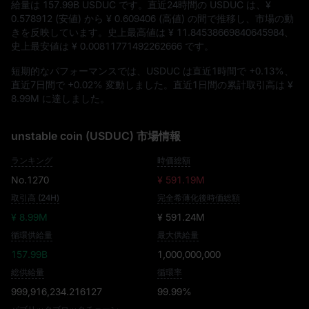
給量は
157.99B USDUC
です。直近24時間の USDUC は、
¥
0.578912
(安値) から
¥ 0.609406
(高値) の間で推移し、市場の動
きを反映しています。史上最高値は
¥ 11.84538669840645984
、
史上最安値は
¥ 0.00811771492262666
です。
短期的なパフォーマンスでは、USDUC は直近1時間で
+0.13%
、
直近7日間で
+0.02%
変動しました。直近1日間の累計取引高は
¥
8.99M
に達しました。
unstable coin (USDUC) 市場情報
ランキング
時価総額
No.1270
¥ 591.19M
取引高 (24H)
完全希薄化後時価総額
¥ 8.99M
¥ 591.24M
循環供給量
最大供給量
157.99B
1,000,000,000
総供給量
循環率
999,916,234.216127
99.99%