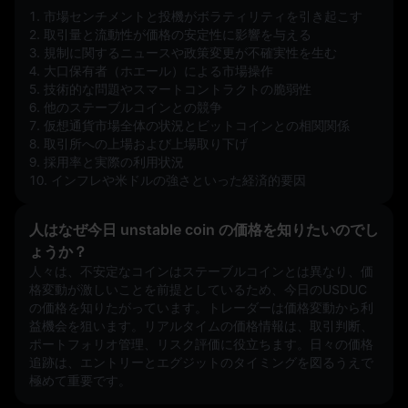
1. 市場センチメントと投機がボラティリティを引き起こす  
2. 取引量と流動性が価格の安定性に影響を与える  
3. 規制に関するニュースや政策変更が不確実性を生む  
4. 大口保有者（ホエール）による市場操作  
5. 技術的な問題やスマートコントラクトの脆弱性  
6. 他のステーブルコインとの競争  
7. 仮想通貨市場全体の状況とビットコインとの相関関係  
8. 取引所への上場および上場取り下げ  
9. 採用率と実際の利用状況  
10. インフレや米ドルの強さといった経済的要因
人はなぜ今日 unstable coin の価格を知りたいのでし
ょうか？
人々は、不安定なコインはステーブルコインとは異なり、価
格変動が激しいことを前提としているため、今日のUSDUC
の価格を知りたがっています。トレーダーは価格変動から利
益機会を狙います。リアルタイムの価格情報は、取引判断、
ポートフォリオ管理、リスク評価に役立ちます。日々の価格
追跡は、エントリーとエグジットのタイミングを図るうえで
極めて重要です。