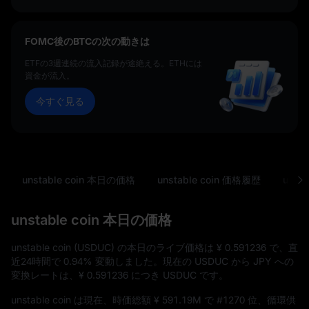
FOMC後のBTCの次の動きは
ETFの3週連続の流入記録が途絶える。ETHには
資金が流入。
今すぐ見る
unstable coin 本日の価格
unstable coin 価格履歴
unst
unstable coin 本日の価格
unstable coin (USDUC) の本日のライブ価格は
¥ 0.591236
で、直
近24時間で
0.94%
変動しました。現在の USDUC から JPY への
変換レートは、
¥ 0.591236
につき USDUC です。
unstable coin は現在、時価総額
¥ 591.19M
で
#1270
位、循環供