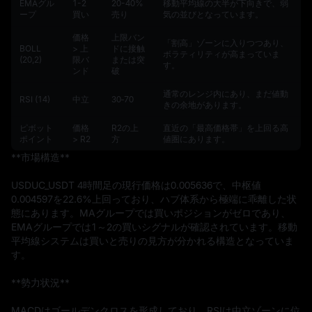
EMAグル
1-2
20-40%
移動平均線の大半が下向きで、弱
ープ
買い
売り
気の並びとなっています。
価格
上限バン
「割高」ゾーンに入りつつあり、
BOLL
> 上
ドに接触
ボラティリティが高まっていま
(20,2)
限バ
または突
す。
ンド
破
通常のレンジ内にあり、まだ値動
RSI (14)
中立
30‑70
きの余地があります。
ピボット
価格
R2の上
直近の「最高価格帯」を上回る高
ポイント
> R2
方
値圏にあります。
**市場構造**

USDUC_USDT 4時間足の現行価格は0.005636で、中枢値
0.004597を22.6%上回っており、ハブ体系から極端に乖離した状
態にあります。MAグループでは買いポジションがゼロであり、
EMAグループでは1～2の買いシグナルが確認されています。移動
平均線システムは買いと売りの見方が分かれる構造となっていま
す。

**勢力状況**

MACDはゴールデンクロスを形成しており、RSIは中立ゾーンに位