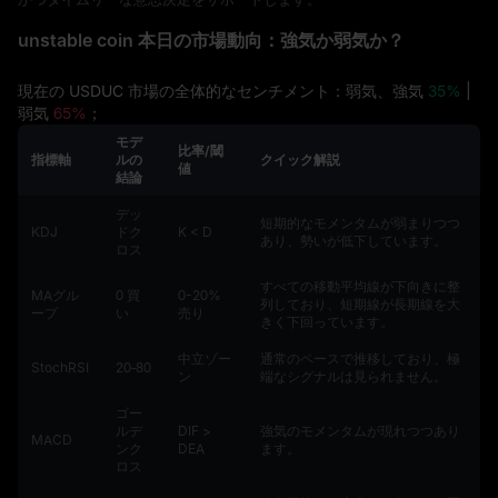
unstable coin 本日の市場動向：強気か弱気か？
現在の USDUC 市場の全体的なセンチメント：弱気、強気
35%
|
弱気
65%
；
モデ
比率/閾
指標軸
ルの
クイック解説
値
結論
デッ
短期的なモメンタムが弱まりつつ
KDJ
ドク
K < D
あり、勢いが低下しています。
ロス
すべての移動平均線が下向きに整
MAグル
0 買
0-20%
列しており、短期線が長期線を大
ープ
い
売り
きく下回っています。
中立ゾー
通常のペースで推移しており、極
StochRSI
20‑80
ン
端なシグナルは見られません。
ゴー
ルデ
DIF >
強気のモメンタムが現れつつあり
MACD
ンク
DEA
ます。
ロス