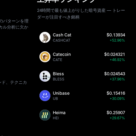
24時間で最も値上がりした暗号資産 — トレー
ダーが注目すべき銘柄
ィのパターンを理
カル分析に欠か
Cash Cat
$0.13934
CASHCAT
+52.96%
Catecoin
$0.024321
CATE
+46.92%
Bless
$0.024543
BLESS
+37.96%
ンド、テクニカ
Unibase
$0.15416
UB
+30.09%
Heima
$0.25907
HEI
+29.67%