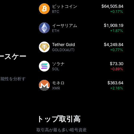
ビットコイン
$64,505.84
BTC
+0.17%
イーサリアム
$1,909.19
ETH
+1.87%
Tether Gold
$4,249.84
GOLD(XAUT)
+0.77%
ユースケー
ソラナ
$73.30
SOL
-0.89%
の可能性を分析す
モネロ
$363.64
XMR
+2.16%
トップ取引高
取引高が最も多い暗号資産