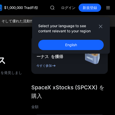
SPCX
$1,000,000 TradFi祭
HEI
ログイン
新規登録
NVDA
UNITREE
そして優れた流動性をお楽しみください！
今すぐMEXCに参加しよう！
B
Unitree 先物ローンチ
Select your language to see
BLESS
content relevant to your region
SPCX
HEI
新規登録 ＆ 最大
English
NVDA
10,000
USDT
先物ボ
UNITREE
ーナス
を獲得
クス
Unitree 先物ローンチ
今すぐ参加
イトを発見しまし
SpaceX xStocks (SPCXX) を
購入
金額