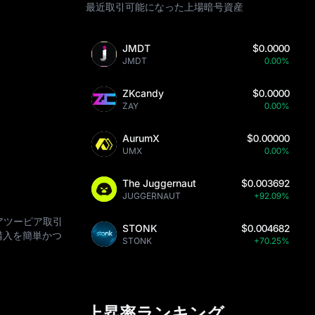
最近取引可能になった上場暗号資産
JMDT
$0.0000
JMDT
0.00%
ZKcandy
$0.0000
ZAY
0.00%
AurumX
$0.00000
UMX
0.00%
The Juggernaut
$0.003692
JUGGERNAUT
+92.09%
ピアツーピア取引
STONK
$0.004682
購入を簡単かつ
STONK
+70.25%
上昇率ランキング