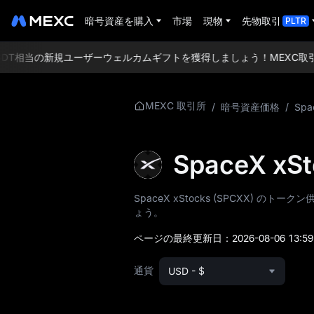
暗号資産を購入
市場
現物
先物取引
PLTR
USDT相当の新規ユーザーウェルカムギフトを獲得しましょう！
MEXC取
SPCXX について
MEXC 取引所
/
暗号資産価格
/
Spa
の詳細
SPCXX 価格情報
SpaceX x
SPCXX とは
SpaceX xStocks (SPCXX
ょう。
SPCXX ホワイトペ
ーパー
ページの最終更新日：
2026-08-06 13:59
SPCXX 公式ウェブ
通貨
USD - $
サイト
SPCXX トケノミク