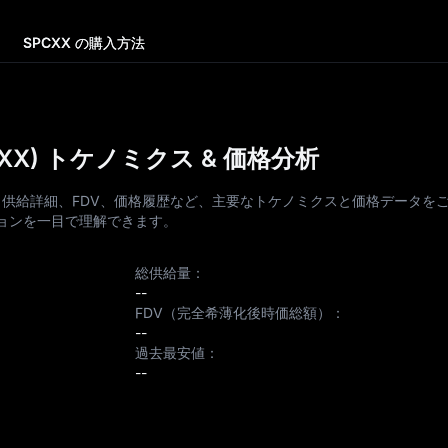
SPCXX の購入方法
SPCXX) トケノミクス & 価格分析
 の時価総額、供給詳細、FDV、価格履歴など、主要なトケノミクスと価格データ
ョンを一目で理解できます。
総供給量：
--
FDV（完全希薄化後時価総額）：
--
過去最安値：
--