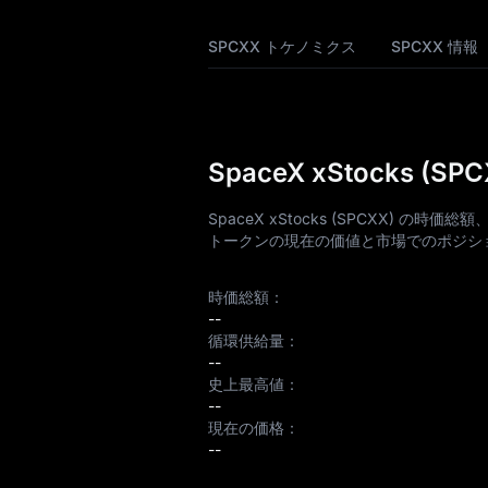
ス
SPCXX トケノミクス
SPCXX 情報
SPCXX 価格予測
Earn
Airdrop+
SpaceX xStocks (
ニュース
SpaceX xStocks (SPCXX)
トークンの現在の価値と市場でのポジシ
ブログ
時価総額：
学ぶ
--
循環供給量：
--
史上最高値：
--
現在の価格：
--