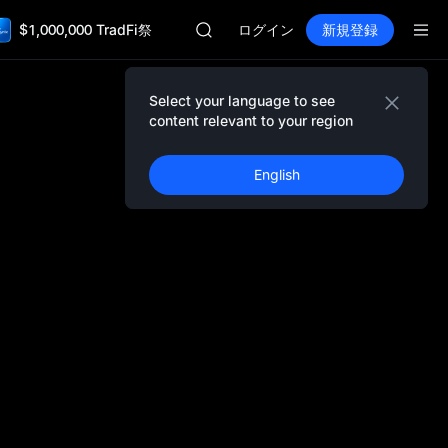
Unitree 先物ローンチ
$1,000,000 TradFi祭
GOLD(XAU)
ログイン
新規登録
SPCX
CASHCAT
HFT
Select your language to see
UNITREE
content relevant to your region
Unitree 先物ローンチ
GOLD(XAU)
English
SPCX
CASHCAT
HFT
UNITREE
Unitree 先物ローンチ