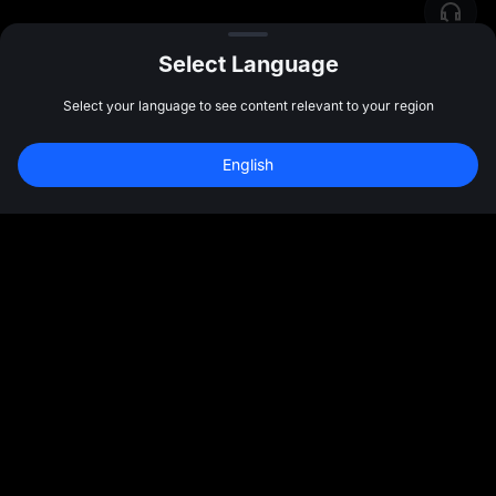
Select Language
Select your language to see content relevant to your region
新規登録して 
10,000 USDT
 の先物ボーナス
English
を受け取ろう
新規登録
47:59:49
コミュニティ
その他
各種情報