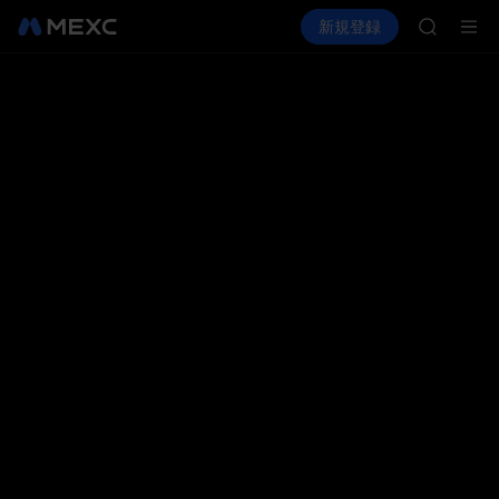
GOLD(X
暗号資産を購入
市場
現物
新規登録
先物取引
AAOI
SPCX
SKYAI
UNITRE
ロックア
GOLD(X
AAOI
SKYAI
UNITRE
ロックア