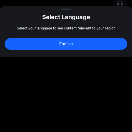
Select Language
Select your language to see content relevant to your region
新規登録して 
10,000 USDT
 の先物ボーナス
English
を受け取ろう
新規登録
47:59:43
コミュニティ
その他
各種情報