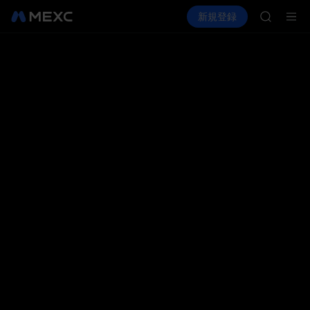
HEI
暗号資産を購入
市場
現物
新規登録
先物取引
CYS
PLTR
SHOP
LLY
BLESS
HEI
CYS