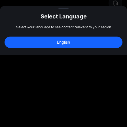
Select Language
Select your language to see content relevant to your region
新規登録して 
10,000 USDT
 の先物ボーナス
English
を受け取ろう
新規登録
47:59:46
コミュニティ
その他
各種情報