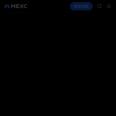
ACE
暗号資産を購入
市場
現物
新規登録
先物取引
HFT
SPCX
SPCX
UNITREE
Unitre
SKYAI
ACE
HFT
SPCX
UNITREE
Unitre