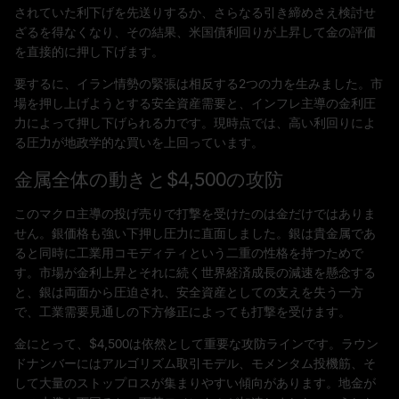
されていた利下げを先送りするか、さらなる引き締めさえ検討せ
ざるを得なくなり、その結果、米国債利回りが上昇して金の評価
を直接的に押し下げます。
要するに、イラン情勢の緊張は相反する2つの力を生みました。市
場を押し上げようとする安全資産需要と、インフレ主導の金利圧
力によって押し下げられる力です。現時点では、高い利回りによ
る圧力が地政学的な買いを上回っています。
金属全体の動きと$4,500の攻防
このマクロ主導の投げ売りで打撃を受けたのは金だけではありま
せん。銀価格も強い下押し圧力に直面しました。銀は貴金属であ
ると同時に工業用コモディティという二重の性格を持つためで
す。市場が金利上昇とそれに続く世界経済成長の減速を懸念する
と、銀は両面から圧迫され、安全資産としての支えを失う一方
で、工業需要見通しの下方修正によっても打撃を受けます。
金にとって、$4,500は依然として重要な攻防ラインです。ラウン
ドナンバーにはアルゴリズム取引モデル、モメンタム投機筋、そ
して大量のストップロスが集まりやすい傾向があります。地金が