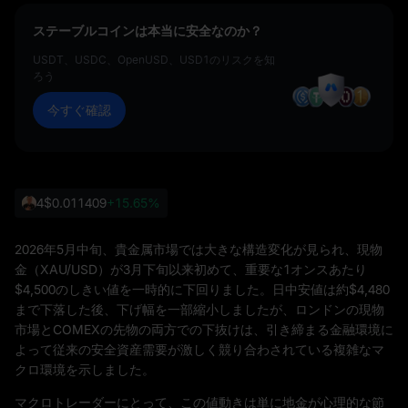
ステーブルコインは本当に安全なのか？
USDT、USDC、OpenUSD、USD1のリスクを知
ろう
今すぐ確認
4
$0.011409
+15.65%
2026年5月中旬、貴金属市場では大きな構造変化が見られ、現物
金（XAU/USD）が3月下旬以来初めて、重要な1オンスあたり
$4,500のしきい値を一時的に下回りました。日中安値は約$4,480
まで下落した後、下げ幅を一部縮小しましたが、ロンドンの現物
市場とCOMEXの先物の両方での下抜けは、引き締まる金融環境に
よって従来の安全資産需要が激しく競り合わされている複雑なマ
クロ環境を示しました。
マクロトレーダーにとって、この値動きは単に地金が心理的な節