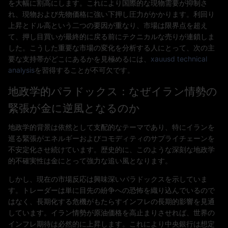
を大幅に割高にします。これにより国際的な現物需要が抑制さ
れ、現物および先物価格に強い下押し圧力がかかります。利回り
上昇とドル高という二つの要因が重なり、市場は限界点を超え
て、押し目買いが最終的に戻る前にテクニカルな売りが連鎖しま
した。こうした重要な市場の変化を分析する人にとって、次の主
要な支持帯がどこにあるかを見極めるには、
xauusd technical
analysis
を習得することが不可欠です。
地政学的パラドックス：なぜイラン情勢の
緊張が金に逆風となるのか
地政学的背景は依然として支配的なテーマであり、特にイランを
巡る緊張がエネルギーおよびコモディティのサプライチェーンを
不安定化させ続けています。歴史的に、このような深刻な地政学
的不確実性は金にとって強力な追い風となります。
しかし、現在の市場反応は興味深いパラドックスを示していま
す。トレーダーは単に目先の紛争への恐怖を織り込んでいるので
はなく、長期化する危機がもたらすインフレの長期的影響を見通
しています。イラン情勢が原油価格を高止まりさせれば、世界の
インフレ期待は必然的に上昇します。これにより中央銀行は想定