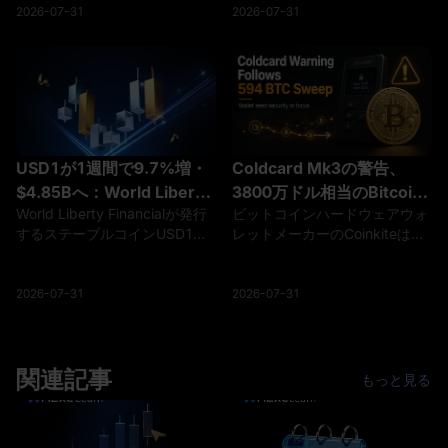
に加え不動産・駅ナカ物販が成
銅製錬から半導体材料への収益
2026-07-31
2026-07-31
長する。27年3月期の増収増益
転換が進む。光通信基板材料の
と株主還元の強化を好感して株
10倍増産などを好感し株価は年
価は急伸し、アナリスト平均目
初来3倍近くに急騰したが、高
標株価は約¥4,091と2割の上昇
値から3割安まで調整した。ア
余地を示す。予想PER約15倍・
ナリスト平均目標株価は約
配当利回り2.5%と割高感もな
¥5,450と上値余地を示すが、市
く、インバウンドと非運輸の成
況の循環性を踏まえ見極めたい
USD1が1週間で9.7%増・
Coldcard Mk3の警告、
長を中期の支えとみる。
局面とみる。
$4.85Bへ：World Liberty
3800万ドル相当のBitcoin
World Liberty Financialが発行
ビットコインハードウェアウォ
Financial発行ステーブルコ
掃討後に発生、原因は未確
するステーブルコインUSD1の
レットメーカーのCoinkiteは、
インが3ヶ月100パーセンタ
認
流通供給量が、過去7日間で
4.0.1以降のすべてのMk3ファ
イルの成長
9.7%増加し、48.5億ドルに達
ームウェアバージョンを含む
しました。1週間の純増は約
Coldcardデバイスに影響を与え
2026-07-31
2026-07-31
4.27億ドル相当で、直近3カ月
るシード生成の問題についてユ
の供給履歴では最も速い拡大ペ
ーザーに警告しました。この警
ースです
告は、セキュリティ研究者が約
関連記事
3,800万ドル相当の594.48 BTC
もっと見る
の組織的な移転を調査している
中で出されました。しかし、
Coldcardの問題がこれらの送金