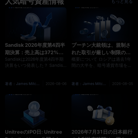
人気暗号資産情報
もっと見る
KIMIUSDT先物市場を開きます
す。 年率8%の場合、月100ド
ローンチ時にサポートしていた
ルを受け取るには、およそ
内容： 最大 20倍のレバレッ
15,000ドルを預け入れておく必
ジ； クロスおよ
要があります。 Key
Takeaways 暗号資産の不労
Sandisk 2026年度第4四半
プーチン大統領は、規制さ
期決算：売上高は372%増
れた取引が厳しい制限の下
Sandiskは2026年度第4四半期
概要について ロシアは過去1年
加も、決算発表後にSNDK
で開始される中、ロシアの
決算をいつ発表した？ Sandisk
間の大半を、暗号通貨市場を部
株が下落
暗号法に署名しました
は、2026年8月5日の米国市場
分的に立法化することに費やし
終了後に、2026年度第4四半期
ました。8月4日にその仕事を終
および通期決算を発表しまし
えました。ロシアの国営通信社
著者：James Mitchell
2026-08-06
著者：James Mitchell
2026-08-05
た。対象四半期は7月3日に終了
TASSによると、プーチン大統
しました。 投資家は、同社の
領がデジタル通貨とデジタル権
2026年度第4四半期公式決算資
利に関する法律に署名したと報
料および投資家向け情報ページ
じられています。この法律によ
で、財務諸表、プレゼンテーシ
り、暗号通貨取引所、デジタル
ョン、決算説明会資料を確認で
デポジット、ブローカー、管理
きます。 Sandiskの決算は市場
会社、貿易組織者、クリアリン
UnitreeのIPO日: Unitree
2026年7月31日の日本銀行
予想を上回った？ はい。S
グハウスのための単一の運営枠