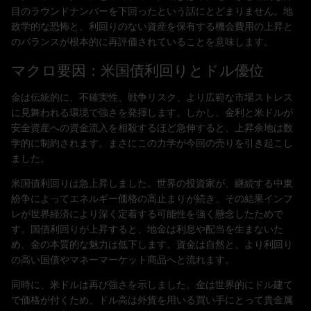
目のラウンドナンバーを下回ったという話にとどまりません。地
政学的な恐怖と、利回りのない資産を保有する機会費用の上昇と
のバランスが根本的に再評価されていることを意味します。
マクロ要因：米国債利回りとドル優位
金は伝統的に、不確実性、戦争リスク、より広範な市場ストレス
に見舞われる環境で強さを発揮します。しかし、金利と米ドルが
安全資産への資金流入を相殺するほど急伸すると、上昇余地は数
学的に制約されます。まさにこの力学が今回の売りを引き起こし
ました。
米国債利回りは急上昇しました。世界の投資家が、継続する中東
紛争によってエネルギー価格の高止まりが続き、その結果インフ
レが世界経済により深く定着する可能性を強く懸念したためで
す。国債利回りが上昇すると、地金は利息や配当を生まないた
め、金の本質的な魅力は低下します。資金は自然と、より利回り
の高い国債やマネーマーケット商品へと流れます。
同時に、米ドルは再び強さを示しました。金は世界的にドル建て
で価格が付くため、ドル高は外貨を用いる買い手にとって貴金属