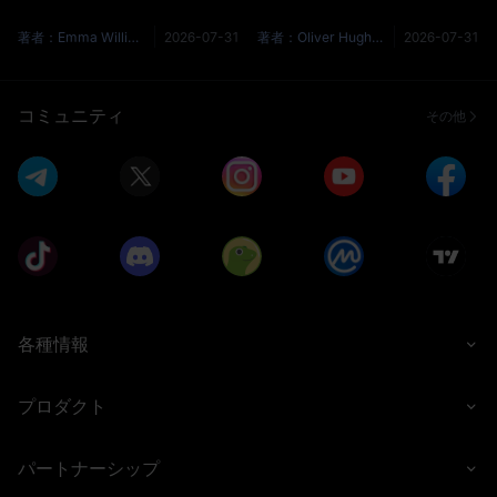
経験し、ナスダック100も修正
CXMTUSDT が再び中国半導体
ゾーンに近づき、トレーダーた
取引の中心に位置することにな
著者：Emma Williams
2026-07-31
著者：Oliver Hughes
2026-07-31
ちは NVDAUSDT と
りました。この動きは、今年最
SOXLUSDT を押し上げたAI取
も劇的なA株デビューの一つを
引がとうとう行き過ぎたのでは
さらに拡大するもので、CXMT
コミュニティ
その他
ないかと疑問を抱いています。
は上海STAR市場に8.66元のIPO
明確な答えはこうです：AI取引
価格で上場し、初日の終値は49
の一部はすでに弱気相場に入っ
元で、時価総額は約3.28兆元と
ていますが、より広範なAI技術
なりました。時価総額が4兆元
サイクルはまだ明確に崩れてい
を超えると、議論の焦点が変わ
ません。この区別は重
ります。CX
各種情報
プロダクト
パートナーシップ