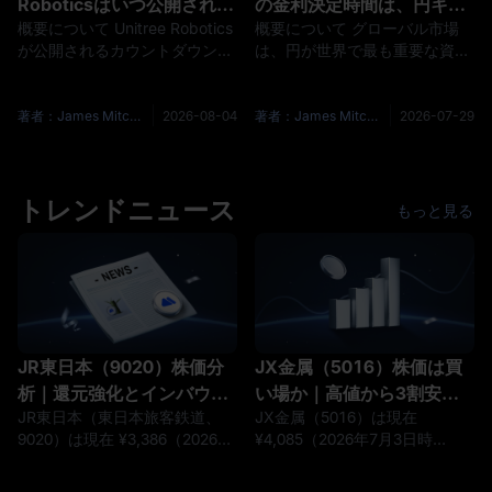
Roboticsはいつ公開されま
の金利決定時間は、円キャ
組みが初めて確立され、投資家
が
概要について Unitree Robotics
概要について グローバル市場
すか?
リー取引に焦点を当ててい
が公開されるカウントダウンは
は、円が世界で最も重要な資金
ます
最終段階に入りました。杭州に
調達通貨の1つであるため、7月
拠点を置くロボットメーカー
31日の日本銀行の利上げ決定を
は、7月30日にSTAR Marketの
注視しています。日本の利上
著者：James Mitchell
2026-08-04
著者：James Mitchell
2026-07-29
発行過程を正式に開始し、予備
げ、急激な円高、または日本政
価格の問い合わせは8月5日に設
府債券利回りのさらなる上昇
定され、オンラインとオフライ
は、レバレッジ投資家がグロー
ンのサブスクリプションは8月
トレンドニュース
バル株式、債券、暗号資産のポ
もっと見る
10日に同時に開始され、最終結
ジションを減らすことを余儀な
果は8月14日に公開されまし
くされる可能性があります。 公
た。21st Century Business
式の日本銀行の金融政策会議ス
Herald
ケジュールによると、政策委員
会は7月30日と7月31日に開催
さ
JR東日本（9020）株価分
JX金属（5016）株価は買
析｜還元強化とインバウン
い場か｜高値から3割安、
JR東日本（東日本旅客鉄道、
JX金属（5016）は現在
ドで見直し、目標株価
半導体材料への転換を映す
9020）は現在 ¥3,386（2026年
¥4,085（2026年7月3日時
¥4,091の鉄道最大手は買い
目標株価¥5,450
6月26日時点）、当社判断は
点）、当社判断は「中立」。
「買い」。鉄道最大手で、運輸
2025年上場の非鉄金属大手で、