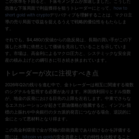
この水準を下回ると、下落モメンタムが加速しました。こうした
急激な下落局面で利益獲得を狙うトレーダーにとって、
how to
short gold with crypto
デリバティブを理解することは、マクロ主
導の売り局面で収益を捉えるうえで戦略的優位性をもたらしま
す。
それでも、$4,480の安値からの急反発は、長期の買い手がこの下
落した水準に依然として価値を見出していることを示していま
す。市場は、高金利によるマクロ圧力と、システミックな安全資
産の積み上げとの綱引きに引き続き挟まれています。
トレーダーが次に注視すべき点
2026年Q2の残りを進む中で、金トレーダーは相互に関連する複数
のシグナルを監視する必要があります。米国債利回りとドル指数
が、地金の反発における目先の上限を左右します。中東でさらな
るエスカレーションが起きて原油価格が急騰すると、インフレ指
標の上振れや中央銀行のタカ派的発言につながる場合、逆説的に
金にとって悪材料となり得ます。
この高金利環境で金が究極の防衛資産であり続けるかを評価する
際には、
bitcoin vs gold
の安全資産としての特性を比較すること