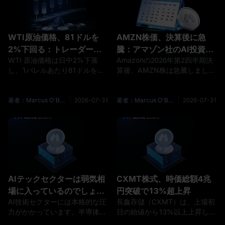
を引き起こしたことを確認
WTI原油価格、81ドルを
AMZN株価、決算後に急
2%下回る：トレーダーが
騰：アマゾン社のAI投資、
WTI 原油価格は日中2%下落
Amazonの2026年第2四半期決
注目すべきポイント
ついに実を結んでいるか？
し、1バレルあたり81ドルを割
算後、AMZN株は急騰しまし
り込みました。OIL(WTI) は中
た。投資家は、AWSの成長加
東リスク、在庫関連のニュー
速、小売事業の執行力強化、広
ス、そしてマクロ見通しの見直
告収入の増加、そして大幅に拡
著者：Marcus O'Brien
2026-07-31
著者：Marcus O'Brien
2026-07-31
しによって引き起こされた変動
大したAI投資計画に対して反応
局面を経て、再び下落圧力を受
しました。AMZNUSDT を注視
けています。この動きは単なる
するトレーダーにとって、重要
日中の調整ではありません。供
な問いはもはや「AmazonがAI
給逼迫リスクと需要鈍化という
に積極的な投資を行っているか
2つの対照的なシナリオの間
どうか」ではありません。その
で、原油トレーダーがどれほど
点は明らかです。真の問いは、
AIテックセクターは弱気相
CXMT株式、時価総額4兆
迅速にポジションを切り替えて
その投資がコストを正当化する
場に入っているのでしょう
円突破で13%超上昇
いるかを示しています。重要な
十分な成長をも
AI技術セクターには本格的な圧
長鑫存儲（CXMT）は、上場初
か？
力がかかっています。半導体株
日の始値から13%以上上昇し、
は今年最も急激な調整の一つを
時価総額が4兆元を超え、