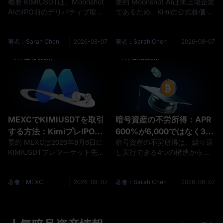
概要 KIMIUSDTは、Moonshot
要約 Moonshot AIは未上場企業
およびKimi IPOの不確実性
2030年のIPO見通し
AIのIPO前のデリバティブ取引
であるため、Kimiの公式株価 は
について解説
へのアクセスを適切なトレーダ
現在存在しません。 したがっ
ーに提供しますが、通常の株式
て、責任あるKimiの株価予測
購入とは大きく異なるリスクも
は、特定の1株あたりの目標値
著者：Sarah Chen
2026-08-07
著者：Sarah Chen
2026-08-07
伴います。 主なリスクには以下
を捏造するのではなく、まず
が含まれます： レバレッジ；
Moonshot AIの可能性ある企業
強制決済； 流動性の低さ； 不
評価額 に焦点を当てるべきで
確実な評価； 資金調達率のボラ
す。 ロイターによると、
ティリティ； IPOの遅延； コン
Moonshot AI（Kimi）の非公開
トラクトの再価格； 上場廃止の
時価総額は 2026年6月 に約
可能性。 MEXC自身も、プレマ
3,000億ドル に達しました。 こ
MEXCでKIMIUSDTを取引
暗号資産の不労所得：APR
ーケット先物は一般的に成
の記事では
する方法：KimiプレIPO先
600%が6,000ではなく33
要約 MEXCは2026年8月6日に
暗号資産の不労所得は、繰り返
物ガイド
USDTしか支払わない理由
KIMIUSDTプレマーケット先物
し実行できる4つの構造から生
を開始しました。これにより、
まれます。ステーキング、遊休
対象トレーダーは Kimiを開発し
資金のフレキシブルセービン
たMoonshot AI に関する市場の
グ、新規トークンプール、そし
著者：MEXC
2026-08-07
著者：Sarah Chen
2026-08-07
期待に基づき、潜在的な上場前
てファンディングレート収益の
にレバレッジをかけたロングま
獲得です。 それぞれ支払う相手
たはショートのポジションを取
が異なり、同じ月間収入を生む
ることができます。 MEXCで
ために必要な資金量も異なりま