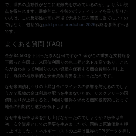
で、世界の流動性がどこに避難先を求めているのか、より広い視
点を得られます。最終的に、今後のボラティリティを乗り切りた
い人は、この反応性の高い市場で天井と底を闇雲に当てにいくの
ではなく、包括的な
gold price prediction 2026
戦略を参照すべき
です。
よくある質問 (FAQ)
金が$4,500を下回った原因は何ですか？ 金がこの重要な支持線を
下回った主因は、米国債利回りの急上昇と米ドル高であり、これ
らが合わさって利回りのない資産を保有する機会費用を押し上
げ、既存の地政学的な安全資産需要を上回ったためです。
なぜ米国債利回りの上昇は金にマイナスの影響を与えるのでしょ
うか？現物の金は利息や配当を生まないため、リスクフリーの国
債利回りが上昇すると、利回り獲得を求める機関投資家にとって
地金の相対的な魅力が低下します。
なぜ中東紛争は金を押し上げなかったのでしょうか？紛争は当
初、安全資産としての需要を生みましたが、同時に原油価格も押
し上げました。エネルギーコストの上昇は世界のCPIデータを押し