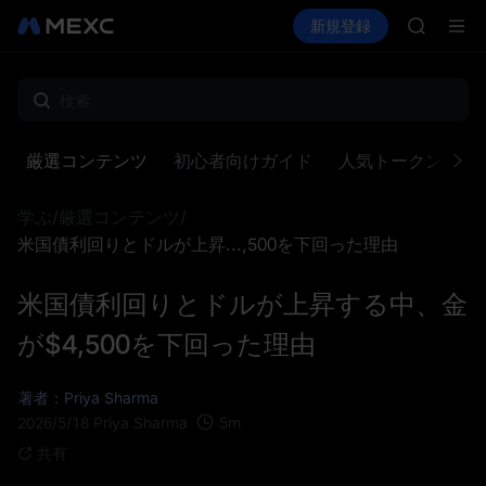
GOLD(X
暗号資産を購入
市場
現物
新規登録
先物取引
AAOI
SPCX
SKYAI
UNITRE
ロックア
GOLD(X
AAOI
厳選コンテンツ
初心者向けガイド
人気トークンゾー
SKYAI
UNITRE
学ぶ
/
厳選コンテンツ
/
ロックア
米国債利回りとドルが上昇...,500を下回った理由
米国債利回りとドルが上昇する中、金
が$4,500を下回った理由
著者：Priya Sharma
5
m
2026/5/18
Priya Sharma
共有