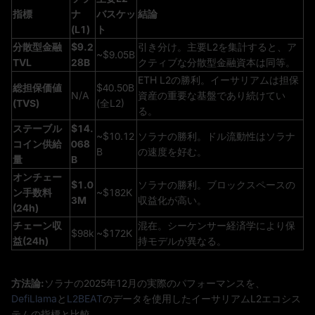
指標
ナ
バスケッ
結論
(L1)
ト
分散型金融
$9.2
引き分け。主要L2を集計すると、ア
~$9.05B
TVL
28B
クティブな分散型金融資本は同等。
ETH L2の勝利。イーサリアムは担保
総担保価値
$40.50B
N/A
資産の重要な基盤であり続けてい
(TVS)
(全L2)
る。
ステーブル
$14.
~$10.12
ソラナの勝利。ドル流動性はソラナ
コイン供給
068
B
の速度を好む。
量
B
オンチェー
$1.0
ソラナの勝利。ブロックスペースの
ン手数料
~$182K
3M
収益化が高い。
(24h)
チェーン収
混在。シーケンサー経済学により保
$98k
~$172K
益(24h)
持モデルが異なる。
方法論:
ソラナの2025年12月の実際のパフォーマンスを、
DefiLlama
と
L2BEAT
のデータを使用したイーサリアムL2エコシス
テムの指標と比較。