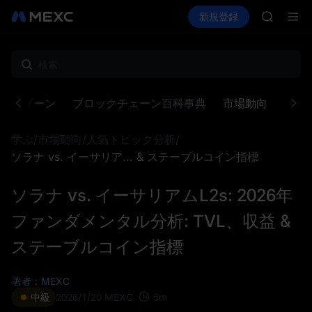
GOLD(X
暗号資産を購入
市場
現物
新規登録
先物取引
SPCX
SPCX
CASHCA
HFT
UNITREE
Unitre
GOLD(X
クンゾーン
ブロックチェーン百科事典
市場動向
MX
SPCX
CASHCA
学ぶ
/
市場動向
/
人気トピック分析
/
HFT
UNITREE
ソラナ vs. イーサリア... & ステーブルコイン指標
Unitre
ソラナ vs. イーサリアムL2s: 2026年
ファンダメンタル分析: TVL、収益 &
ステーブルコイン指標
著者：MEXC
5
m
中級
2026/1/20
MEXC