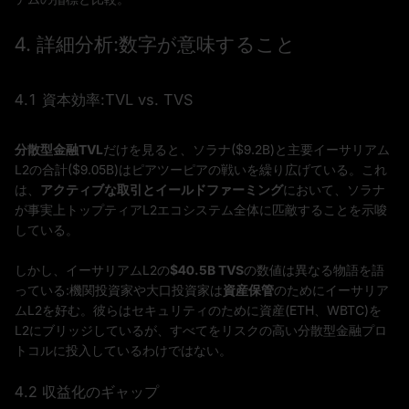
4. 詳細分析:数字が意味すること
4.1 資本効率:TVL vs. TVS
分散型金融TVL
だけを見ると、ソラナ($9.2B)と主要イーサリアム
L2の合計($9.05B)はピアツーピアの戦いを繰り広げている。これ
は、
アクティブな取引とイールドファーミング
において、ソラナ
が事実上トップティアL2エコシステム全体に匹敵することを示唆
している。
しかし、イーサリアムL2の
$40.5B TVS
の数値は異なる物語を語
っている:機関投資家や大口投資家は
資産保管
のためにイーサリア
ムL2を好む。彼らはセキュリティのために資産(ETH、WBTC)を
L2にブリッジしているが、すべてをリスクの高い分散型金融プロ
トコルに投入しているわけではない。
4.2 収益化のギャップ