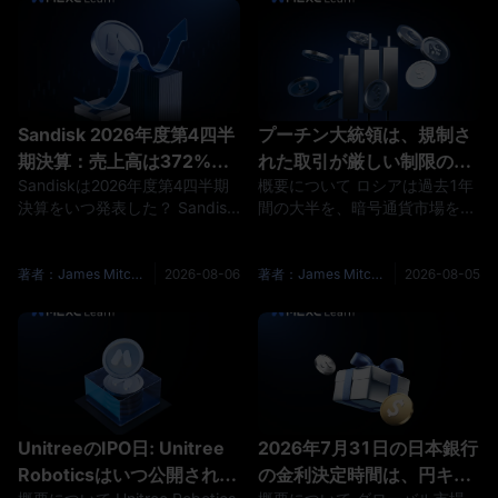
資産はiShares Silver Trustと表
のIPO日程と申込スケジュー
示され
ル、UnitreeのIPO価格と企業価
値、
Sandisk 2026年度第4四半
プーチン大統領は、規制さ
期決算：売上高は372%増
れた取引が厳しい制限の下
Sandiskは2026年度第4四半期
概要について ロシアは過去1年
加も、決算発表後にSNDK
で開始される中、ロシアの
決算をいつ発表した？ Sandisk
間の大半を、暗号通貨市場を部
株が下落
暗号法に署名しました
は、2026年8月5日の米国市場
分的に立法化することに費やし
終了後に、2026年度第4四半期
ました。8月4日にその仕事を終
および通期決算を発表しまし
えました。ロシアの国営通信社
著者：James Mitchell
2026-08-06
著者：James Mitchell
2026-08-05
た。対象四半期は7月3日に終了
TASSによると、プーチン大統
しました。 投資家は、同社の
領がデジタル通貨とデジタル権
2026年度第4四半期公式決算資
利に関する法律に署名したと報
料および投資家向け情報ページ
じられています。この法律によ
で、財務諸表、プレゼンテーシ
り、暗号通貨取引所、デジタル
ョン、決算説明会資料を確認で
デポジット、ブローカー、管理
きます。 Sandiskの決算は市場
会社、貿易組織者、クリアリン
UnitreeのIPO日: Unitree
2026年7月31日の日本銀行
予想を上回った？ はい。S
グハウスのための単一の運営枠
Roboticsはいつ公開されま
の金利決定時間は、円キャ
組みが初めて確立され、投資家
が