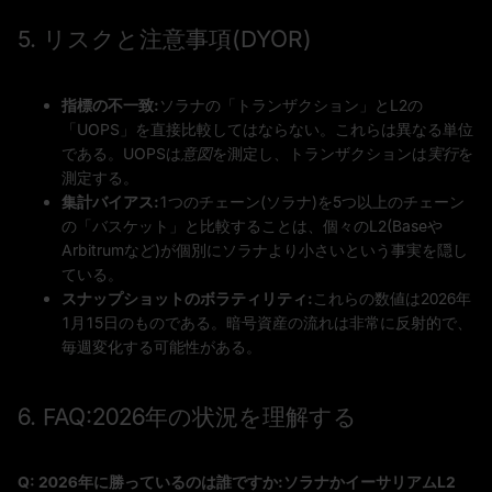
5. リスクと注意事項(DYOR)
指標の不一致:
ソラナの「トランザクション」とL2の
「UOPS」を直接比較してはならない。これらは異なる単位
である。UOPSは
意図
を測定し、トランザクションは
実行
を
測定する。
集計バイアス:
1つのチェーン(ソラナ)を5つ以上のチェーン
の「バスケット」と比較することは、個々のL2(Baseや
Arbitrumなど)が個別にソラナより小さいという事実を隠し
ている。
スナップショットのボラティリティ:
これらの数値は2026年
1月15日のものである。暗号資産の流れは非常に反射的で、
毎週変化する可能性がある。
6. FAQ:2026年の状況を理解する
Q: 2026年に勝っているのは誰ですか:ソラナかイーサリアムL2