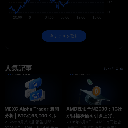
今すぐ 4 を取引
人気記事
もっと見る
MEXC Alpha Trader 週間
AMD株価予測2030：10社
分析 | BTCの63,000ドルの
が目標株価を引き上げ、そ
2026年8月第1週 報告期間：
2026年8月4日、AMDは同社史
サポートが試される中、利
れでも株価は9%下落
2026年7月29日～8月4日 デー
上最高の四半期決算を発表しま