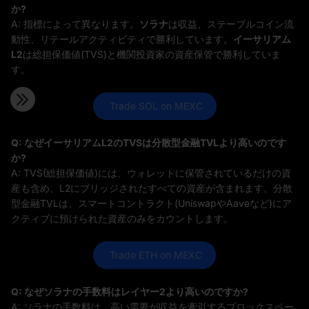
か?
A: 指標によって異なります。
ソラナ
は収益、ステーブルコイン流
動性、リテールアクティビティで勝利しています。
イーサリアム
L2
は総担保価値(TVS)と機関投資家の資産保管で勝利していま
す。
 Trade SOL on MEXC
Q: なぜイーサリアムL2のTVSは分散型金融TVLより高いのです
か?
A: TVS(総担保価値)には、ウォレットに保管されているだけの資
産も含め、L2にブリッジされたすべての資産が含まれます。分散
型金融TVLは、スマートコントラクト(UniswapやAaveなど)にア
クティブに預けられた資産のみをカウントします。
 Trade ETH on MEXC
Q: なぜソラナの手数料はレイヤー2より高いのですか?
A: ソラナの手数料は、高い需要が収益を牽引するブロックスペー