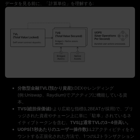
データを見る前に、「計算単位」を理解する:
分散型金融TVL(預かり資産):
DEXやレンディング
(例:Uniswap、Raydium)で
アクティブに
機能している資
本。
TVS(総担保価値):
より広範な指標(L2BEATが採用)で、ブリ
ッジされた資産やチェーン上に単に「駐車」されているネ
イティブトークンを含む。
TVSは通常TVLの3~4倍高い。
UOPS(1秒あたりのユーザー操作数):
L2アクティビティをカ
ウントする正規化された方法で、1つのL2トランザクション