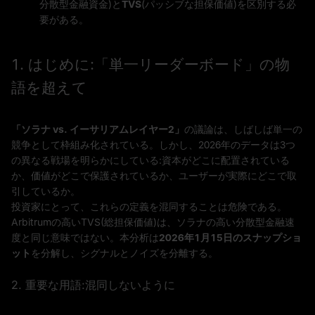
分散型金融資金)と
TVS
(パッシブな担保価値)を区別する必
要がある。
1. はじめに:「単一リーダーボード」の物
語を超えて
「ソラナ vs. イーサリアムレイヤー2」
の議論は、しばしば単一の
競争として枠組み化されている。しかし、2026年のデータは3つ
の異なる戦場を明らかにしている:資本がどこに配置されている
か、価値がどこで保護されているか、ユーザーが実際にどこで取
引しているか。
投資家にとって、これらの定義を混同することは危険である。
Arbitrumの高いTVS(総担保価値)は、ソラナの高い分散型金融速
度と同じ意味ではない。本分析は
2026年1月15日のスナップショ
ット
を分解し、シグナルとノイズを分離する。
2. 重要な用語:混同しないように