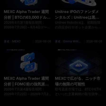
MEXC Alpha Trader 週間
Unitree IPOのファンダメ
分析 | BTCの63,000ドルの
ンタルズ：Unitreeは黒字
2026年8月第1週報告期間：
Unitree Roboticsは、初期段階
サポートが試される中、利
か？売上高、ロボット販
2026年7月29日～8月4日データ
の四足歩行ロボット企業から、
上げ懸念が台頭。雇用統計
売、利益率、研究開発を解
基準日：2026年8月4日主要テ
ヒューマノイドロボットの販売
週間が相場の流れを変える
説
ーマ過去1週間、暗号資産市場
を急速に拡大する黒字のロボッ
か？
はFOMCの金融政策決定と地政
トメーカーへと成長しました。
著者：MEXC
2026-08-06
著者：Emma Williams
2026-08-06
学的動向の両方に左右される一
売上高は2023年の1.59億元から
連のサイクルを経験しました。
2025年には16.99億元へ増加し
FOMC決定前の下落圧力、決定
ました。ヒューマノイドロボッ
後の反発、地政学的懸念による
トは最大の収益源となり、全社
急落、そして週末の回復という
の粗利益率も上昇し、営業キャ
流れです。ビットコイン は
ッシュフローも大幅なプラスと
62,000ドル～65,000ドルの範囲
なりました。 IPOにおける重要
MEXC Alpha Trader 週間
MEXCで広がる、ニッチ市
で繰り返し変動し、8月4日時点
な問題は、Unitreeが
分析 | FOMC前の強気派
場の無限の可能性
では約
2026年7月第4週報告期間：
暗号資産市場では、BTCやETH
vs. 弱気派の攻防：BTCの
2026年7月22日～2026年7月28
といった主要銘柄の取引競争が
63,000ドルの重要な支持線
日データ基準日：2026年7月28
激化する一方で、より高いリタ
は絶好の買い場か、それと
日コアテーマ先週、暗号資産市
ーンを狙える本物のチャンス