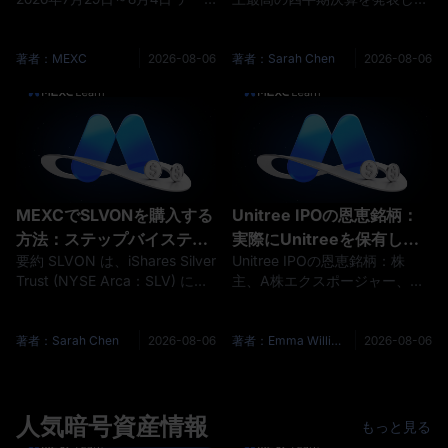
上げ懸念が台頭。雇用統計
タ基準日：2026年8月4日 主要
した。 売上高は過去最高の115
週間が相場の流れを変える
テーマ 過去1週間、暗号資産市
億ドルに達し、データセンター
か？
場はFOMCの金融政策決定と地
事業は前年同期比で2倍以上に
著者：MEXC
2026-08-06
著者：Sarah Chen
2026-08-06
政学的動向の両方に左右される
拡大しました。 その後、株価は
一連のサイクルを経験しまし
約9%下落しました。 数字と市
た。FOMC決定前の下落圧力、
場の反応とのこのギャップこ
決定後の反発、地政学的懸念に
そ、決算全体のなかで最も有益
よる急落、そして週末の回復と
な情報です。多くの報道が飛ば
いう流れです。ビットコイン は
した一行、つまり売上高が増え
62,000ドル～65,000ドルの範囲
る一方でフリーキャッシュフロ
MEXCでSLVONを購入する
Unitree IPOの恩恵銘柄：
で繰り返し変動し、8月4日時
ーが減少したという事実を指し
方法：ステップバイステッ
実際にUnitreeを保有して
示しているからです。 本
要約 SLVON は、iShares Silver
Unitree IPOの恩恵銘柄：株
プガイド
いるのは誰で、どのA株関
Trust (NYSE Arca：SLV) に連
主、A株エクスポージャー、誤
連情報が事実なのか？
動する経済的なエクスポージャ
情報を解説 Unitree Robotics
ーを提供するように設計され
は、中国で最も注目されるテク
た、Ondoのトークン化商品で
ノロジー上場案件の一つを進め
著者：Sarah Chen
2026-08-06
著者：Emma Williams
2026-08-06
す。 対象ユーザーは、MEXCの
ています。同社はSTAR Market
SLVON/USDT現物市場 を通じ
へのIPO登録承認を受け、IPO
てUSDTで当該資産を売買でき
後発行済株式の10%に相当する
ます。MEXCの取引ページで
人気暗号資産情報
約4,045万株の新株を発行する
もっと見る
は、ペアはSLVON/USDT、原
予定です。投資家は、Unitree