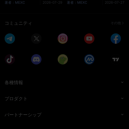
も底なしの下落局面か？
場は楽観ムードから警戒感へと
は、まだ十分に探究されていな
著者：MEXC
2026-07-29
著者：MEXC
2026-07-27
大きく転換しました。週初、ビ
いニッチ資産に潜んでいます。
ットコイン は65,000ドル～
MEXCでは、2,674の現物取引
66,000ドルの狭いレンジ内で推
ペアと1,525の先物取引ペアを
コミュニティ
その他
移していました。しかし、FRB
上場しており、メジャー資産か
のFOMC会合が近づくにつれて
ら新興資産までを網羅する「総
利上げ観測が強まり、市場セン
合型取引エコシステム」を構築
チメントは急速に悪化しまし
しています。これにより、グロ
た。7月28日時点で、BTCは約
ーバルなトレーダーが初期段階
の投資機会を見つけ、ニッ
各種情報
プロダクト
パートナーシップ