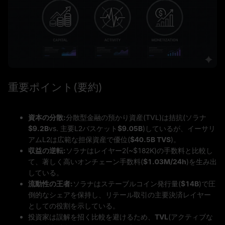
重要ポイント(要約)
資本の分散:
分散型金融の預かり資産(TVL)は拮抗(ソラナ
$9.2B
vs. 主要L2バスケット
$9.05B
)しているが、イーサリ
アムL2は広範な担保資産で優位(
$40.5B TVS
)。
収益の逆転:
ソラナはレイヤー2(~$182K)の手数料と比較し
て、著しく高いオンチェーン手数料(
$1.03M/24h
)を生み出
している。
流動性の王者:
ソラナはステーブルコイン発行量(
$14B
)で圧
倒的なシェアを保持し、リテール取引の主要決済レイヤー
としての役割を示している。
投資家は誤解を招く比較を避けるため、
TVL
(アクティブな