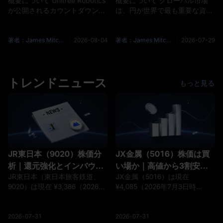
概要について Unitree Robotics
概要について グローバル市場
すか?
リー取引に焦点を当ててい
が公開されるカウントダウンは
は、円が世界で最も重要な資金
ます
最終段階に入りました。杭州に
調達通貨の1つであるため、7月
拠点を置くロボットメーカー
31日の日本銀行の利上げ決定を
は、7月30日にSTAR Marketの
注視しています。日本の利上
著者：James Mitchell
2026-08-04
著者：James Mitchell
2026-07-29
発行過程を正式に開始し、予備
げ、急激な円高、または日本政
価格の問い合わせは8月5日に設
府債券利回りのさらなる上昇
定され、オンラインとオフライ
は、レバレッジ投資家がグロー
ンのサブスクリプションは8月
トレンドニュース
バル株式、債券、暗号資産のポ
もっと見る
10日に同時に開始され、最終結
ジションを減らすことを余儀な
果は8月14日に公開されまし
くされる可能性があります。 公
た。21st Century Business
式の日本銀行の金融政策会議ス
Herald
ケジュールによると、政策委員
会は7月30日と7月31日に開催
さ
JR東日本（9020）株価分
JX金属（5016）株価は買
析｜還元強化とインバウン
い場か｜高値から3割安、
JR東日本（東日本旅客鉄道、
JX金属（5016）は現在
ドで見直し、目標株価
半導体材料への転換を映す
9020）は現在 ¥3,386（2026年
¥4,085（2026年7月3日時
¥4,091の鉄道最大手は買い
目標株価¥5,450
6月26日時点）、当社判断は
点）、当社判断は「中立」。
「買い」。鉄道最大手で、運輸
2025年上場の非鉄金属大手で、
に加え不動産・駅ナカ物販が成
銅製錬から半導体材料への収益
2026-07-31
2026-07-31