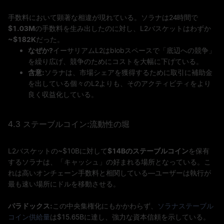
手数料において顕著な相違が現れている。ソラナは24時間で
$1.03M
の手数料を生み出したのに対し、L2バスケットはわずか
~$182K
だった。
なぜか?
イーサリアムL2はblobスペースで「底辺への競争」
を繰り広げ、競争のためにコストを大幅に下げている。
含意:
ソラナは、市場シェアを獲得するために取引に補助金
を出している個々のL2よりも、そのアクティビティをより
良く収益化している。
4.3 ステーブルコイン:流動性の堀
L2バスケットの~$10Bに対して
$14Bのステーブルコイン
を保有
するソラナは、「キャッシュ」の好まれる場所となっている。こ
れは高いオンチェーン手数料と相関している—ユーザーは執行が
最も速い場所にドルを移動させる。
パラドックス:
この中央集権化にもかかわらず、
ソラナステーブル
コイン供給量
は$15.65Bに達し、強力な資本信頼を示している。