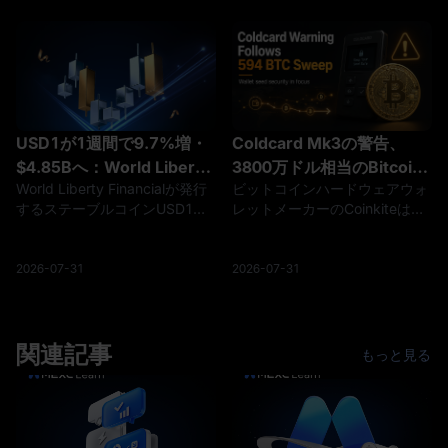
長する。27年3月期の増収増益
転換が進む。光通信基板材料の
と株主還元の強化を好感して株
10倍増産などを好感し株価は年
価は急伸し、アナリスト平均目
初来3倍近くに急騰したが、高
標株価は約¥4,091と2割の上昇
値から3割安まで調整した。ア
余地を示す。予想PER約15倍・
ナリスト平均目標株価は約
配当利回り2.5%と割高感もな
¥5,450と上値余地を示すが、市
く、インバウンドと非運輸の成
況の循環性を踏まえ見極めたい
USD1が1週間で9.7%増・
Coldcard Mk3の警告、
長を中期の支えとみる。
局面とみる。
$4.85Bへ：World Liberty
3800万ドル相当のBitcoin
World Liberty Financialが発行
ビットコインハードウェアウォ
Financial発行ステーブルコ
掃討後に発生、原因は未確
するステーブルコインUSD1の
レットメーカーのCoinkiteは、
インが3ヶ月100パーセンタ
認
流通供給量が、過去7日間で
4.0.1以降のすべてのMk3ファ
イルの成長
9.7%増加し、48.5億ドルに達
ームウェアバージョンを含む
しました。1週間の純増は約
Coldcardデバイスに影響を与え
2026-07-31
2026-07-31
4.27億ドル相当で、直近3カ月
るシード生成の問題についてユ
の供給履歴では最も速い拡大ペ
ーザーに警告しました。この警
ースです
告は、セキュリティ研究者が約
関連記事
3,800万ドル相当の594.48 BTC
もっと見る
の組織的な移転を調査している
中で出されました。しかし、
Coldcardの問題がこれらの送金
を引き起こしたことを確認