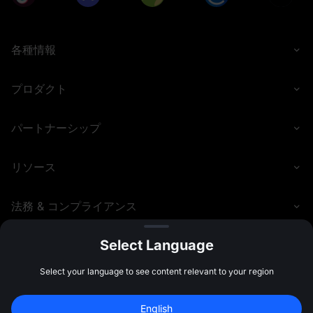
取引が含まれ、取引手数料が0の取引も含まれます。先物取
引高には、USDT、USDC、USDE 先物（オープンポジショ
ン + 決済ポジション）が含まれ、取引手数料が0の取引も含
各種情報
まれます。コピートレードおよびグリッド取引による取引
高も含まれます。MXトークンを利用して取引手数料を相殺
した先物取引は、有効な取引高の計算から除外されます。
プロダクト
• ユーザーはイベントページの招待リンクを友達に共有し、
その友達がそのリンク経由でMEXCアカウントに新規登録
する必要があります。報酬は、招待された友達がトークン
パートナーシップ
申込を完了した後にのみ配布されます。
• ユーザーは、Launchpool、Launchpad、Airdrop+ の招
リソース
待報酬を同時に受け取ることはできません。招待された方
が重複してプログラムに参加した場合、参加の順番に関わ
らず、招待者は最初に終了したイベントからの報酬のみを
法務 & コンプライアンス
受け取ります。この制限はこれらの招待報酬にのみ適用さ
れ、その他の報酬（キャッシュバックなど）には影響しま
せん。
Select Language
• ユーザーは同時に1つのLaunchpadプロジェクトにのみ参
加できます。
©
2026
MEXC.COM
Select your language to see content relevant to your region
• 申込がプールの上限に達しなかった場合、ユーザーは申込
額に応じてトークンを受け取ります。申込がプールの上限
を超えた場合、ユーザーは次の式に基づいてトークンを受
English