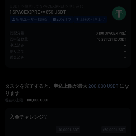
USDT
を投票して
SPACEX(PRE)
を申し込む
1
SPACEX(PRE)
=
650
USDT
新規ユーザー様限定
20%オフ
上限の引き上げ
総配分量
3,100 SPACEX(PRE)
総申込数量
10,291,521.12 USDT
申込済み
--
割り当て
--
返金済み
--
タスクを完了すると、申込上限が最大
200,000 USDT
にな
ります
現在の上限：
100,000
USDT
入金チャレンジ
+
10,000
USDT
+
50,000
USDT