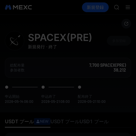
BMT
暗号資産を購入
市場
現物
新規登録
先物取引
MUBARA
SPCX
UNITRE
TUT
BMT
MUBARA
SPACEX(PRE)
UNITRE
参加登録
新規発行
·
終了
7,700 SPACEX(PRE)
総配布量
38,212
参加者数
申込開始
申込終了
配布終了
2026-05-14 06:00
2026-05-21 08:00
2026-05-21 10:00
USDT
プール
USDT
プール
USD1
プール
NEW