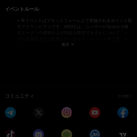
イベントルール
• 本イベントはプラットフォーム上で実施されるポイント取
引アクティビティです。MEXCは、ユーザーがSpace-X株
式トークンの権利および利益を取得できるかについて、い
かなる保証または約束も行いません。イベント終了後、ユ
拡大
ーザーが当該権利を取得できなかった場合、実際に購入し
たポイントについては、申込価格に基づき返金されます。
• 本イベントは、米国居住者*および制限対象の国・地域の
居住者は参加できません。制限対象の詳細については以下
をご確認ください：https://www.mexc.com/ja-JP/terms 
• マーケットメイカーおよび機関投資家ユーザーは本イベン
トの対象外です。
• 新規ユーザーとは、イベント期間中に新規登録したユーザ
ー、またはイベント開始前の入金総額が$100未満のユーザ
コミュニティ
その他
ー（オンチェーン、法定通貨、P2P入金を含む）を指しま
す。
• 対象となる入金方法には、P2P、法定通貨、オンチェーン
送金が含まれます。
• 参加者はイベント終了前に上級KYC認証を完了する必要
があります。
• 現物取引高の計算には、USDT、USDC、USDE、USD1の