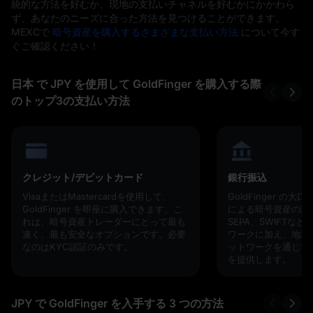
統的な方法を好むか、現地の支払いチャネルを好むかにかかわら
ず、あなたのニーズに合った方法を見つけることができます。
MEXCで
暗号資産を購入するさまざまな支払い方法
について今す
ぐご確認ください！
日本 で JPY を使用して GoldFinger を購入する際
のトップ3の支払い方法
クレジット/デビットカード
銀行振込
VisaまたはMastercardを使用して、
GoldFinger の
GoldFinger を即座に購入できます。こ
による暗号資産の購
れは、暗号資産トレーダーにとって最も
SEPA、SWIFTな
速く、最も安全なオプションです。必要
ワークに加え、地域
なのはKYC認証のみです。
ットワークを通じて
を提供します。
JPY で GoldFinger を入手する 3 つの方法