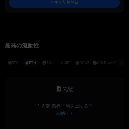
今すぐ新規登録
最高の流動性
BTC
ETH
SOL
XRP
DOGE
GOLD(XAUT)
S
先物
1.2 倍 業界平均を上回る
先物取引