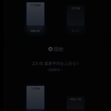
11.51
M
9.38
M
B***
現物
2.5 倍 業界平均を上回る
現物取引
1.07
M
428.64
K