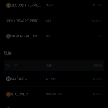
ZECUSDT PERPETUAL (ZEC)
$499
-0.32%
HYPEUSDT PERPETUAL (HYPE)
$55
+2.54%
SILVER(XAG)USDT PERPETUAL (SILVER)
$65
+1.08%
現物
取引ペア
価格
変動率
MX/USDC
$1.654
+0.85%
BTC/USDC
$64,068.65
-0.28%