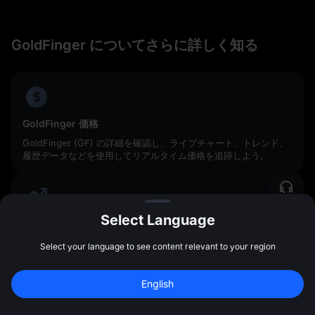
GoldFinger についてさらに詳しく知る
GoldFinger 価格
GoldFinger (GF) の詳細を確認し、ライブチャート、トレンド、
履歴データなどを使用してリアルタイム価格を追跡しよう。
Select Language
GoldFinger 価格予測
GF 予測、技術的知見、市場センチメントを調査して、
Select your language to see content relevant to your region
GoldFinger の方向性をより深く理解しよう。
新規登録して 
10,000 USDT
 の先物ボーナス
English
を受け取ろう
新規登録
47:59:45