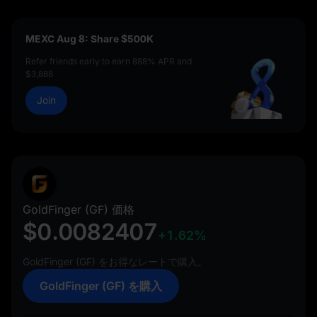
MEXC Aug 8: Share $500K
Refer friends early to earn 888% APR and
$3,888
Join
GoldFinger (GF) 価格
$0.0082407
+1.62%
GoldFinger (GF) をお得なレートで購入。
GoldFinger (GF) を購入