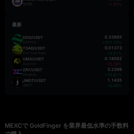
無期限
-1.93%
最新
0.33885
DOS/USDT
DAPPOS
+577.70%
0.01373
TOAD/USDT
The Toad Pepe
+9.57%
0.18092
UMX/USDT
AurumX
-10.39%
3.2398
ZAY/USDT
ZKcandy
+79.87%
1.1435
JMDT/USDT
JMDT
+6.69%
MEXCで GoldFinger を業界最低水準の手数料
で購入