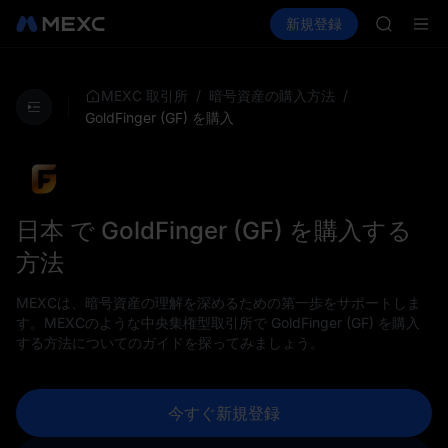
SMCI
暗号資産を購入
市場
現物
新規登録
先物取引
TST
SPCX
UNITRE
AAOI
SMCI
/
/
MEXC 取引所
暗号資産の購入方法
TST
GoldFinger (GF) を購入
UNITRE
日本 で GoldFinger (GF) を購入する
方法
MEXCは、暗号資産の理解を深めるための第一歩をサポートしま
す。MEXCのような中央集権型取引所で GoldFinger (GF) を購入
する方法についてのガイドを探ってみましょう。
今すぐ新規登録