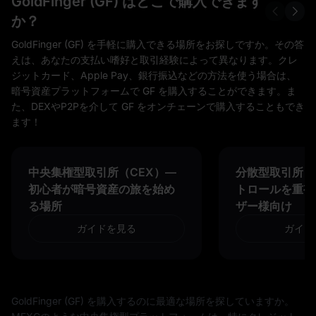
GoldFinger (GF) はどこで購入できます
か？
GoldFinger (GF) を手軽に購入できる場所をお探しですか。その答
えは、あなたの支払い嗜好と取引経験によって異なります。クレ
ジットカード、Apple Pay、銀行振込などの方法を使う場合は、
暗号資産プラットフォームで GF を購入することができます。ま
た、DEXやP2Pを介して GF をオンチェーンで購入することもでき
ます！
中央集権型取引所（CEX）—
分散型取引所（D
初心者が暗号資産の旅を始め
トロールを重視
る場所
ザー様向け
ガイドを見る
ガイド
GoldFinger (GF) を購入するのに最適な場所を探していますか。