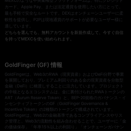
MEXCのような中央集権型プラットフォームは、特にクレジット
カード、Apple Pay、または法定通貨を使用したい方にとって、
最も手軽で安全なルートです。DEXはオンチェーンユーザーに柔
軟性を提供し、P2Pは現地通貨のサポートが必要なユーザー様に
適しています。
どちらを選んでも、無料アカウントを新規作成して、今すぐ自信
を持ってMEXCを使い始められます。
GoldFinger (GF) 情報
GoldFingerは、Web3のRWA（現実資産）およびDeFi分野で事業
を展開しており、プレミアム利回りのある金の現実資産を分散型
金融（DeFi）に橋渡しすることに注力しています。プロジェクト
の中核となるエコシステムは、金に裏付けられたRWAトークンの
ART（Aurum Reserve Token）と、BEP-20規格のガバナンス・イ
ンセンティブトークンのGF（GoldFinger Governance &
Incentive Token）の2種類のトークンで構成されています。
GoldFingerは、Web2の金融基準であるコンプライアンスやリス
ク管理と、Web3の流動性を組み合わせることで、ユーザーに「金
の価値保存」「年率15％以上の利回り」「オンチェーンガバナン