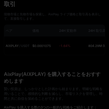
取引
現物市場と先物市場を探索し、AixPlay ライブ価格と取引高を表示し
て、直接取引します。
ペア
価格
24H 変動率
24H 取引高
AIXPLAY
/
USDT
$0.0001075
-1.64%
804
AixPlay(AIXPLAY) を購入することをおすす
めします
賢い投資は、しっかりとした計画から始まります。明確な戦略を
用いることで、感情的な判断を減らし、市場リスクを管理し、時
間と共に自信を深めることができます。
AixPlay を購入する際の3つの一般的な戦略をご紹介します：