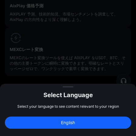
AixPlay 価格予測
AIXPLAY 予測、技術的知見、市場センチメントを調査して、
AixPlay の方向性をより深く理解しよう。
MEXCレート変換
MEXCのレート変換ツールを使えば AIXPLAY をUSDT、BTC、そ
の他の主要トークンに瞬時に変換できます。明確なレートとスリ
ッページゼロで、ワンクリックで素早く変換できます。
すべての方法において、MEXCの高度なセキュリティシステム、
Select Language
リアルタイムの実行エンジン、24時間365日のカスタマーサービ
スに支えられていますので、安心して AixPlay を売却できます。
Select your language to see content relevant to your region
新規登録して 
10,000 USDT
 の先物ボーナス
English
を受け取ろう
新規登録
AIXPLAY トークンを購入した後、何ができま
47:59:50