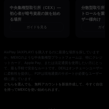
中央集権型取引所（CEX）—
分散型取引所（D
初心者が暗号資産の旅を始め
トロールを重視
る場所
ザー様向け
ガイドを見る
ガイド
AixPlay (AIXPLAY) を購入するのに最適な場所を探しています
か。MEXCのような中央集権型プラットフォームは、特にクレジ
ットカード、Apple Pay、または法定通貨を使用したい方にとっ
て、最も手軽で安全なルートです。DEXはオンチェーンユーザー
に柔軟性を提供し、P2Pは現地通貨のサポートが必要なユーザー
様に適しています。
どちらを選んでも、無料アカウントを新規作成して、今すぐ自信
を持ってMEXCを使い始められます。