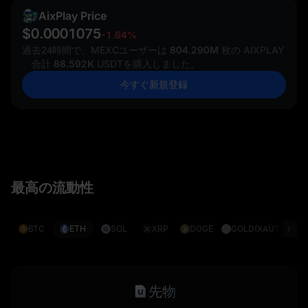
AixPlay Price
$0.0001075
-1.64%
過去24時間で、MEXCユーザーは
804.290M
枚の AIXPLAY
、合計
88.592K
USDTを購入しました。
今すぐ新規登録
最高の流動性
BTC
ETH
SOL
XRP
DOGE
GOLD(XAUT)
S
先物