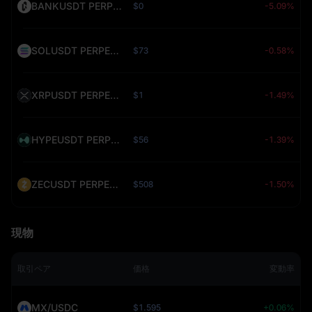
BANKUSDT PERPETUAL (BANK)
$0
-5.09%
SOLUSDT PERPETUAL (SOL)
$73
-0.58%
XRPUSDT PERPETUAL (XRP)
$1
-1.49%
HYPEUSDT PERPETUAL (HYPE)
$56
-1.39%
ZECUSDT PERPETUAL (ZEC)
$508
-1.50%
現物
取引ペア
価格
変動率
MX/USDC
$1.595
+0.06%