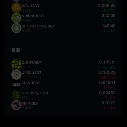
+1.32%
4,266.82
XAUUSDT
無期限
+0.67%
220.09
NVIDIAUSDT
無期限
+0.36%
146.40
SHOPSTOCKUSDT
無期限
+0.78%
最新
0.10905
QUID/USDT
Squid
+0.69%
0.12029
UPID/USDT
Stupid Faces
-29.24%
0.01841
2U2/USDT
2u2
-6.69%
0.00432
GPUBSC/USDT
GPU
-2.70%
0.0273
MY/USDT
Myros
-9.00%