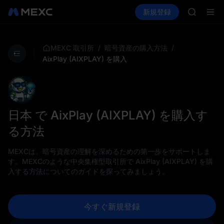
SHOP
暗号資産を購入
市場
現物
新規登録
先物取引
LLY
PLTR
BLESS
HEI
CYS
/
/
MEXC 取引所
暗号資産の購入方法
SHOP
AixPlay (AIXPLAY) を購入
LLY
BLESS
HEI
CYS
日本 で AixPlay (AIXPLAY) を購入す
る方法
MEXCは、暗号資産の理解を深めるための第一歩をサポートしま
す。MEXCのような中央集権型取引所で AixPlay (AIXPLAY) を購
入する方法についてのガイドを探ってみましょう。
今すぐ新規登録