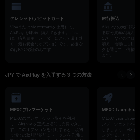
クレジット/デビットカード
銀行振込
VisaまたはMastercardを使用して、
AixPlay の大口
AixPlay を即座に購入できます。これ
る暗号資産の購入が最
は、暗号資産トレーダーにとって最も速
SWIFTなどのグロ
く、最も安全なオプションです。必要な
加え、地域に応じた
のはKYC認証のみです。
クを通じて、信頼性
ます。
JPY で AixPlay を入手する 3 つの方法
MEXCプレマーケット
MEXC Launchpad
MEXCのプレマーケット取引を利用し
MEXC Launchp
て、AixPlay を正式上場前に売買できま
ンプロジェクトへの
す。このオプションを利用すると、現物
しましょう。MXまた
市場での取引開始前にトークンを早期に
ングすることで、ト