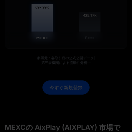
698.86
K
425.70
K
B***
参照元：各取引所の公式公開データ
|
第三者機関による流動性分析
今すぐ新規登録
MEXCの AixPlay (AIXPLAY) 市場で