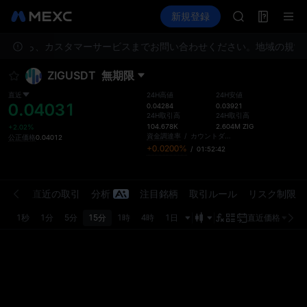
ACE
先物取引
TradFi
新規登録
情報
AAOI
イベント
UNITREE STA
ましたら、カスタマーサービスまでお問い合わせください。
ロックアップ期
地域の規制
SKYAI
ZIGUSDT
無期限
ACE
AAOI
直近
24H高値
24H安値
0.04031
UNITREE STA
0.04284
0.03921
24H取引高
24H取引高
ロックアップ期
104.678K
2.604M
ZIG
+2.02%
資金調達率
/
カウントダウン
公正価格
0.04012
+0.0200%
/
01:52:42
注文板
直近の取引
分析
注目銘柄
取引ルール
リスク制限
1秒
1分
5分
15分
1時
4時
1日
直近価格