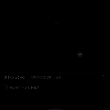
L
ポジション(0)
現在の注文(0)
資産
他の取引ペアを非表示