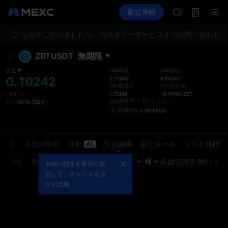
GOLD(XAU)
先物取引
TradFi
新規登録
情報
AAOI
イベント
SKYAI
ご不明な点がございましたら、カスタマーサービスまでお問い合わせく
UNITREE STA
ロックアップ期
ZBTUSDT
無期限
GOLD(XAU)
AAOI
直近
24H高値
24H安値
0.10242
SKYAI
0.11949
0.10207
24H取引高
24H取引高
UNITREE STA
1.720M
16.174M
ZBT
-1.81%
ロックアップ期
資金調達率
/
カウントダウン
公正価格
0.10241
-0.2743%
/
02:55:07
注文板
直近の取引
分析
注目銘柄
取引ルール
リスク制限
1秒
1分
5分
15分
1時
4時
1日
直近価格
市場の動きを即座に確
認して、チャンスを逃
さず活用