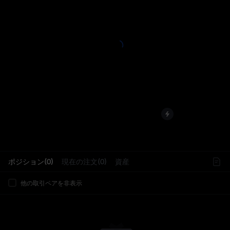
L
ポジション(0)
現在の注文(0)
資産
他の取引ペアを非表示