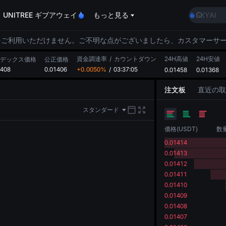
AAOI
UNITREE ギブアウェイ
もっと見る
SKYAI
UNITRE
ロックア
をご利用いただけません。ご不明な点がございましたら、カスタマーサ
GOLD(X
資金調達率
/
カウントダウン
24H高値
AAOI
24H安値
デックス価格
公正価格
1408
0.01406
+0.0050%
/
03:37:05
0.01458
SKYAI
0.01368
UNITRE
注文板
直近の取
ロックア
スタンダード
価格
(
USDT
)
数
0.01414
0.01413
0.01412
0.01411
0.01410
0.01409
0.01408
0.01407