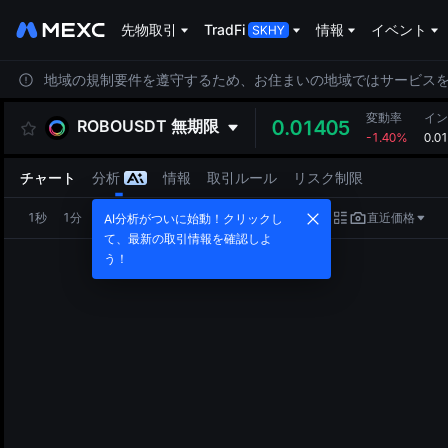
先物取引
TradFi
情報
イベント
地域の規制要件を遵守するため、お住まいの地域ではサービス
変動率
イン
ROBOUSDT
無期限
0.01405
-1.40%
0.0
チャート
分析
情報
取引ルール
リスク制限
1秒
1分
5分
15分
1時
4時
1日
直近価格
AI分析がついに始動！クリックし
て、最新の取引情報を確認しよ
う！