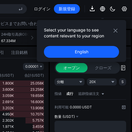
ログイン
新規登録
E STAR 市場申込 8/10
ップ期限切れ後もSPCX上昇
ービスまでお問い合わせください。
AU)
Select your language to see
24H取引高(ROBO)
24H取引高(USDT)
AIストラテジーのご紹介
content relevant to your region
+
1
67.334M
959.967K
アイデアを形にする戦略的アクション
E STAR 市場申込 8/10
English
引
注目銘柄
取引
AIストラテジー
NEW
ップ期限切れ後もSPCX上昇
0.00001
オープン
クローズ
量
(
USDT
)
合計
(
USDT
)
分離
20X
S
1.800K
25.058K
3.600K
23.258K
指値
成行
追跡指値注文
3.059K
19.658K
2.691K
16.600K
利用可能
0.0000 USDT
3.202K
13.908K
4.950K
10.707K
数量
(USDT)
2.302K
5.757K
1.971K
3.455K