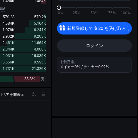
d
1.484K
1.484K
406
0%
25%
50%
75%
100%
579.28
579.28
4.584K
5.164K
新規登録して 
$
20
 を受け取ろう
1.078K
6.241K
2.962K
9.203K
2.461K
11.664K
ログイン
2.344K
14.008K
2.031K
16.039K
手数料率
3.556K
19.595K
メイカー
0%
/ テイカー
0.02%
1.731K
21.326K
38.3%
売
引ペアを非表示