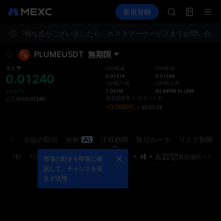
AAOI
先物取引
TradFi
新規登録
情報
SKYAI
イベント
UNITREE STA
ん。ご不明な点がございましたら、カスタマーサービスまでお問い合わ
ロックアップ期
GOLD(XAU)
PLUMEUSDT
無期限
AAOI
SKYAI
直近
24H高値
24H安値
0.01240
UNITREE STA
0.01316
0.01169
24H取引高
24H取引高
ロックアップ期
1.041M
83.885M
PLUME
+3.67%
資金調達率
/
カウントダウン
公正価格
0.01240
+0.0050%
/
02:21:25
注文板
直近の取引
分析
注目銘柄
取引ルール
リスク制限
1秒
1分
5分
15分
1時
4時
1日
直近価格
市場の動きを即座に確
認して、チャンスを逃
さず活用