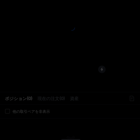
L
ポジション(0)
現在の注文(0)
資産
他の取引ペアを非表示