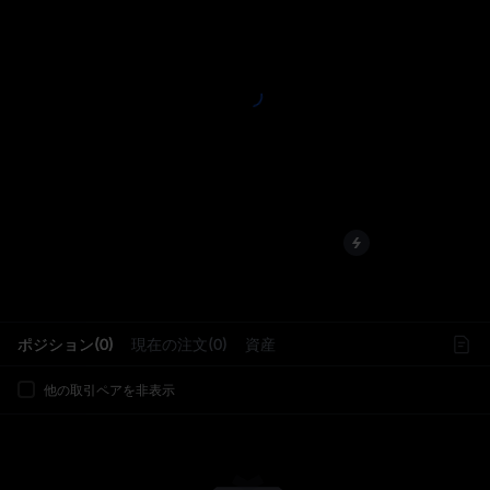
L
ポジション(0)
現在の注文(0)
資産
他の取引ペアを非表示