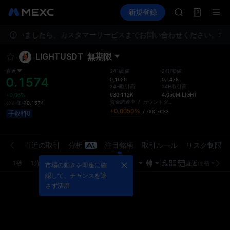
ACE
先物取引
TradFi
新規登録
情報
HFT
イベント
SPCX
がございましたら、カスタマーサービスまでお問い合わせください。
UNITREE
地
Unitree 先
LIGHTUSDT
無期限
SKYAI
ACE
直近
24H高値
24H安値
0.1574
HFT
0.1625
0.1478
24H取引高
24H取引高
SPCX
630.112K
4.050M
LIGHT
+0.06%
UNITREE
資金調達率
/
カウントダウン
公正価格
0.1574
+0.0050%
/
00:16:33
手数料0
Unitree 先
注文板
直近の取引
分析
注目銘柄
取引ルール
リスク制限
1秒
1分
5分
15分
1時
4時
1日
直近価格
市場の動きを即座に確
認して、チャンスを逃
さず活用