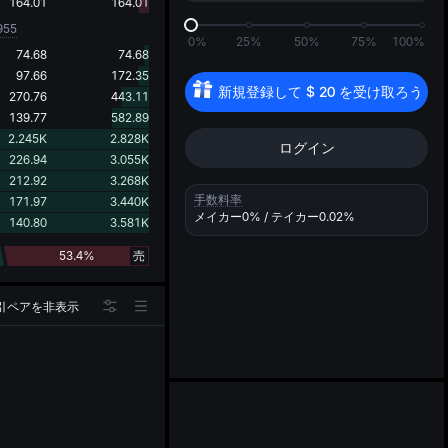
d
164.01
164.01
955
0%
25%
50%
75%
100%
74.68
74.68
97.66
172.35
新規登録して 
$
20
 を受け取ろう
270.76
443.11
139.77
582.89
2.245K
2.828K
ログイン
226.94
3.055K
212.92
3.268K
手数料率
171.97
3.440K
メイカー
0%
/ テイカー
0.02%
140.80
3.581K
53.4%
売
引ペアを非表示