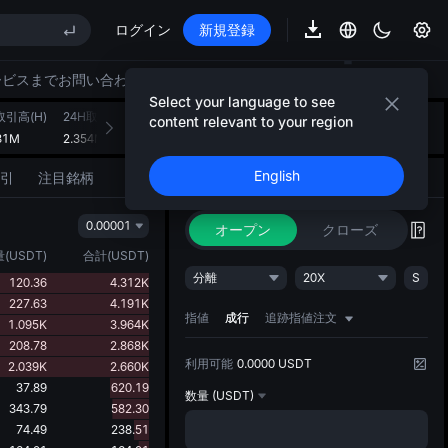
ログイン
新規登録
E STAR 市場申込 8/10
ップ期限切れ後もSPCX上昇
ービスまでお問い合わせください。
AU)
Select your language to see
取引高(H)
24H取引高(USDT)
AIストラテジーのご紹介
content relevant to your region
+
1
31M
2.354M
アイデアを形にする戦略的アクション
E STAR 市場申込 8/10
English
引
注目銘柄
取引
AIストラテジー
NEW
ップ期限切れ後もSPCX上昇
0.00001
オープン
クローズ
量
(
USDT
)
合計
(
USDT
)
分離
20X
S
120.36
4.312K
227.63
4.191K
指値
成行
追跡指値注文
1.095K
3.964K
208.78
2.868K
利用可能
0.0000 USDT
2.039K
2.660K
37.89
620.19
数量
(USDT)
343.79
582.30
74.49
238.51