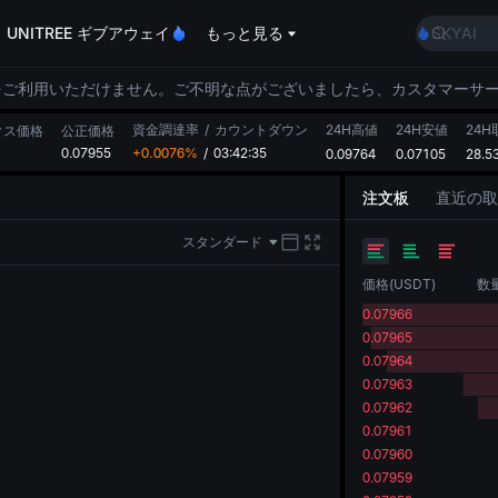
AAOI
UNITREE ギブアウェイ
もっと見る
SKYAI
UNITRE
ロックア
をご利用いただけません。ご不明な点がございましたら、カスタマーサ
GOLD(X
資金調達率
/
カウントダウン
24H高値
24H安値
AAOI
24H
クス価格
公正価格
0.07955
+0.0076%
/
03:42:34
0.09764
0.07105
SKYAI
28.5
UNITRE
注文板
直近の取
ロックア
スタンダード
価格
(
USDT
)
数
0.07966
0.07965
0.07964
0.07963
0.07962
0.07961
0.07960
0.07959