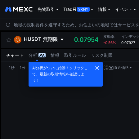
先物取引
TradFi
情報
イベント
地域の規制要件を遵守するため、お住まいの地域ではサービス
変動率
インデッ
HUSDT
無期限
0.07954
-0.56%
0.07927
チャート
分析
情報
取引ルール
リスク制限
1秒
1分
5分
15分
1時
4時
1日
直近価格
AI分析がついに始動！クリックし
て、最新の取引情報を確認しよ
う！