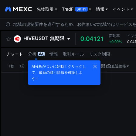
先物取引
TradFi
情報
イベント
地域の規制要件を遵守するため、お住まいの地域ではサービス
変動率
イン
HIVEUSDT
無期限
0.04121
+0.09%
0.04
チャート
分析
情報
取引ルール
リスク制限
1秒
1分
5分
15分
1時
4時
1日
直近価格
AI分析がついに始動！クリックし
て、最新の取引情報を確認しよ
う！