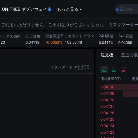
AAOI
UNITREE ギブアウェイ
もっと見る
SKYAI
UNITRE
ロックア
をご利用いただけません。ご不明な点がございましたら、カスタマーサ
GOLD(X
資金調達率
/
カウントダウン
24H高値
24H安値
AAOI
デックス価格
公正価格
120
0.04119
-0.0053%
/
02:55:45
0.04174
0.04089
SKYAI
UNITRE
注文板
直近の取
ロックア
スタンダード
価格
(
USDT
)
数
0.04130
0.04129
0.04128
0.04127
0.04126
0.04125
0.04124
0.04123