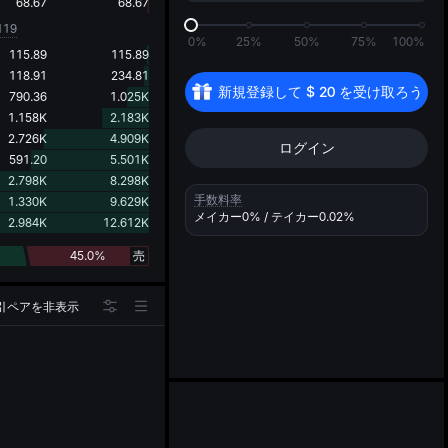
d
68.67
68.67
119
0%
25%
50%
75%
100%
115.89
115.89
118.91
234.81
新規登録して 
$
20
 を受け取ろう
790.36
1.025K
1.158K
2.183K
2.726K
4.909K
ログイン
591.20
5.501K
2.798K
8.298K
手数料率
1.330K
9.629K
メイカー
0%
/ テイカー
0.02%
2.984K
12.612K
45.0%
売
引ペアを非表示