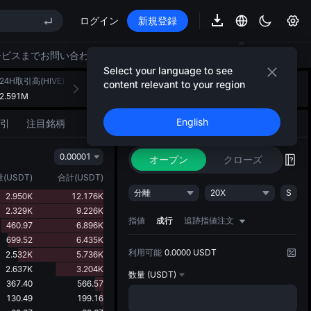
ログイン
新規登録
E STAR 市場申込 8/10
ップ期限切れ後もSPCX上昇
ービスまでお問い合わせください。
AU)
Select your language to see
24H取引高(HIVE)
24H取引高(USDT)
AIストラテジーのご紹介
content relevant to your region
+
1
2.591M
107.182K
アイデアを形にする戦略的アクション
E STAR 市場申込 8/10
English
引
注目銘柄
取引
AIストラテジー
NEW
ップ期限切れ後もSPCX上昇
0.00001
オープン
クローズ
量
(
USDT
)
合計
(
USDT
)
分離
20X
S
2.950K
12.176K
2.329K
9.226K
指値
成行
追跡指値注文
460.97
6.896K
699.52
6.435K
利用可能
0.0000 USDT
2.532K
5.736K
2.637K
3.204K
数量
(USDT)
367.40
566.57
130.49
199.16