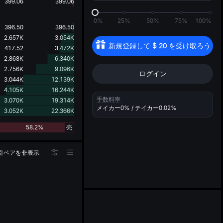
d
399.06
399.06
0%
25%
50%
75%
100%
396.50
396.50
2.657K
3.054K
新規登録して 
$
20
 を受け取ろう
417.52
3.472K
2.868K
6.340K
2.756K
9.096K
ログイン
3.044K
12.139K
4.105K
16.244K
手数料率
3.070K
19.314K
メイカー
0%
/ テイカー
0.02%
3.052K
22.366K
58.2%
売
引ペアを非表示