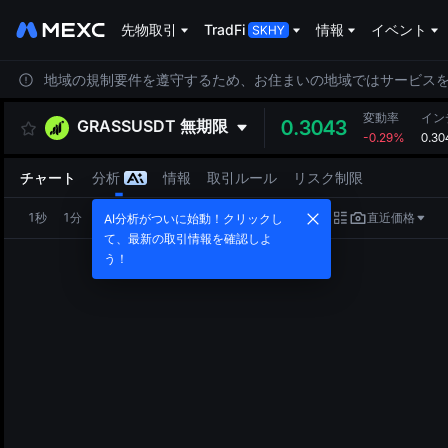
先物取引
TradFi
情報
イベント
地域の規制要件を遵守するため、お住まいの地域ではサービス
変動率
イン
GRASSUSDT
無期限
0.3043
-0.29%
0.30
チャート
分析
情報
取引ルール
リスク制限
1秒
1分
5分
15分
1時
4時
1日
直近価格
AI分析がついに始動！クリックし
て、最新の取引情報を確認しよ
う！