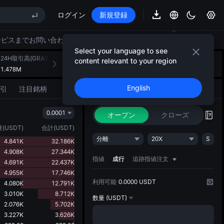
AU)
ログイン
新規登録
E STAR 市場申込 8/10
ービスまでお問い合わせください。
ップ期限切れ後もSPCX上昇
Select your language to see
AU)
24H取引高(GRASS)
24H取引高(USDT)
AIストラテジーのご紹介
content relevant to your region
+
1
1.478M
447.771K
アイデアを形にする戦略的アクション
English
引
注目銘柄
取引
AIストラテジー
NEW
E STAR 市場申込 8/10
ップ期限切れ後もSPCX上昇
0.0001
オープン
クローズ
量
(
USDT
)
合計
(
USDT
)
分離
20X
S
4.841K
32.186K
4.908K
27.344K
指値
成行
追跡指値注文
4.691K
22.437K
4.955K
17.746K
利用可能
0.0000 USDT
4.080K
12.791K
3.010K
8.712K
数量
(USDT)
2.076K
5.702K
3.227K
3.626K