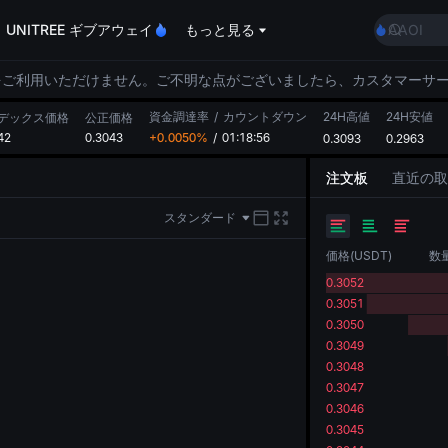
GOLD(X
UNITREE ギブアウェイ
もっと見る
AAOI
SKYAI
UNITRE
をご利用いただけません。ご不明な点がございましたら、カスタマーサ
ロックア
資金調達率
/
カウントダウン
24H高値
24H安値
GOLD(X
デックス価格
公正価格
42
0.3043
+0.0050%
/
01:18:56
0.3093
0.2963
AAOI
SKYAI
注文板
直近の取
UNITRE
ロックア
スタンダード
価格
(
USDT
)
数
0.3052
0.3051
0.3050
0.3049
0.3048
0.3047
0.3046
0.3045