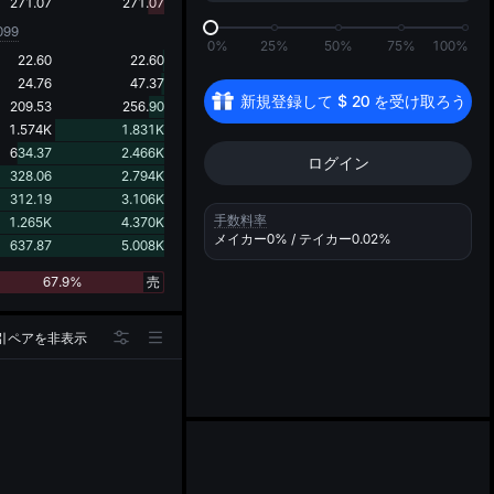
d
271.07
271.07
099
0%
25%
50%
75%
100%
22.60
22.60
24.76
47.37
新規登録して 
$
20
 を受け取ろう
209.53
256.90
1.574K
1.831K
634.37
2.466K
ログイン
328.06
2.794K
312.19
3.106K
手数料率
1.265K
4.370K
メイカー
0%
/ テイカー
0.02%
637.87
5.008K
67.9%
売
引ペアを非表示