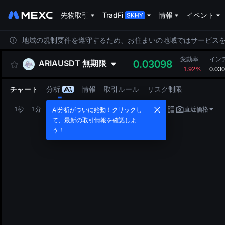
先物取引
TradFi
情報
イベント
地域の規制要件を遵守するため、お住まいの地域ではサービス
変動率
イン
ARIAUSDT
無期限
0.03098
-1.92%
0.03
チャート
分析
情報
取引ルール
リスク制限
1秒
1分
5分
15分
1時
4時
1日
直近価格
AI分析がついに始動！クリックし
て、最新の取引情報を確認しよ
う！