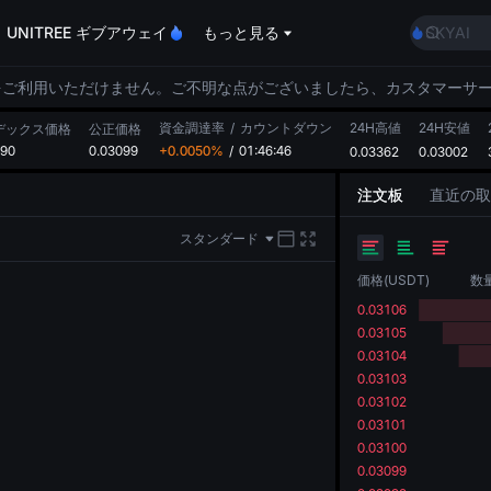
AAOI
UNITREE ギブアウェイ
もっと見る
SKYAI
UNITRE
ロックア
をご利用いただけません。ご不明な点がございましたら、カスタマーサ
GOLD(X
資金調達率
/
カウントダウン
24H高値
24H安値
AAOI
デックス価格
公正価格
090
0.03099
+0.0050%
/
01:46:45
0.03362
0.03002
SKYAI
UNITRE
注文板
直近の取
ロックア
スタンダード
価格
(
USDT
)
数
0.03106
0.03105
0.03104
0.03103
0.03102
0.03101
0.03100
0.03099