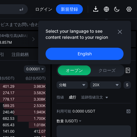
ログイン
新規登録
E STAR 市場申込 8/10
ップ期限切れ後もSPCX上昇
ービスまでお問い合わせください。
AU)
Select your language to see
24H取引高(ARIA)
24H取引高(USDT)
AIストラテジーのご紹介
content relevant to your region
+
1
3.857M
120.022K
アイデアを形にする戦略的アクション
E STAR 市場申込 8/10
English
引
注目銘柄
取引
AIストラテジー
NEW
ップ期限切れ後もSPCX上昇
0.00001
オープン
クローズ
量
(
USDT
)
合計
(
USDT
)
分離
20X
S
401.29
3.983K
274.17
3.582K
指値
成行
追跡指値注文
778.17
3.308K
589.25
2.530K
利用可能
0.0000 USDT
240.40
1.940K
682.53
1.700K
数量
(USDT)
605.43
1.018K
141.00
412.07