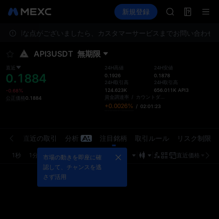
GOLD(XAU)
先物取引
TradFi
新規登録
情報
AAOI
イベント
SKYAI
ご不明な点がございましたら、カスタマーサービスまでお問い合わせく
UNITREE STA
ロックアップ期
API3USDT
無期限
GOLD(XAU)
AAOI
直近
24H高値
24H安値
0.1884
SKYAI
0.1926
0.1878
24H取引高
24H取引高
UNITREE STA
124.623K
656.011K
API3
-0.68%
ロックアップ期
資金調達率
/
カウントダウン
公正価格
0.1884
+0.0026%
/
02:01:23
注文板
直近の取引
分析
注目銘柄
取引ルール
リスク制限
1秒
1分
5分
15分
1時
4時
1日
直近価格
市場の動きを即座に確
認して、チャンスを逃
さず活用