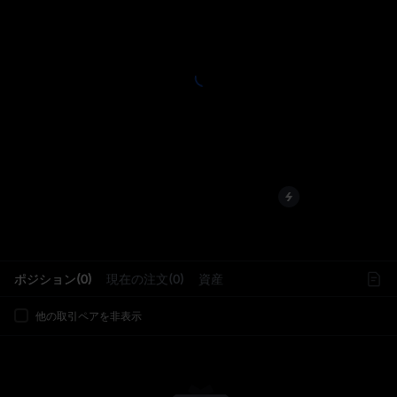
L
ポジション(0)
現在の注文(0)
資産
他の取引ペアを非表示