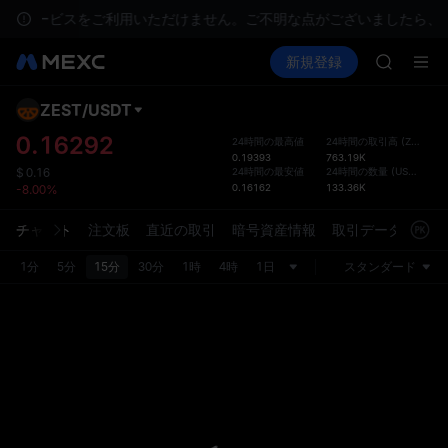
GOLD(X
ではサービスをご利用いただけません。ご不明な点がございましたら、
AAOI
暗号資産を購入
市場
現物
新規登録
先物取引
SKYAI
SPCX
UNITRE
ロックア
ZEST
/
USDT
デフ
GOLD(X
トが
0.16292
24時間の最高値
24時間の取引高
(
ZEST
)
AAOI
0.19393
763.19K
現物取
SKYAI
24時間の最安値
24時間の数量
(
USDT
)
$
0.16
れ、よ
0.16162
133.36K
-8.00%
UNITRE
ーフェ
ロックア
環境設
チャート
注文板
直近の取引
暗号資産情報
取引データ
市場
スタマ
1分
5分
15分
30分
1時
4時
1日
スタンダード