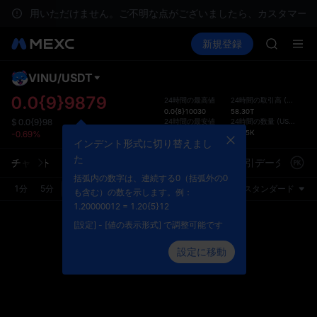
ロックア
をご利用いただけません。ご不明な点がございましたら、カスタマーサ
GOLD(X
暗号資産を購入
市場
現物
新規登録
先物取引
AAOI
SPCX
SKYAI
UNITRE
VINU
/
USDT
デフ
ロックア
トが
0.0{9}9879
24時間の最高値
24時間の取引高
(
VINU
)
GOLD(X
0.0{8}10030
58.30T
現物取
AAOI
24時間の最安値
24時間の数量
(
USDT
)
$
0.0{9}98
れ、よ
0.0{9}9680
57.55K
-0.69%
SKYAI
ーフェ
インデント形式に切り替えまし
UNITRE
環境設
た
チャート
注文板
直近の取引
暗号資産情報
取引データ
市場
ロックア
スタマ
括弧内の数字は、連続する0（括弧外の0
1分
5分
15分
30分
1時
4時
1日
スタンダード
も含む）の数を示します。例：
1.20000012 = 1.20{5}12
[設定] - [値の表示形式] で調整可能です
設定に移動