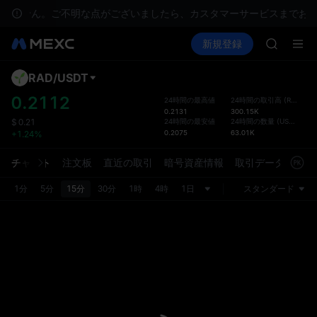
GOLD(X
けません。ご不明な点がございましたら、カスタマーサービスまでお問
AAOI
暗号資産を購入
市場
現物
新規登録
先物取引
SKYAI
SPCX
UNITRE
ロックア
RAD
/
USDT
デフ
GOLD(X
トが
0.2112
24時間の最高値
24時間の取引高
(
RAD
)
AAOI
0.2131
300.15K
現物取
SKYAI
24時間の最安値
24時間の数量
(
USDT
)
$
0.21
れ、よ
0.2075
63.01K
+1.24%
UNITRE
ーフェ
ロックア
環境設
チャート
注文板
直近の取引
暗号資産情報
取引データ
市場
スタマ
1分
5分
15分
30分
1時
4時
1日
スタンダード