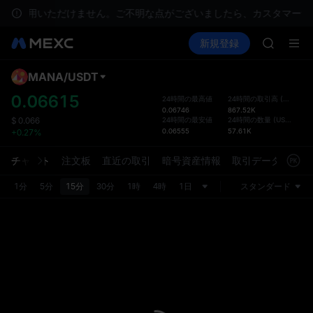
Unitre
をご利用いただけません。ご不明な点がございましたら、カスタマーサ
SKYAI
暗号資産を購入
市場
現物
新規登録
先物取引
ACE
SPCX
HFT
SPCX
MANA
/
USDT
デフ
UNITREE
トが
0.06615
24時間の最高値
24時間の取引高
(
MANA
)
Unitre
0.06746
867.52K
現物取
SKYAI
24時間の最安値
24時間の数量
(
USDT
)
$
0.066
れ、よ
0.06555
57.61K
+0.27%
ACE
ーフェ
HFT
環境設
チャート
注文板
直近の取引
暗号資産情報
取引データ
市場
SPCX
スタマ
UNITREE
1分
5分
15分
30分
1時
4時
1日
スタンダード
Unitre