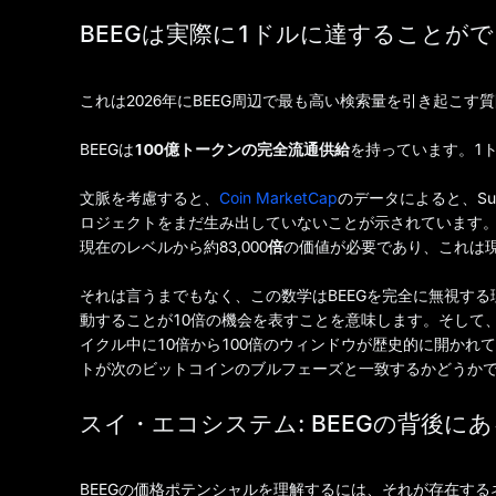
BEEGは実際に1ドルに達することが
これは2026年にBEEG周辺で最も高い検索量を引き起こ
BEEGは
100億トークンの完全流通供給
を持っています。1
文脈を考慮すると、
Coin MarketCap
のデータによると、S
ロジェクトをまだ生み出していないことが示されています。BE
現在のレベルから約83,000
倍
の価値が必要であり、これは現
それは言うまでもなく、この数学はBEEGを完全に無視する理由
動することが10倍の機会を表すことを意味します。そして
イクル中に10倍から100倍のウィンドウが歴史的に開かれ
トが次のビットコインのブルフェーズと一致するかどうか
スイ・エコシステム: BEEGの背後に
BEEGの価格ポテンシャルを理解するには、それが存在するネ