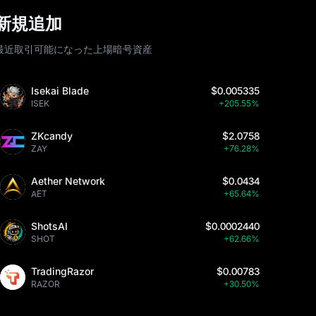
新規追加
最近取引可能になった上場暗号資産
Isekai Blade
$0.005335
ISEK
+205.55%
ZKcandy
$2.0758
ZAY
+76.28%
Aether Network
$0.0434
AET
+65.64%
ShotsAI
$0.0002440
SHOT
+62.66%
TradingRazor
$0.00783
RAZOR
+30.50%