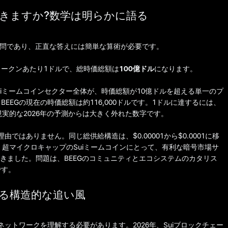
できますか?数学は明らかに語る
す質問であり、正直な答えには簡単な算術が必要です。
トークンあたり1ドルで、総時価総額は
100億ドル
になります。
uiミームコインセクター全体が、時価総額が10億ドルを超える単一のプ
EGの現在の時価総額は約116,000ドルです。1ドルに達するには、
実的な2026年の予測からは大きく外れた数字です。
ではありません。同じ総供給構造は、$0.00001から$0.0001に移
、超マイクロキャップのSuiミームコインにとって、有利な暗号市場サ
てきました。問題は、BEEGのコミュニティとエコシステムのカタリス
です。
ある構造的な追い風
ットワークを理解する必要があります。2026年、Suiブロックチェー