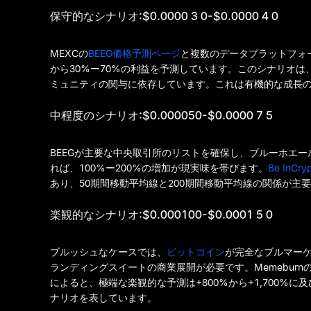
保守的なシナリオ:$0.0000 3 0-$0.0000 4 0
MEXCの
BEEG価格予測ページ
と複数のデータプラットフォ
から30%ー70%の利益を予測しています。このシナリオは
ミュニティの関与に依存しています。これは有機的な成長
中程度のシナリオ:$0.000050-$0.0000 7 5
BEEGが主要な中央取引所のリストを確保し、ブルーホエー
れば、100%ー200%の増加が現実味を帯びます。
Be InCry
あり、50期間移動平均線と200期間移動平均線の関係が主
楽観的なシナリオ:$0.000100-$0.0001 5 0
ブルッシュなケースでは、
ビットコイン
が完全なブルマーケ
ランディングスイートの商業展開が必要です。Memeburnの分析
によると、極端な楽観的な予測は+800%から+1,700
ナリオを表しています。