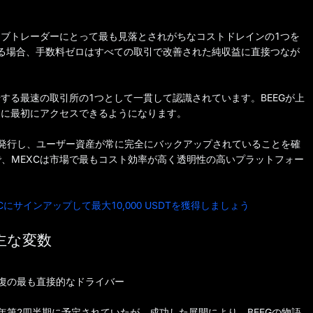
ィブトレーダーにとって最も見落とされがちなコストドレインの1つを
する場合、手数料ゼロはすべての取引で改善された純収益に直接つなが
場する最速の取引所の1つとして一貫して認識されています。BEEGが上
アに最初にアクセスできるようになります。
明を発行し、ユーザー資産が常に完全にバックアップされていることを確
、MEXCは市場で最もコスト効率が高く透明性の高いプラットフォー
Cにサインアップして最大10,000 USDTを獲得しましょう
主な変数
回復の最も直接的なドライバー
6年第2四半期に予定されていたが、成功した展開により、BEEGの物語