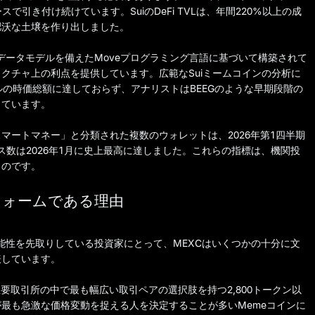
で引き付け続けています。SuiのDeFi TVLは、年間220%以上の成
肥沃な土壌を作り出しました。
データモデルを備えたMoveプログラミング言語に基づいて構築されて
クチャ上の利点を提供しています。広範なSuiミームコインの分析に
ルの時価総額に達しておらず、アナリストはBEEGのような早期段階の
しています。
マートマネー」と分類された複数のウォレットは、2026年第1四半期
ス数は2026年1月に史上最高に達しました。これらの指標は、機関投
ものです。
フォームである理由
能性を先取りしている投資家にとって、MEXCはいくつかの十分に文
表しています。
主要取引所の中で最も幅広い取引ペアの選択肢を持つ2,800トークン以
最も急激な価格変動を捉える人を決定することが多いMemeコインに