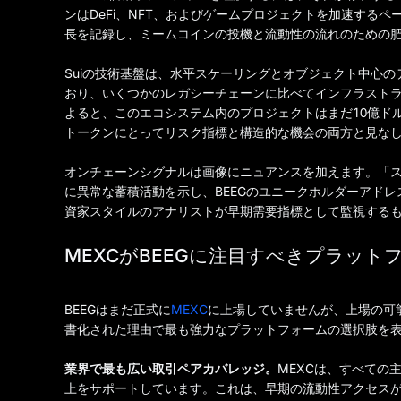
ンはDeFi、NFT、およびゲームプロジェクトを加速するペース
長を記録し、ミームコインの投機と流動性の流れのための
Suiの技術基盤は、水平スケーリングとオブジェクト中心の
おり、いくつかのレガシーチェーンに比べてインフラストラ
よると、このエコシステム内のプロジェクトはまだ10億ド
トークンにとってリスク指標と構造的な機会の両方と見な
オンチェーンシグナルは画像にニュアンスを加えます。「ス
に異常な蓄積活動を示し、BEEGのユニークホルダーアドレ
資家スタイルのアナリストが早期需要指標として監視する
MEXCがBEEGに注目すべきプラット
BEEGはまだ正式に
MEXC
に上場していませんが、上場の可
書化された理由で最も強力なプラットフォームの選択肢を
業界で最も広い取引ペアカバレッジ。
MEXCは、すべての
上をサポートしています。これは、早期の流動性アクセスが