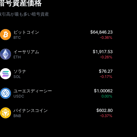
暗号資産価格
取引高が最も多い暗号資産
ビットコイン
$64,846.23
BTC
-0.36%
イーサリアム
$1,917.53
ETH
-0.26%
ソラナ
$76.27
SOL
-0.17%
ユーエスディーシー
$1.00062
USDC
0.00%
バイナンスコイン
$602.80
BNB
-0.37%