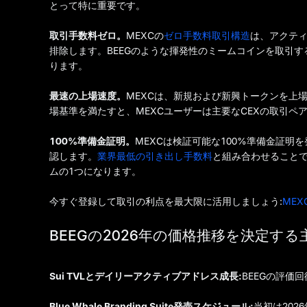
とって特に重要です。
取引手数料ゼロ。
MEXCの
ゼロ手数料取引構造
は、アクテ
排除します。BEEGのような揮発性のミームコインを取引
ります。
最速の上場速度。
MEXCは、新規および新興トークンを上
場基準を満たすと、MEXCユーザーは主要なCEXの取引ペ
100%準備金証明。
MEXCは検証可能な100%準備金証
認します。
業界最低の引き出し手数料
と組み合わせることで
ムの1つになります。
今すぐ登録して取引の利点を最大限に活用しましょう:
MEX
BEEGの2026年の価格推移を決定する
Sui TVLとデイリーアクティブアドレス成長:
BEEGの評価
Blue Whale Branding Suite発売スケジュール:
当初は202