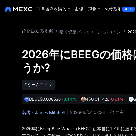
暗号資産を購入
市場
現物
先物取引
SPCX
MEXC 取引所
/
暗号資産パルス
/
ミームコイン
/
2026年にBEEGの
うか?
#ミームコイン
BLUE
$0.008536
+3.14%
4
$0.011426
-0.61%
S
2026/06/04 03:28
共有
著者：James Mitchell
2026年にBeeg Blue Whale（BEEG）は本当に1ド
エコシステムの成長、3つの価格シナリオ、そしてMEXCが