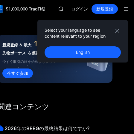
AAOI
$1,000,000 TradFi祭
SKYAI
ログイン
新規登録
UNITREE STAR 市場申込 8/10
ロックアップ期限切れ後もSPCX上昇
GOLD(XAU)
Select your language to see
AAOI
content relevant to your region
SKYAI
10,000
USDT
新規登録 ＆ 最大
UNITREE STAR 市場申込 8/10
English
先物ボーナス
を獲得
ロックアップ期限切れ後もSPCX上昇
今すぐ取引の旅を始めましょう！
今すぐ参加
関連コンテンツ
2026年のBEEGの最終結果は何ですか?