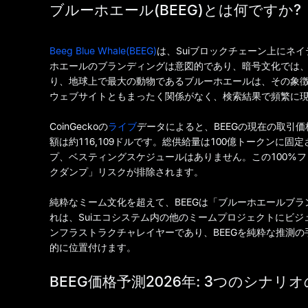
ブルーホエール(BEEG)とは何ですか?
Beeg Blue Whale(BEEG)
は、Suiブロックチェーン上にネ
ホエールのブランディングは意図的であり、暗号文化では
り、地球上で最大の動物であるブルーホエールは、その象徴
ウェブサイトともまったく関係がなく、検索結果で頻繁に
CoinGeckoの
ライブ
データによると、BEEGの現在の取引価格は
額は約116,109ドルです。総供給量は100億トークンに
プ、ベスティングスケジュールはありません。この100%
クダンプ」リスクが排除されます。
純粋なミーム文化を超えて、BEEGは「ブルーホエールブ
れは、Suiエコシステム内の他のミームプロジェクトにビ
ンフラストラクチャレイヤーであり、BEEGを純粋な推測
的に位置付けます。
BEEG価格予測2026年: 3つのシナリ