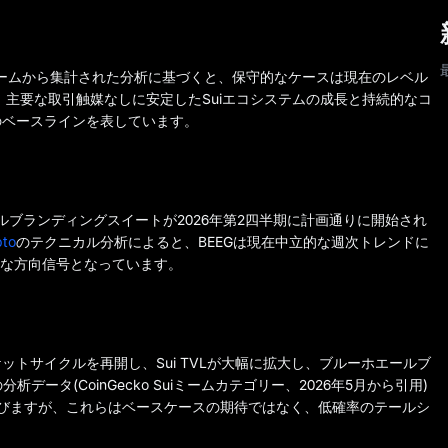
ームから集計された分析に基づくと、保守的なケースは現在のレベル
、主要な取引触媒なしに安定したSuiエコシステムの成長と持続的なコ
のベースラインを表しています。
ルブランディングスイートが2026年第2四半期に計画通りに開始され
pto
のテクニカル分析によると、BEEGは現在中立的な週次トレンドに
要な方向信号となっています。
ットサイクルを再開し、Sui TVLが大幅に拡大し、ブルーホエールブ
データ(CoinGecko Suiミームカテゴリー、2026年5月から引用)
%に及びますが、これらはベースケースの期待ではなく、低確率のテールシ