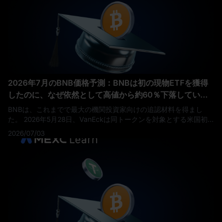
2026年7月のBNB価格予測：BNBは初の現物ETFを獲得
したのに、なぜ依然として高値から約60％下落している
のでしょうか？
BNBは、これまでで最大の機関投資家向けの追認材料を得まし
た。 2026年5月28日、VanEckは同トークンを対象とする米国初
の現物ETFをローンチしました。これにより、これまでBNBを直
2026/07/03
接保有できなかった伝統的な投資家にも入口が開かれました。 そ
れでも7月初旬時点で、BNBはなお561ドル付近で取引されてお
り、2025年10月に付けた過去最高値を約60％下回っています。
この2026年7月のB