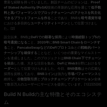
豊富な経験を持っていました。創設チームのビジョンは、
Proof
of Staked Authority (PoSA)
技術の革新的な応用を通じて
低手数
料と高パフォーマンスでブロックチェーンへのアクセスを民主化
できるプラットフォームを作る
ことであり、BNBを
暗号通貨市場
における多目的な
ユーティリティトークン
として位置づけまし
た。[2]
設立以来、BNBは
DeFiでの顕著な採用
により
時価総額トップ5の
暗号通貨になる
こと、
2020年
に
BNB Smart Chainをローンチす
る
こと、
PancakeSwapなどのDeFiプロトコル
との
戦略的パート
ナーシップを確保する
ことなど、いくつかの重要なマイルストー
ンを達成しました。このプロジェクトは
BNB Chain下でチェーン
を統合
した後、大きな注目を集め、
DeFiとWeb3
分野における
リ
ーダー
として位置づけられました。今日、
BNB価格
はその広範な
採用を反映しており、
BNBコイン
は強力な
市場パフォーマンス
を
維持し、
分散型取引所
と
ブロックチェーンアプリケーション
全体
で数百万人のユーザーにサービスを提供しています。[1][2][5][6]
Build N Buildの主な特徴とそのエコシステ
ム