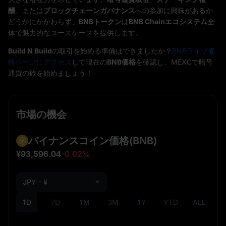
酬
、または
ブロックチェーンガバナンス
への参加に興味があるか
どうかにかかわらず、
BNBトークン
は
BNB Chainエコシステム
全
体で魅力的なユースケースを提供します。
Build N Build
の取引を始める準備はできましたか？
BNBライブ価
格ページにアクセス
して現在の
BNB価格
を確認し、MEXCで暗号
通貨の旅を始めましょう！
市場の機会
バイナンスコイン価格
(BNB)
¥93,596.04
-0.02%
JPY - ¥
1D
7D
1M
3M
1Y
YTD
ALL