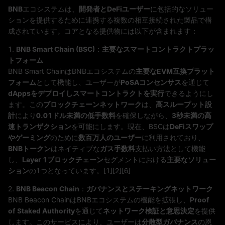
BNB
エコシステムは、
開発者とDeFiユーザー
に包括的なソリュー
ションを提供するために連携する複数の相互接続された製品で構
成されています。コアとなる提供物には以下が含まれます：
1.
BNB Smart Chain (BSC)
：
主要なスマートコントラクトプラッ
トフォーム
BNB Smart ChainはBNBエコシステムの
主要なEVM互換プラット
フォーム
として機能し、ユーザーが
PoSAコンセンサス
を通じて
dAppsをデプロイしスマートコントラクトを実行
できるようにし
ます。この
ブロックチェーンネットワーク
は、
高スループット設
計
により
0.01ドル未満の低手数料
を確保しながら、
3秒未満の高
速トランザクション
を可能にします。現在、BSCは
DeFiスワップ
やゲーミング
のために
数百万人のユーザー
に利用されており、
BNBトークン
はネイティブな
ガス手数料
支払い方法として機能
し、
Layer 1ブロックチェーン
セグメントにおける
主要なソリュー
ション
の1つとなっています。[1][2][6]
2.
BNB Beacon Chain
：
ガバナンスとステーキングネットワーク
BNB Beacon ChainはBNBエコシステムの機能を拡張し、
Proof
of Staked Authority
を通じて
ネットワーク検証と意思決定
を提供
します。このサービスにより、ユーザーは
分散型ガバナンス
の恩