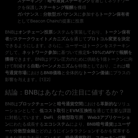
ステーキング
：
暗号通貨ステーキング
を通じてネットワー
クを保護し
ステーキング報酬
を獲得
ガバナンス
：
分散型ガバナンス
に参加する
トークン保有者
としてBeacon Chainの提案に投票
BNBは
オンチェーン投票
システムを実装しており、
トークン保有
者
が
ステークウェイトメカニズム
を通じて
プロトコル変更を決定
できるようにします。さらに、ユーザーはトークンをステーキン
グして、
ネットワーク参加
に基づいて推定
5-10%のAPY
で
報酬を
獲得
できます。BNBはデフレ圧力のために供給を1億トークンに向
けて削減する
自動バーンメカニズム
を特徴としており、これは
暗
号通貨市場
における
BNB価格
と全体的な
トークン価値
にプラスの
影響を与えます。[1][2]
結論：BNBはあなたの注目に値するか？
BNBは
ブロックチェーン
と
暗号通貨空間
における
革新的な
ソリュ
ーションとして、
低コスト取引
と
EVM互換性
を通じて主要な課題
に対処しています。
DeFi
、
分散型取引所
、
Web3アプリケーショ
ン
にわたる成長する
エコシステム
により、
BNB暗号通貨
は
ユーザ
ー
が
分散型金融
とどのようにインタラクションするかを変革する
大きな潜在力を示しています。
暗号通貨取引
、
ステーキング報