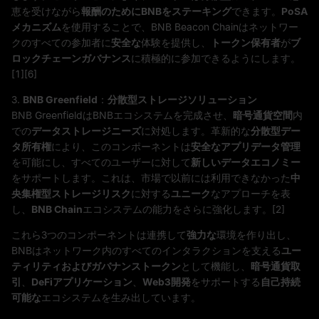
恵を受けながら
報酬のためにBNBをステーキング
できます。
PoSA
メカニズム
を使用することで、BNB Beacon Chainはネットワー
クのすべての参加者に
安全な
体験を提供し、
トークン保有者
が
ブ
ロックチェーンガバナンス
に積極的に参加できるようにします。
[1][6]
3.
BNB Greenfield
：
分散型ストレージソリューション
BNB GreenfieldはBNBエコシステムを完成させ、
暗号通貨空間
内
での
データストレージニーズ
に対処します。革新的な
分散型デー
タ所有権
により、このコンポーネントは
安全なアプリデータ管理
を可能にし、すべてのユーザーに対して
新しいデータエコノミー
をサポートします。これは、市場で以前には利用できなかった
中
央集権型ストレージリスク
に対する
ユニーク
なアプローチを表
し、
BNB Chain
エコシステムの能力をさらに強化します。[2]
これら3つのコンポーネントは連携して
強力な
環境を作り出し、
BNBはネットワーク内のすべてのインタラクションを支える
ユー
ティリティおよびガバナンストークン
として機能し、
暗号通貨取
引
、
DeFiアプリケーション
、
Web3開発
をサポートする
自己持続
可能な
エコシステムを生み出しています。