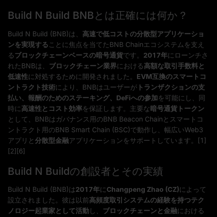
Build N Build BNBとは正確には何か？
Build N Build (BNB)は、
高速で低コストの分散型アプリケーショ
ンを実現する
ことに焦点を当てたBNB Chainエコシステムを支え
る
ブロックチェーンベースの暗号通貨
です。
2017年
にローンチさ
れたBNBは、
ブロックチェーン業界
における
高額な取引手数料と
低速性
に対処するために開発されました。
EVM互換のスマートコ
ントラクト技術
により、BNBはユーザーが
トランザクションの支
払い、報酬のためのステーキング、DeFiへの参加
を可能にし、同
時に
高速性とコスト効率
を保証します。主要な
暗号通貨トークン
として、BNBはガバナンス用のBNB Beacon Chainとスマートコ
ントラクト用のBNB Smart Chain (BSC)で動作し、幅広いWeb3
アプリと
分散型金融
アプリケーションをサポートしています。[1]
[2][6]
Build N Buildの創設者とその実績
Build N Build (BNB)は
2017年
に
Changpeng Zhao (CZ)
によって
設立されました。彼は以前
高頻度取引システムの経験を持つテク
ノロジー起業家として活動
し、
ブロックチェーンと金融
における