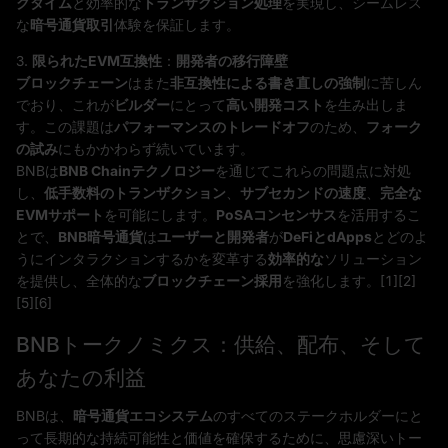
クタイム
と効率的な
トランザクション処理
を実現し、シームレス
な
暗号通貨取引
体験を保証します。
3.
限られたEVM互換性
：
開発者の移行障壁
ブロックチェーン
はまた
非互換性による書き直しの強制
に苦しん
でおり、これが
ビルダー
にとって
高い開発コスト
を生み出しま
す。この課題は
パフォーマンスのトレードオフ
のため、
フォーク
の試み
にもかかわらず続いています。
BNBは
BNB Chainテクノロジー
を通じてこれらの問題点に対処
し、
低手数料のトランザクション
、
サブセカンドの速度
、
完全な
EVMサポート
を可能にします。
PoSAコンセンサス
を活用するこ
とで、
BNB暗号通貨
は
ユーザーと開発者
が
DeFiとdApps
とどのよ
うにインタラクションするかを変革する
効率的な
ソリューション
を提供し、全体的な
ブロックチェーン採用
を強化します。[1][2]
[5][6]
BNBトークノミクス：供給、配布、そして
あなたの利益
BNBは、
暗号通貨エコシステム
のすべてのステークホルダーにと
って長期的な持続可能性と価値を確保するために、思慮深いトー