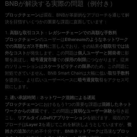
BNBが解決する実際の問題（例付き）
ブロックチェーン
は現在、BNBが革新的なアプローチを通じて解
決を目指すいくつかの重要な課題に直面しています：
1.
高額な取引コスト
：
レガシーチェーンでの高額な手数料
ブロックチェーン
のユーザーは
Ethereumのようなネットワーク
での高額なガス手数料
に苦しんでおり、その結果
小額取引では法
外なコスト
が発生します。この問題は
個人ユーザーと開発者
に影
響を及ぼし、
暗号通貨市場
での
採用の制限
につながります。従来
のソリューションは
スケーラビリティの限界
のため、この問題に
対処できていません。BNB Smart Chainは大幅に低い
取引手数料
を提供し、より広いユーザーベースに
暗号通貨取引
をアクセス可
能にします。
2.
遅い承認時間
：
ネットワーク混雑による遅延
ブロックチェーン
におけるもう1つの重要な課題は
混雑したネット
ワークからの遅延
です。この問題は
貧弱なユーザー体験
を引き起
こし、
リアルタイムDeFiアプリケーション
を妨げます。現在のア
プローチは
Layer 2
を通じてこれを解決しようとしていますが、
複
雑さの追加
のため不十分です。
BNBネットワーク
は迅速な
ブロッ