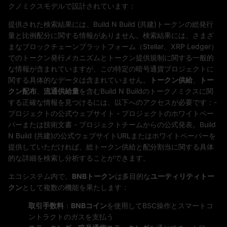
クノミクスモデルで設計されています：
提供された検索結果には、Build N Build (共建)トークンの総発行
量と比例配分に関する情報がありません。検索結果には、さまざ
まなブロックチェーンプラットフォーム（Stellar、XRP Ledger）
でのトークン発行メカニズムとトークン提供規制に関する一般的
な情報が含まれていますが、この特定の暗号通貨プロジェクトに
関する具体的なデータは含まれていません。
トークン供給
、
トー
クン配布
、
流通供給量
を含むBuild N Buildのトークノミクスに関
する正確な情報を見つけるには、以下へのアクセスが必要です：-
プロジェクトの公式ウェブサイト - プロジェクトのホワイトペー
パーまたは技術文書 - プロジェクトチームからの公式発表。Build
N Build (共建)の公式ウェブサイトURLまたはホワイトペーパーを
提供していただければ、総トークン供給と配分割当に関する具体
的な詳細を検索し分析することができます。
エコシステム内で、
BNBトークン
は多目的な
ユーティリティトー
クン
として複数の機能を果たします：
取引手数料
：
BNBコイン
を使用してBSC操作とスマートコ
ントラクトのガスを支払う