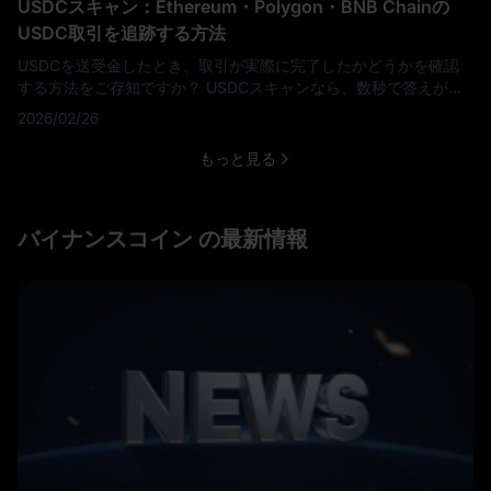
USDCスキャン：Ethereum・Polygon・BNB Chainの
USDC取引を追跡する方法
USDCを送受金したとき、取引が実際に完了したかどうかを確認
する方法をご存知ですか？ USDCスキャンなら、数秒で答えが得
られます。 このガイドでは、USDCスキャンとは何か、
2026/02/26
Ethereum・Polygon・BNB Chain上での使い方、そしてステーブ
ルコイン資産を安全に管理するうえでなぜ重要なのかを解説しま
もっと見る
す。 重要ポイント USDCスキャンはブロックチェーンエクスプロ
ーラーを使用して、公開
バイナンスコイン の最新情報