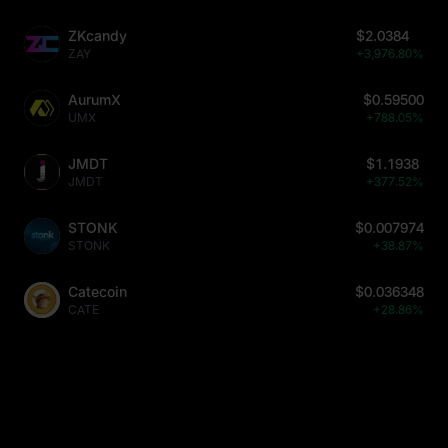
ZKcandy
$2.0384
ZAY
+3,976.80%
AurumX
$0.59500
UMX
+788.05%
JMDT
$1.1938
JMDT
+377.52%
STONK
$0.007974
STONK
+38.87%
Catecoin
$0.036348
CATE
+28.86%