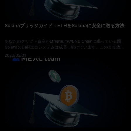
Solanaブリッジガイド：ETHをSolanaに安全に送る方法
あなたのクリプト資産がEthereumやBNB Chainに眠っている間、
SolanaのDeFiエコシステムは成長し続けています。このまま放置
すれば、多くのチャンスを逃すことになります。 このガイドで
2026/05/01
は、Solanaブリッジについて知っておくべきすべてを解説します
――ブリッジとは何か、どのように機能するか、今使う価値のあ
るプロトコルはどれか、そしてETHを安全に移動させる方法で
す。 重要ポイント