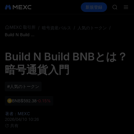
SKYAI
暗号資産を購入
市場
現物
新規登録
先物取引
ACE
UNITRE
HFT
SPCX
UNITREE
MEXC 取引所
/
暗号資産パルス
/
人気のトークン
/
Unitre
Build N Build BNBとは？暗号通貨入門
UNITRE
ロックア
Build N Build BNBとは？
SKYAI
ACE
暗号通貨入門
HFT
SPCX
UNITREE
Unitre
#人気のトークン
UNITRE
ロックア
BNB
$592.38
-0.15%
著者：MEXC
2026/04/10 10:26
共有