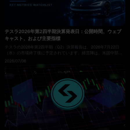
テスラ2026年第2四半期決算発表日：公開時間、ウェブ
キャスト、および主要指標
テスラの2026年第2四半期（Q2）決算報告は、2026年7月22日
（水）の市場終了後に予定されています。経営陣は、米国中部時
間午後4時30分 / 東部時間午後5時30分からライブのQ&Aウェブキ
2026/07/06
ャストを主催する予定です。第2四半期のアップデートとウェブキ
ャストは、テスラのインベスター・リレーションズ（IR）ウェブ
サイトを通じて提供され、終了後にはアーカイブの再生が期待さ
れています。
これは単なる通常のテスラの決算発表日ではありま
せん。テスラはすでに予想を上回る納車実績を報告しています。
2026年第2四半期において、同社は451,758台の車両を生産し、
480,126台を納車、13.5 GWhのエネルギー貯蔵製品を展開しまし
た。
トレーダーにとっての重要な疑問は、テスラがより多くの車
両を納車したかどうかではありません。それはすでに知られてい
ます。本当の疑問は、その納車が十分に有益であったかどうか、
エネルギー貯蔵の成長がテスラのより広いストーリーをサポート
できるかどうか、そして経営陣がAI、自動運転、ロボタクシーへ