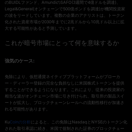
のBUIDLファンド、AmundiのSAFO(3週間で4億ドルを調達)、
Legal&General(オンチェーンで500億ポンドを調達)が機関投資家
の波をリードしています。複数の企業のアナリストは、トークン
化された資産市場が2030年までに2兆ドルから10兆ドル以上に拡
大する可能性があると予測しています。
これが暗号市場にとって何を意味するか
強気のケース:
免除により、仮想通貨ネイティブプラットフォームがブローカ
ー・ディーラー登録の完全な負担なしに米国株式トークンを提供
することができるようになります。これにより、従来の投資家の
相当な波がオンチェーン市場に引き付けられ、取引所の製品スイ
ートが拡大し、ブロックチェーンレールへの流動性移行が加速さ
れる可能性があります。
Ku
Coinの分析
によると、この免除はNasdaqとNYSEのトークン化
された取引承認に続き、米国で規制された証券のブロックチェー