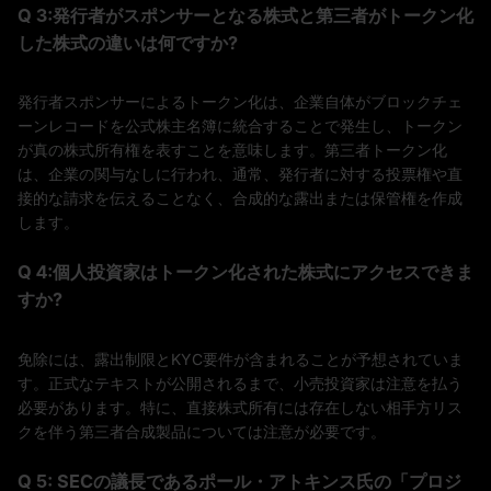
Q 3:発行者がスポンサーとなる株式と第三者がトークン化
した株式の違いは何ですか?
発行者スポンサーによるトークン化は、企業自体がブロックチェ
ーンレコードを公式株主名簿に統合することで発生し、トークン
が真の株式所有権を表すことを意味します。第三者トークン化
は、企業の関与なしに行われ、通常、発行者に対する投票権や直
接的な請求を伝えることなく、合成的な露出または保管権を作成
します。
Q 4:個人投資家はトークン化された株式にアクセスできま
すか?
免除には、露出制限とKYC要件が含まれることが予想されていま
す。正式なテキストが公開されるまで、小売投資家は注意を払う
必要があります。特に、直接株式所有には存在しない相手方リス
クを伴う第三者合成製品については注意が必要です。
Q 5: SECの議長であるポール・アトキンス氏の「プロジ