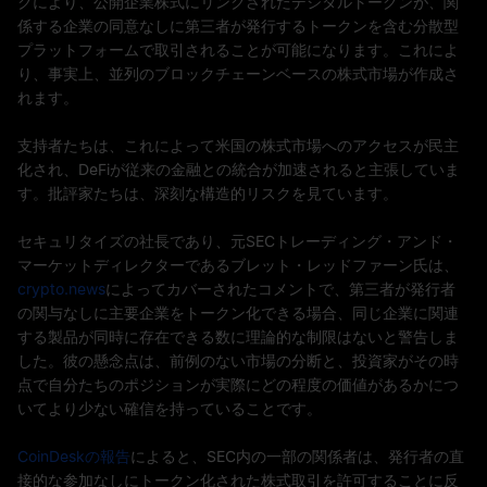
クにより、公開企業株式にリンクされたデジタルトークンが、関
係する企業の同意なしに第三者が発行するトークンを含む分散型
プラットフォームで取引されることが可能になります。これによ
り、事実上、並列のブロックチェーンベースの株式市場が作成さ
れます。
支持者たちは、これによって米国の株式市場へのアクセスが民主
化され、DeFiが従来の金融との統合が加速されると主張していま
す。批評家たちは、深刻な構造的リスクを見ています。
セキュリタイズの社長であり、元SECトレーディング・アンド・
マーケットディレクターであるブレット・レッドファーン氏は、
crypto.news
によってカバーされたコメントで、第三者が発行者
の関与なしに主要企業をトークン化できる場合、同じ企業に関連
する製品が同時に存在できる数に理論的な制限はないと警告しま
した。彼の懸念点は、前例のない市場の分断と、投資家がその時
点で自分たちのポジションが実際にどの程度の価値があるかにつ
いてより少ない確信を持っていることです。
CoinDeskの報告
によると、SEC内の一部の関係者は、発行者の直
接的な参加なしにトークン化された株式取引を許可することに反