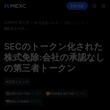
BLESS
暗号資産を購入
市場
現物
新規登録
先物取引
MINIMA
PLTR
HEI
CAP
UNITREE
MEXC 取引所
/
暗号資産パルス
/
注目トピック
/
Unitre
SECのトークン化された株式免除:会社の承認なしの第三者トークン
BLESS
MINIMA
SECのトークン化された
HEI
CAP
株式免除:会社の承認なし
UNITREE
Unitre
の第三者トークン
#注目トピック
Q
$0.021739
+1.70%
RWA
$0.001142
-0.17%
4
$0.010469
+8.75%