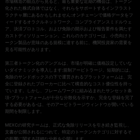
市場構造の観点から見ると、最も重要な近期の機会は、トークン
化された株式自体ではなく、それらをサポートするインフラスト
ラクチャ層にあるかもしれません:オンチェーンで価格データをフ
ィードするオラクルネットワーク、コンプライアンスミドルウェ
ア、決済プロトコル、および免除の開示および報告要件を満たす
カストディソリューション。これらのカテゴリーは、小売向けト
ークン製品が意味のある規模に達する前に、機関投資家の需要を
見る可能性があります。
第三者トークン化のアングルは、市場が明確に価格設定していな
いダイナミックを導入します:規制アービトラージ。短期的には、
免除のサンドボックスの下で運営されるプラットフォームは、完
全に登録されたブローカーに比べて構造的なコスト優位性を持っ
ています。しかし、フレームワークに組み込まれたサンセット条
項-プラットフォームが十分な分散化を示すか、完全な登録を完了
する必要がある-は、そのアービトラージウィンドウが開いている
期間を制限します。
MEXCの研究チームは、正式な免除リリースを引き続き監視し、
文書が公開されるにつれて、特定のトークンカテゴリに対するそ
の影響に関する詳細な分析を公開します。