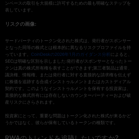
ンベースの取引を大規模に許可するための最も明確なステップを
表しています。
リスクの画像:
サードパーティのトークン化された株式は、発行者がスポンサー
となった同等の株式とは根本的に異なるリスクプロファイルを持
っています。
CoinDeskの2026年1月のガイダンス分析
によると、
SECは明確な区別を示しました:発行者がスポンサーとなったトー
クンは真の株式所有権を表すことができます;第三者製品は通常、
議決権、情報権、または発行者に対する直接的な請求権を伝えず
に株価を追跡する合成インストゥルメントまたはカストディアル
契約です。このようなインストゥルメントを保有する投資家は、
直接的な株式所有には存在しないカウンターパーティーおよび破
産リスクにさらされます。
投資家にとって、重要な問題はトークン化された株式が来るかど
うかではなく、彼らが保有しているトークンの種類です。
RWAのトレンドを追跡したいですか?