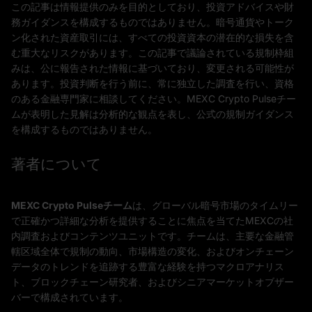
この記事は情報提供のみを目的としており、投資アドバイスや財
務ガイダンスを構成するものではありません。暗号通貨やトーク
ン化された資産取引には、すべての投資資本の潜在的な損失を含
む重大なリスクがあります。この記事で議論されている規制枠組
みは、公に報告された情報に基づいており、変更される可能性が
あります。投資判断を行う前に、常に独立した調査を行い、資格
のある金融専門家に相談してください。MEXC Crypto Pulseチー
ムが表明した見解は分析的な観点を表し、公式の規制ガイダンス
を構成するものではありません。
著者について
MEXC Crypto Pulseチーム
は、グローバル暗号市場のタイムリー
で正確かつ詳細な分析を提供することに焦点を当てたMEXCの社
内調査およびコンテンツユニットです。チームは、主要な金融管
轄区域全体で規制の動向、市場構造の変化、およびオンチェーン
データのトレンドを追跡する豊富な経験を持つマクロアナリス
ト、ブロックチェーン研究者、およびシニアマーケットオブザー
バーで構成されています。