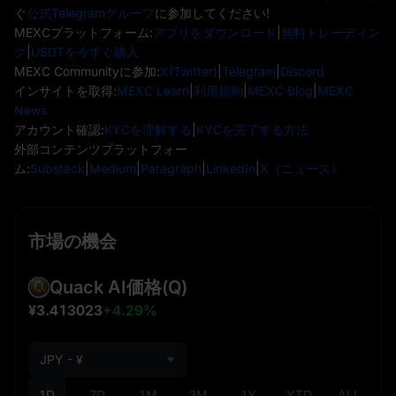
ぐ
公式Telegramグループ
に参加してください!
MEXCプラットフォーム:
アプリをダウンロード
|
無料トレーディン
グ
|
USDTを今すぐ購入
MEXC Communityに参加:
X(Twitter)
|
Telegram
|
Discord
インサイトを取得:
MEXC Learn
|
利用規約
|
MEXC Blog
|
MEXC
News
アカウント確認:
KYCを理解する
|
KYCを完了する方法
外部コンテンツプラットフォー
ム:
Substack
|
Medium
|
Paragraph
|
LinkedIn
|
X（ニュース）
市場の機会
Quack AI価格
(Q)
¥3.413023
+4.29%
JPY - ¥
1D
7D
1M
3M
1Y
YTD
ALL