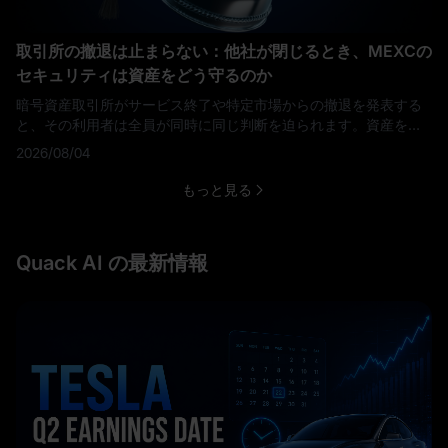
取引所の撤退は止まらない：他社が閉じるとき、MEXCの
セキュリティは資産をどう守るのか
暗号資産取引所がサービス終了や特定市場からの撤退を発表する
と、その利用者は全員が同時に同じ判断を迫られます。資産をど
こへ移すのか。そして、預ける前に次のプラットフォームをどう
2026/08/04
見極めるのか。 確認すべき項目は、どの場合もほとんど変わりま
せん。 顧客の資産は全額が裏づけられているか。 いつでも出金で
もっと見る
きるか。 取引には実際どれだけのコストがかかるのか。 そして、
深夜3時にトラブルが起きたとき、応じてくれ
Quack AI の最新情報