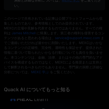
洞察と詳細な分析については、
MEXC 学ぶ
をご覧くださ
い。
このページで共有されている記事は公開プラットフォームから収
集したものであり、参考情報としてのみ提供されています。
MEXCの立場や見解を代表するものではありません。すべての権
利は
James Mitchell
に帰属します。第三者の権利を侵害するコン
テンツがあると思われる場合は、
service@support.mexc.com
ま
でご連絡いただければ速やかに削除いたします。MEXCはいかな
るコンテンツの正確性、完全性、適時性も保証せず、提供された
情報に基づいて取られたいかなる行動についても責任を負いませ
ん。本コンテンツは、金融、法律、またはその他の専門的なアド
バイスを構成するものではなく、MEXCによる推奨または支持と
して解釈されるべきものでもありません。専門家の洞察と詳細な
分析については、
MEXC 学ぶ
をご覧ください。
Quack AI についてもっと知る