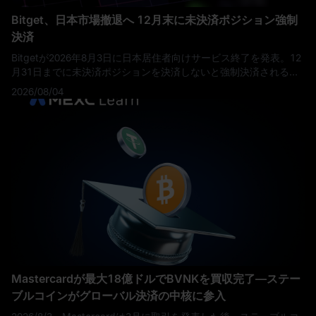
の投資が単なる「物語」から測定可能なビジネスの進歩へと移行
Bitget、日本市場撤退へ 12月末に未決済ポジション強制
していることを示せるかどうかです。
決済
Bitgetが2026年8月3日に日本居住者向けサービス終了を発表。12
月31日までに未決済ポジションを決済しないと強制決済されるた
め、資産保有者は期限までの対応が必要です。
2026/08/04
Mastercardが最大18億ドルでBVNKを買収完了—ステー
ブルコインがグローバル決済の中核に参入