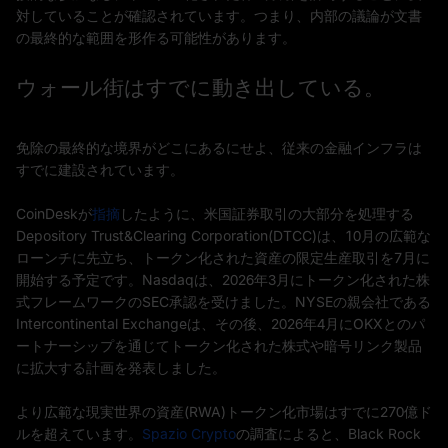
対していることが確認されています。つまり、内部の議論が文書
の最終的な範囲を形作る可能性があります。
ウォール街はすでに動き出している。
免除の最終的な境界がどこにあるにせよ、従来の金融インフラは
すでに建設されています。
CoinDeskが
指摘
したように、米国証券取引の大部分を処理する
Depository Trust&Clearing Corporation(DTCC)は、10月の広範な
ローンチに先立ち、トークン化された資産の限定生産取引を7月に
開始する予定です。Nasdaqは、2026年3月にトークン化された株
式フレームワークのSEC承認を受けました。NYSEの親会社である
Intercontinental Exchangeは、その後、2026年4月にOKXとのパ
ートナーシップを通じてトークン化された株式や暗号リンク製品
に拡大する計画を発表しました。
より広範な現実世界の資産(RWA)トークン化市場はすでに270億ド
ルを超えています。
Spazio Crypto
の調査によると、Black Rock