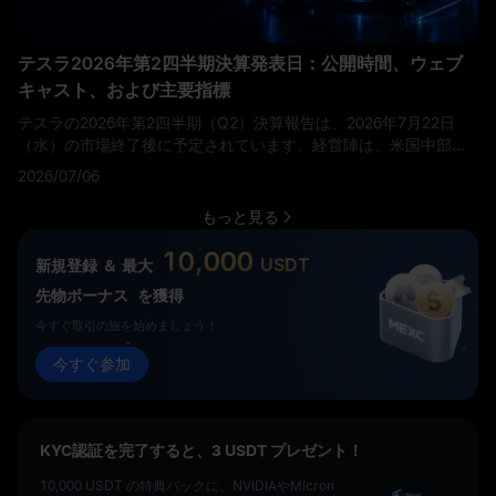
テスラ2026年第2四半期決算発表日：公開時間、ウェブ
キャスト、および主要指標
テスラの2026年第2四半期（Q2）決算報告は、2026年7月22日
（水）の市場終了後に予定されています。経営陣は、米国中部時
間午後4時30分 / 東部時間午後5時30分からライブのQ&Aウェブキ
2026/07/06
ャストを主催する予定です。第2四半期のアップデートとウェブキ
ャストは、テスラのインベスター・リレーションズ（IR）ウェブ
もっと見る
サイトを通じて提供され、終了後にはアーカイブの再生が期待さ
れています。
これは単なる通常のテスラの決算発表日ではありま
10,000
USDT
新規登録 ＆ 最大
せん。テスラはすでに予想を上回る納車実績を報告しています。
先物ボーナス
を獲得
2026年第2四半期において、同社は451,758台の車両を生産し、
480,126台を納車、13.5 GWhのエネルギー貯蔵製品を展開しまし
今すぐ取引の旅を始めましょう！
た。
トレーダーにとっての重要な疑問は、テスラがより多くの車
今すぐ参加
両を納車したかどうかではありません。それはすでに知られてい
ます。本当の疑問は、その納車が十分に有益であったかどうか、
エネルギー貯蔵の成長がテスラのより広いストーリーをサポート
できるかどうか、そして経営陣がAI、自動運転、ロボタクシーへ
KYC認証を完了すると、3 USDT プレゼント！
の投資が単なる「物語」から測定可能なビジネスの進歩へと移行
していることを示せるかどうかです。
10,000 USDT の特典パックに、NVIDIAやMicron