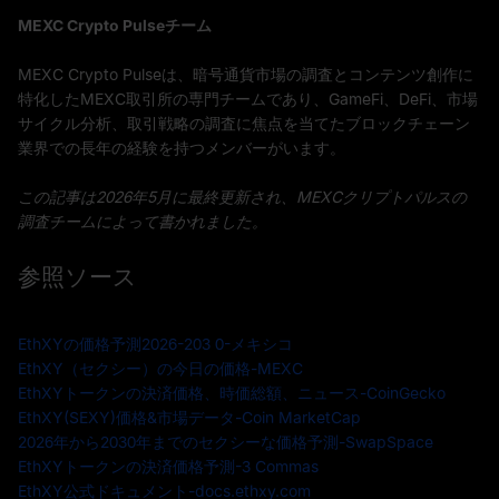
MEXC Crypto Pulseチーム
MEXC Crypto Pulseは、暗号通貨市場の調査とコンテンツ創作に
特化したMEXC取引所の専門チームであり、GameFi、DeFi、市場
サイクル分析、取引戦略の調査に焦点を当てたブロックチェーン
業界での長年の経験を持つメンバーがいます。
この記事は2026年5月に最終更新され、MEXCクリプトパルスの
調査チームによって書かれました。
参照ソース
EthXYの価格予測2026-203 0-メキシコ
EthXY（セクシー）の今日の価格-MEXC
EthXYトークンの決済価格、時価総額、ニュース-CoinGecko
EthXY(SEXY)価格&市場データ-Coin MarketCap
2026年から2030年までのセクシーな価格予測-SwapSpace
EthXYトークンの決済価格予測-3 Commas
EthXY公式ドキュメント-docs.ethxy.com