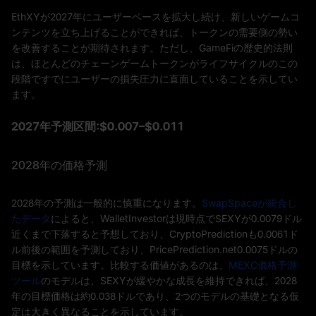
EthXYが2027年にユーザーベースを拡大し続け、新しいゲームコ
ンテンツを立ち上げることができれば、トークンの需要側の勢い
を改善することが期待されます。ただし、GameFiの歴史的法則
は、ほとんどのチェーンゲームトークンがライフサイクルのこの
段階ですでにユーザーの損失圧力に直面していることを示してい
ます。
2027年予測区間:$0.007–$0.011
2028年の価格予測
2028年の予測は一般的に慎重になります。
SwapSpaceが統合し
たデータ
によると、WalletInvestorは現時点でSEXYが0.0079ドル
近くまで下落すると予想しており、CryptoPredictionも0.0061ド
ル前後の範囲を予測しており、PricePrediction.net0.0075ドルの
目標を示しています。比較する価値があるのは、
MEXC価格予測
ツール
のモデルは、SEXYが緩やかな成長を維持できれば、2028
年の目標価格は約0.038ドルであり、2つのモデルの基礎となる仮
定は大きく異なることを示しています。