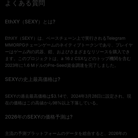
よくある質問
EthXY（SEXY）とは?
EthXY（SEXY）は、ベースチェーン上で実行されるTelegram
MMORPGチェーンゲームのネイティブトークンであり、プレイヤ
ーはゲーム内の武器、鎧、およびさまざまなリソースを購入でき
ます。このプロジェクトは、a 16 z CSXなどのトップ機関を含む
2023年に1.6 MドルのPre-Seed資金調達を完了しました。
SEXYの史上最高価格は?
SEXYの過去最高価格は$3.14で、2024年3月28日に設定され、現
在の価格はこの高値から98%以上下落している。
2026年のSEXYの価格予測は?
主流の予測プラットフォームのデータを総合すると、2026年の