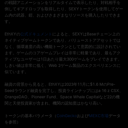
の戦闘アニメーションをリアルタイムで表示したり、対戦相手を
倒してギアドロップを取得したり、SEXYトークンを使用してゲー
ム内の武器、鎧、およびさまざまなリソースを購入したりできま
す。
EthXYの
公式ドキュメント
によると、SEXYはBaseチェーン上の
ネイティブゲームトークンであり、バリューストアアセットでは
なく、循環速度の高い機能トークンとして意図的に設計されてい
ます。ゲームのコアゲームプレイは非常に軽量であり、最もアク
ティブなユーザーは1日あたり最大300ゲームをプレイできます。
しきい値は非常に低く、Web 2ゲーム製品のエクスペリエンスに
似ています。
融資の背景から見ると、EthXYは2023年11月に$1.6 MのPre-
Seedラウンド融資を完了し、投資ラインナップにはa 16 z CSX、
OrangeDAO、Pioneer Fund、Space Whale Capitalなど22の機
関と天使投資家が含まれ、機関の認知度はかなり高い。
トークンの基本パラメータ（
CoinGecko
および
MEXC市場
データ
を参照）