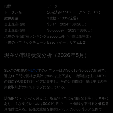
指標
データ
トークン名
決済済みEthXYトークン（SEXY）
総供給量
1億枚（100%流通）
史上最高価格
$3.14（2024年3月28日）
史上最低価格
$0.000397（2023年8月6日）
現在の時価総額ランキング
#2000以外（小市場価格帯）
下層のパブリックチェーン
Base（イーサリアムL 2）
現在の市場状況分析（2026年5月）
SEXYの現在の
MEXC
でのオファーは約$0.013–$0.033の範囲で、
過去90日間で価格は累計で80%以上下落し、流動性は主にMEXC
のSEXY/US DT取引ペアに集中し、その24時間取引量は主流の中
央化取引所の中でトップになっている。
技術的なレベルから見ると、現在SEXYは長期的な下降チャネルに
あり、主な支持レベルは$0.01付近で、この領域を下回ると価格発
見段階に入る。反発の重要な抵抗レベルは$0.03–$0.04区間で、