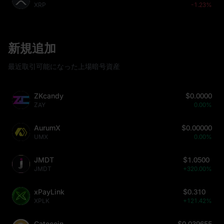
XRP
-1.23%
新規追加
最近取引可能になった上場暗号資産
ZKcandy
$0.0000
ZAY
0.00%
AurumX
$0.00000
UMX
0.00%
JMDT
$1.0500
JMDT
+320.00%
xPayLink
$0.310
XPLK
+121.42%
Catecoin
$0.039655