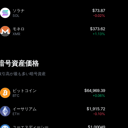
ソラナ
$73.87
SOL
-0.02%
モネロ
$373.62
XMR
+1.13%
暗号資産価格
取引高が最も多い暗号資産
ビットコイン
$64,969.39
BTC
+0.06%
イーサリアム
$1,915.72
ETH
-0.10%
ユーエスディーシー
$1.00049