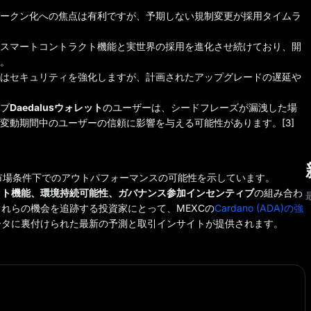
応トークン化への焦点は有利ですが、予期しない規制変更が採用タイムラ
スマートコントラクト機能と実世界の採用を進化させ続けており、開
。
ーチはセキュリティを強化しますが、計画されたアップグレードの遅延や
ィブ
Daedalusウォレット
のユーザーは、シードフレーズが漏洩した場
変動期間中のユーザーの信頼に影響を与える可能性があります。[3]
市場条件下でのアウトパフォーマンスの可能性を示しています。
クト機能、環境持続可能性、ガバナンス参加インセンティブ
の組み合わ
れらの機会を追跡する投資家にとって、MEXCの
Cardano (ADA)の強
ータに裏付けられた最新の予測と取引インサイトが提供されます。