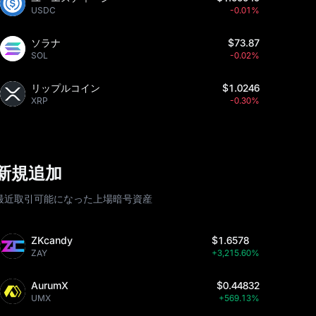
USDC
-0.01%
ソラナ
$73.87
SOL
-0.02%
リップルコイン
$1.0246
XRP
-0.30%
新規追加
最近取引可能になった上場暗号資産
ZKcandy
$1.6578
ZAY
+3,215.60%
AurumX
$0.44832
UMX
+569.13%