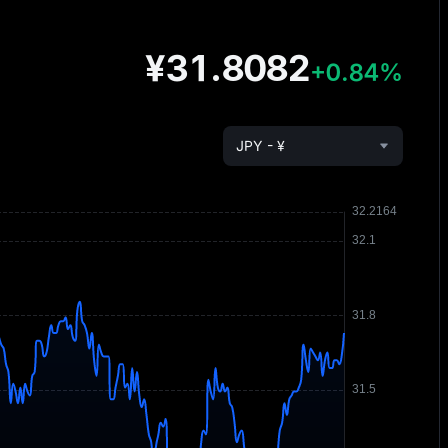
¥31.8082
+0.84%
JPY - ¥