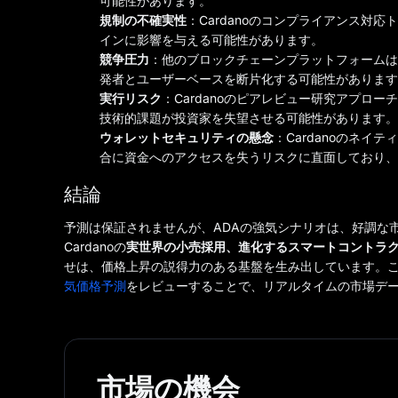
可能性があります。
規制の不確実性
：Cardanoのコンプライアンス対
インに影響を与える可能性があります。
競争圧力
：他のブロックチェーンプラットフォームは
発者とユーザーベースを断片化する可能性があります
実行リスク
：Cardanoのピアレビュー研究アプロ
技術的課題が投資家を失望させる可能性があります。
ウォレットセキュリティの懸念
：Cardanoのネイテ
合に資金へのアクセスを失うリスクに直面しており、
結論
予測は保証されませんが、ADAの強気シナリオは、好調な
Cardanoの
実世界の小売採用、進化するスマートコントラ
せは、価格上昇の説得力のある基盤を生み出しています。こ
気価格予測
をレビューすることで、リアルタイムの市場デ
市場の機会