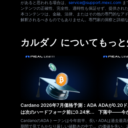
があると思われる場合は、
service@support.mexc.com
ま
ンテンツの正確性、完全性、適時性も保証せず、提供され
本コンテンツは、金融、法律、またはその他の専門的なアド
解釈されるべきものでもありません。専門家の洞察と詳細
カルダノ についてもっと
Cardano 2026年7月価格予測：ADA
ADAが0.2
は次のハードフォーク前に0.24米ド
下落中――今が
ルを維持できるのか
価格予測（20
CardanoのADAトークンは今年前半、長い
ADAは過去最高
期間で見てもかなり厳しい値動きの中で苦
の価値を失い、20