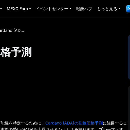
MEXC Earn
イベントセンター
報酬ハブ
もっと見る
Cardano (ADA) 強気価格予測
気価格予測
可能性を特定するために、
Cardano (ADA)の強気価格予測
に注目するこ
市場の勢いがADAを上昇させるシナリオを探ります。
プルーフ・オ