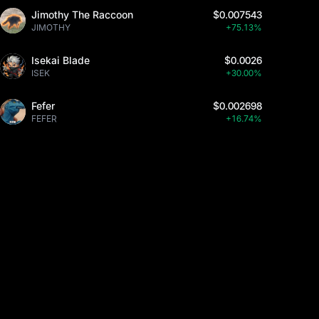
Jimothy The Raccoon
$0.007543
JIMOTHY
+75.13%
Isekai Blade
$0.0026
ISEK
+30.00%
Fefer
$0.002698
FEFER
+16.74%