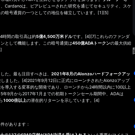
、Cardanoは、ピアレビューされた研究を通じてセキュリティ、スケ
暗号通貨の一つとしての地位を確立しています。[1][5]
4時間の取引高は約
5億4,500万米ドル
です。[4][7]これらのファンダ
インとして機能します。この暗号通貨は
450億ADAトークン
の最大供給
]
きました。最も注目すべきは、
2021年8月のAlonzoハードフォークアッ
しました。[4]2021年9月12日に正式にローンチされたAlonzoアップ
を導入する変革的な開発であり、ローンチから24時間以内に100以上
5年9月から2017年1月までの初期トークンセール期間中、ADAは
ら
1000倍以上
の潜在的リターンを示しています。[4]
条件があります：
土の137のSPAR店舗がADA決済を受け入れる
という重要なマイルス