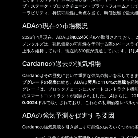
ブ・ステーク・ブロックチェーン・プラットフォーム
として
ーラビリティ、持続可能性に焦点を当て、時価総額で最大級の
ADAの現在の市場概況
2026年4月現在、ADAは約
0.24米ドル
で取引されており、2
メンタルズは、強気価格の可能性を予測する際のベースラ
上限を維持しており、現在約310億が流通しています。[1][4
Cardanoの過去の強気相場
Cardanoはその歴史において重要な強気の勢いを示して
プグレードの発表
に続き、ADAは
翌月に116%の急騰
を経験
グレードは、ブロックチェーンにスマートコントラクト機能
のスマートコントラクトが展開されました。[4]さらに、201
0.0024ドル
で取引されており、これらの初期価格レベルか
ADAの強気予測を促進する要因
Cardanoの強気急騰を引き起こす可能性のあるいくつかの
エコシステムの拡大と実用化
：Cardanoは、
スイス全