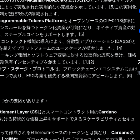
 Pay標準によって実現された実用的な小売統合を示しています。[5]この実用化
料がほぼ3分の2削減されます。
rogrammable Tokens Platform
とオープンソースのCIP-0113標準に
ンスルールを持つトークン化資産が可能になり、ネイティブ資産の効
、ステーブルコインをサポートします。[5]
ートコントラクト機能の導入により、分散型アプリケーション(DApps)と
引を超えてプラットフォームのユースケースが拡大しました。[4]
テーキング報酬とソフトウェア変更に対する投票権の恩恵を受け、価格
保有インセンティブを創出しています。[1][2]
フ・オブ・ステーク・プロトコル
は、ブロックチェーンエコシステムにおけ
つであり、ESG考慮を優先する機関投資家にアピールします。[6]
いくつかの要因があります：
tlement Layer (CSL)
とスマートコントラクト用の
Cardano
における持続的な価格上昇をサポートできるスケーラビリティとセキュ
て作成されるEthereumベースのトークンとは異なり、
Cardanoネ
ャ上で動作
し、ブロックチェーン上の「ファーストクラスの市民」とな