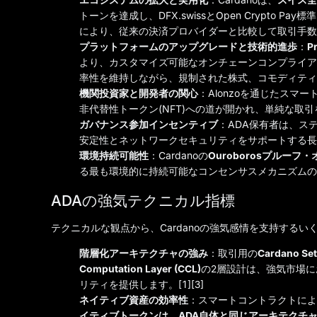
トーンを達成し、DFX.swissとOpen Crypto
により、従来の決済プロバイダーと比較して取引手数
プラットフォームのアップグレードと技術的進歩
：
P
より、カスタマイズ可能なオンチェーンコンプライア
率性を維持しながら、規制された株式、コモディティ
機関投資家と開発者の関心
：Alonzoを通じたスマ
非代替性トークン(NFT)への道が開かれ、単純な取
ガバナンス参加インセンティブ
：ADA保有者は、ス
安定性とネットワークセキュリティをサポートする長期
環境持続可能性
：Cardanoの
Ouroborosプルー
る最も環境的に持続可能なコンセンサスメカニズムの一
ADAの強気テクニカル指標
テクニカルな観点から、Cardanoの強気感情を支持する
階層化アーキテクチャの強み
：取引用の
Cardano Set
Computation Layer (CCL)
の2層設計は、強気市場
リティを提供します。[1][3]
ネイティブ資産の効率性
：スマートコントラクトによっ
イティブトークンは、ADA自体と同じアーキテクチ