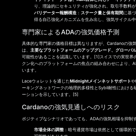
り、理論的にセキュリティが強化され、取引手数料が削
バリデーター報酬構造
：
ステーク量と保有期間
に基づ
得る自己強化メカニズムを生み出し、強気サイクル中
専門家によるADAの強気価格予測
具体的な専門家の価格目標は異なりますが、Cardanoの
は、
主要なプラットフォームのアップグレード、グローバ
可能性があることを認識しています。[1]スイスでの実世
クン化へのプラットフォームの焦点の組み合わせにより、A
います。
Laceウォレットを通じた
Midnightメインネットサポート
や
ーキングネットワークの地理的多様性とSybil耐性におけ
ーションを示しています。[5]
Cardanoの強気見通しへのリスク
ポジティブなシナリオであっても、ADAの強気相場を抑制
市場全体の調整
：暗号通貨市場は依然として循環的であ