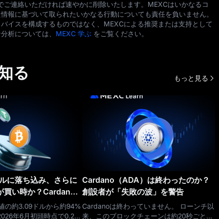
でご連絡いただければ速やかに削除いたします。MEXCはいかなるコ
た情報に基づいて取られたいかなる行動についても責任を負いません。
バイスを構成するものではなく、MEXCによる推奨または支持として
な分析については、
MEXC 学ぶ
をご覧ください。
知る
もっと見る
0ドルに落ち込み、さらに
Cardano（ADA）は終わったのか？
買い時か？Cardano
創設者が「失敗の波」を警告
26年6月）
値の約3.09ドルから約94%
Cardanoは終わっていません。 ローンチ以
26年6月初頭時点で0.20
来、このブロックチェーンは約20秒ごとに