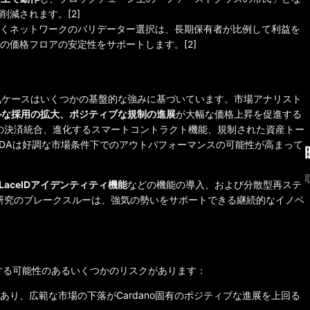
減されます。[2]
くネットワークのバリデーター選択は、長期保有者が比例して利益を
の価格フロアの安定性をサポートします。[2]
強気ケースはいくつかの基盤的な強みに基づいています。市場アナリスト
ルな採用の拡大、ポジティブな規制の進展
が大幅な価格上昇を促進する
界の決済統合、進化するスマートコントラクト機能、規制された資産トー
DAは好調な市場条件下でのアウトパフォーマンスの可能性が高まって
LaceIDアイデンティティ機能
などの機能の導入、および分散型再ステ
る研究のブレークスルーは、強気の勢いをサポートできる継続的なイノベ
する可能性のあるいくつかのリスクがあります：
り、広範な市場の下落がCardano固有のポジティブな進展を上回る