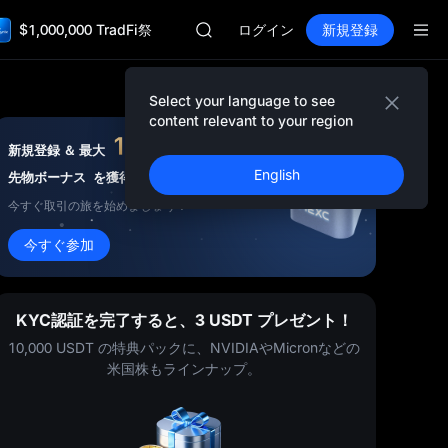
AAOI
$1,000,000 TradFi祭
SKYAI
ログイン
新規登録
UNITREE STAR 市場申込 8/10
ロックアップ期限切れ後もSPCX上昇
GOLD(XAU)
Select your language to see
AAOI
content relevant to your region
SKYAI
10,000
USDT
新規登録 ＆ 最大
UNITREE STAR 市場申込 8/10
English
先物ボーナス
を獲得
ロックアップ期限切れ後もSPCX上昇
今すぐ取引の旅を始めましょう！
今すぐ参加
KYC認証を完了すると、3 USDT プレゼント！
10,000 USDT の特典パックに、NVIDIAやMicronなどの
米国株もラインナップ。